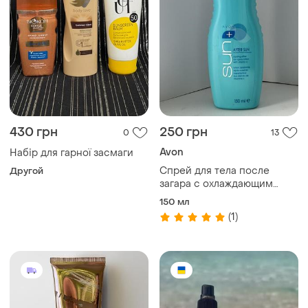
430 грн
250 грн
0
13
Avon
Набір для гарної засмаги
Спрей для тела после
Другой
загара с охлаждающим
эффектом
150 мл
(1)