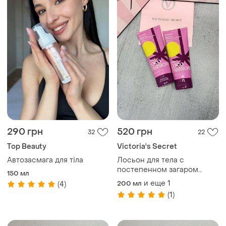
290 грн
520 грн
32
22
Top Beauty
Victoria's Secret
Автозасмага для тіла
Лосьон для тела с
постепенном загаром
150 мл
«coco passion»/
и еще
1
200 мл
(4)
автозагар.pink.victoria’s
(1)
secret.оригинал🇺🇸