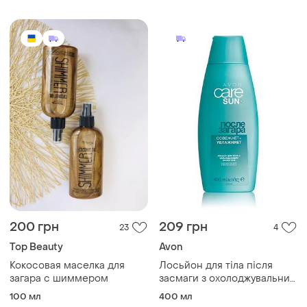
200 грн
209 грн
23
4
Top Beauty
Avon
Кокосовая маселка для
Лосьйон для тіла після
загара с шиммером
засмаги з охолоджувальним
ефектом, 400 мл
100 мл
400 мл