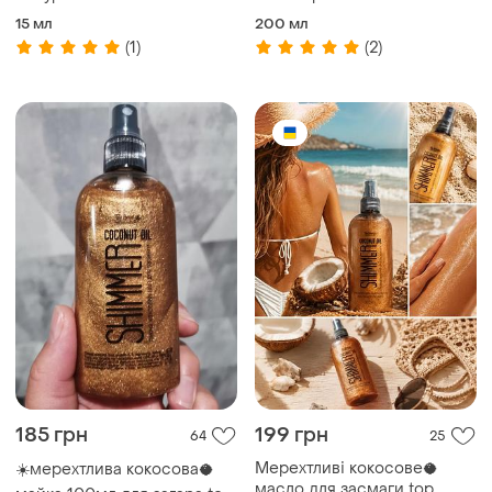
votary hyaluronic self-tan
15 мл
200 мл
drops, 15ml
(1)
(2)
185 грн
199 грн
64
25
Мерехтливі кокосове🥥
☀️мерехтлива кокосова🥥
масло для засмаги top