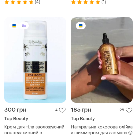
(4)
(1)
300 грн
185 грн
4
28
Top Beauty
Top Beauty
Крем для тіла зволожуючий
Натуральна кокосова олійка
сонцезахисний з
з шиммером для засмаги 😜