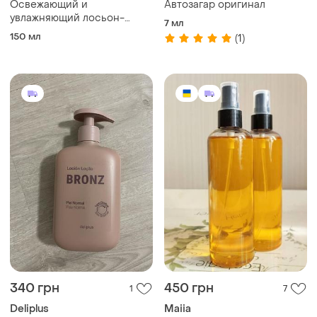
Освежающий и
Автозагар оригинал
увлажняющий лосьон-
7 мл
спрей после загара, 150 мл.
150 мл
(1)
340 грн
450 грн
1
7
Deliplus
Маііа