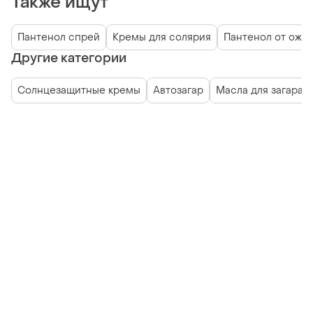
Также ищут
Пантенол спрей
Кремы для солярия
Пантенол от ожог
Другие категории
Солнцезащитные кремы
Автозагар
Масла для загара