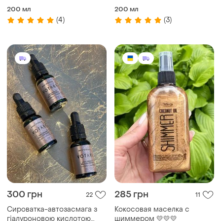
200 мл
200 мл
(4)
(3)
300 грн
285 грн
22
11
Сироватка-автозасмага з
Кокосовая маселка с
гіалуроновою кислотою
шиммером 💛💛💛