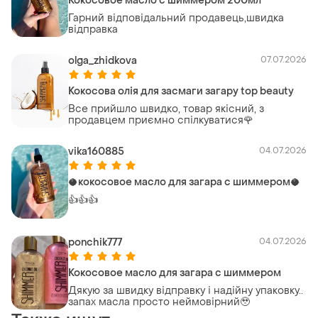
Кокосовое масло с шиммером 200мл
Гарний відповідальний продавець,швидка
відправка
olga_zhidkova
07.07.2026
Кокосова олія для засмаги загару top beauty
Все прийшло швидко, товар якісний, з
продавцем приємно спілкуватися🌹
vika160885
04.07.2026
🥥кокосовое масло для загара с шиммером🥥
👍👍👍
ponchik777
04.07.2026
Кокосовое масло для загара с шиммером
Дякую за швидку відправку і надійну упаковку..
запах масла просто неймовірний🥹