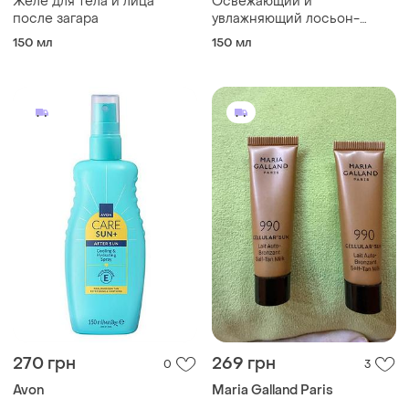
Желе для тела и лица
Освежающий и
после загара
увлажняющий лосьон-
спрей после загара, 150 мл
150 мл
150 мл
270 грн
269 грн
0
3
Avon
Maria Galland Paris