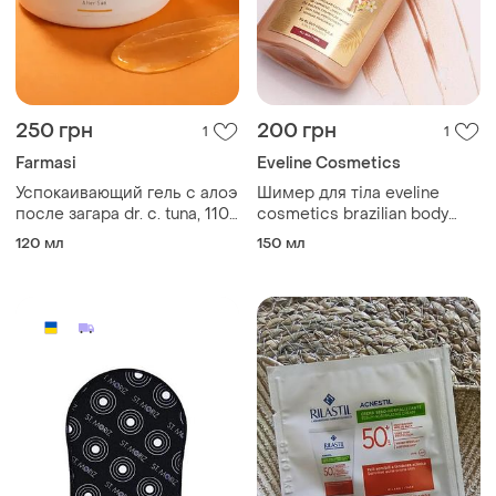
250 грн
200 грн
1
1
Farmasi
Eveline Cosmetics
Успокаивающий гель с алоэ
Шимер для тіла eveline
после загара dr. c. tuna, 110
cosmetics brazilian body
мл
shimmer з золотим пилом
120 мл
150 мл