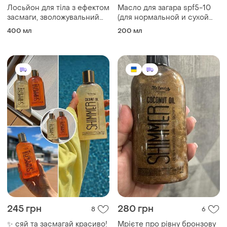
Лосьйон для тіла з ефектом
Масло для загара spf5-10
засмаги, зволожувальний
(для нормальной и сухой
догляд за нормальною
кожи)
400 мл
200 мл
шкірою deliplus
245 грн
280 грн
8
6
✨ сяй та засмагай красиво!
Мрієте про рівну бронзову