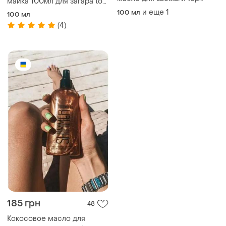
майка 100мл для загара top
beauty shimmer 🍫
beauty shimmer 🍫
и еще
1
100 мл
100 мл
(4)
185 грн
48
Кокосовое масло для