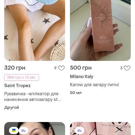
320 грн
500 грн
9
3
Milano Italy
288 грн с 12 авг.
Капли для загару питні
Saint Tropez
50 мл
Рукавичка -аплікатор для
нанесення автозагару st.
tropez luxe tanning
Другой
applicator mitt