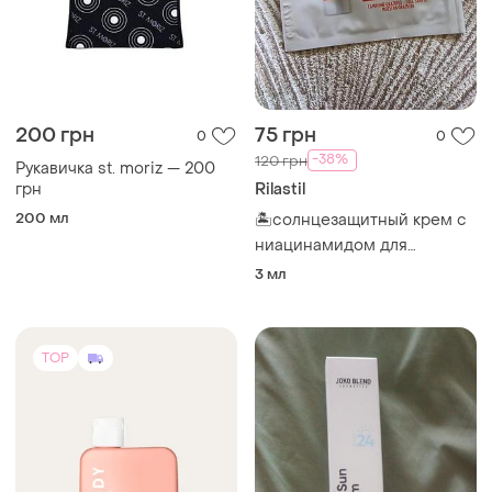
200 грн
75 грн
0
0
-38%
120 грн
Рукавичка st. moriz — 200
грн
Rilastil
200 мл
🏝️солнцезащитный крем с
ниацинамидом для
проблемной кожи сильной
3 мл
к акне с spf 50+ rilastil sun
system acnestil
TOP