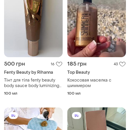
500 грн
185 грн
16
43
Fenty Beauty by Rihanna
Top Beauty
Тінт для тіла fenty beauty
Кокосовая маселка с
body sauce body luminizing
шиммером
tint in hunnie hunnie 95ml
100 мл
100 мл