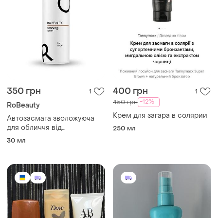
350 грн
400 грн
1
1
-12%
450 грн
RoBeauty
Крем для загара в солярии
Автозасмага зволожуюча
для обличчя від
250 мл
українського бренду
30 мл
robeauty + в подарунок
фісташковий флер