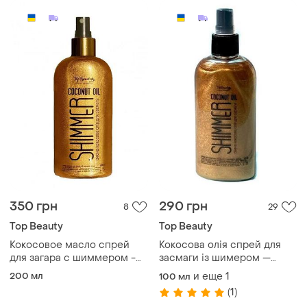
350 грн
290 грн
8
29
Top Beauty
Top Beauty
Кокосовое масло спрей
Кокосова олія спрей для
для загара с шиммером -
засмаги із шимером —
бронзатор top beauty
бронзатор top beauty
200 мл
и еще
1
100 мл
coconut oil shimmer 200 ml
coconut oil shimmer 100 ml
(1)