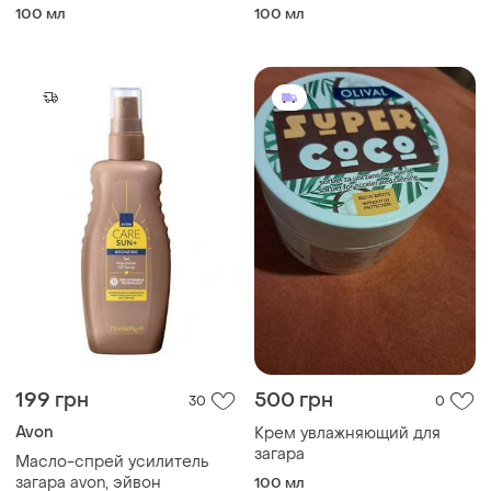
колагеном spf 50. 100 мл
100 мл
100 мл
199 грн
500 грн
30
0
Avon
Крем увлажняющий для
загара
Масло-спрей усилитель
загара avon, эйвон
100 мл