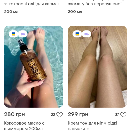
✨ кокосові олії для засмаги
засмагу без пересушеної
shimmer від top beauty —
шкіри? тоді ця олія стане
200 мл
200 мл
вашим улюбленим засобом
ідеальний вибір для літа. ☀️
літа!
280 грн
299 грн
22
37
Кокосовое масло с
Крем тон для ніг « рідкі
шиммером 200мл
панчохи »