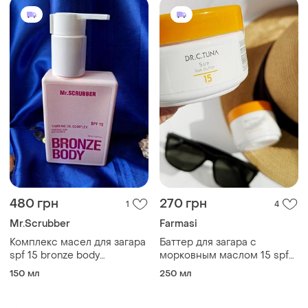
480 грн
270 грн
1
4
Mr.Scrubber
Farmasi
Комплекс масел для загара
Баттер для загара с
spf 15 bronze body
морковным маслом 15 spf
mr.scrubber 150 мл
dr. c. tuna farmasi
150 мл
250 мл