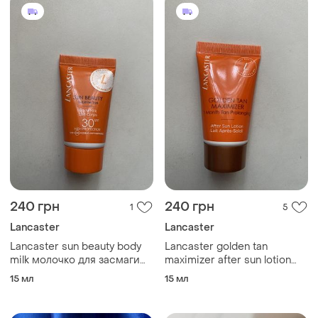
240 грн
240 грн
1
5
Lancaster
Lancaster
Lancaster sun beauty body
Lancaster golden tan
milk молочко для засмаги
maximizer after sun lotion
spf 30 15 мл
молочко для тіла
15 мл
15 мл
продовження засмаги