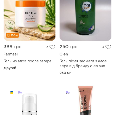
399 грн
250 грн
3
4
Farmasi
Cien
Гель из алоэ после загара
Гель після засмаги з алое
вера від бренду cien sun
Другой
250 мл