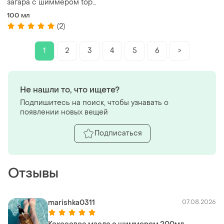
загара с шиммером top
beauty
100 мл
(2)
1
2
3
4
5
6
>
Не нашли то, что ищете?
Подпишитесь на поиск, чтобы узнавать о
появлении новых вещей
Подписаться
Отзывы
marishka0311
07.08.2026