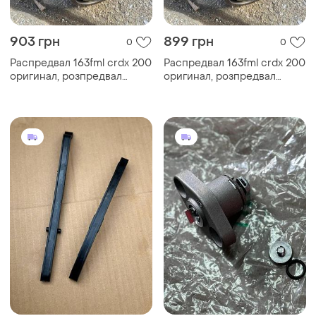
903 грн
899 грн
0
0
Распредвал 163fml crdx 200
Распредвал 163fml crdx 200
оригинал, розпредвал
оригинал, розпредвал
163фмл срдх200
163фмл срдх200