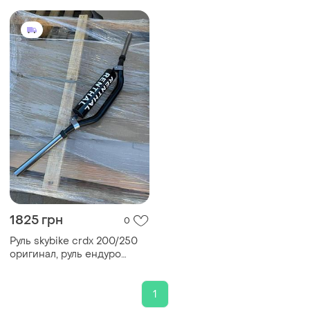
1825 грн
0
Руль skybike crdx 200/250
оригинал, руль ендуро
28мм, руль переменного
диаметра
1