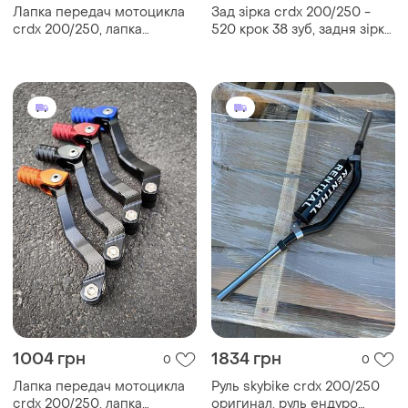
Лапка передач мотоцикла
Зад зірка crdx 200/250 -
crdx 200/250, лапка
520 крок 38 зуб, задня зірка
перемикання передач срдх
срдх 200/250
200/250 стальна посилена
1004 грн
1834 грн
0
0
Лапка передач мотоцикла
Руль skybike crdx 200/250
crdx 200/250, лапка
оригинал, руль ендуро