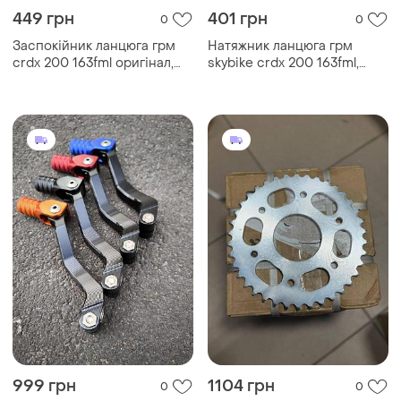
449 грн
401 грн
0
0
Заспокійник ланцюга грм
Натяжник ланцюга грм
crdx 200 163fml оригінал,
skybike crdx 200 163fml,
натяжник ланцюга грм срдх
натяжитель цепи грм срдх
200 163фмл
200 163фмл
999 грн
1104 грн
0
0