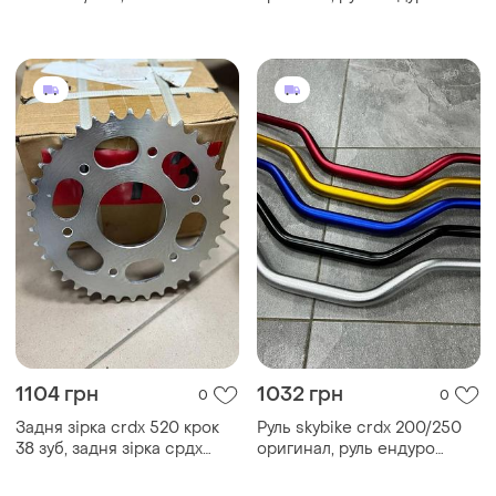
перемикання передач срдх
28мм, руль переменного
200/250 стальна посилена
диаметра
1104 грн
1032 грн
0
0
Задня зірка crdx 520 крок
Руль skybike crdx 200/250
38 зуб, задня зірка срдх
оригинал, руль ендуро
200/250
28мм, руль переменного
диаметра