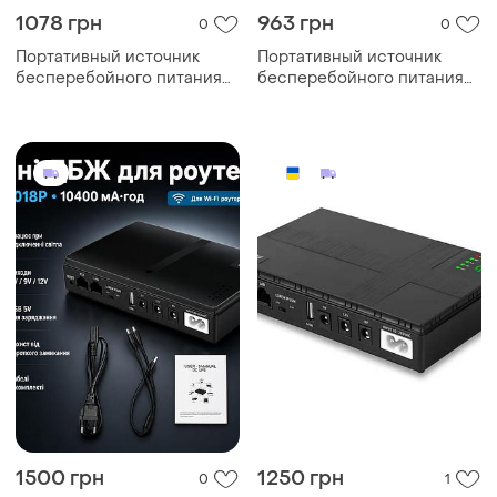
1078 грн
963 грн
0
0
Портативный источник
Портативный источник
бесперебойного питания
бесперебойного питания
для роутера на 10400mah
для роутера на 10400mah
dc1018p ups для роутера
dc1018p ups для роутера
wifi
wifi
1500 грн
1250 грн
0
1