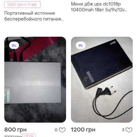
Мини дбж ups dc1018p
1350 грн с 11 авг.
10400mah 18вт 5v/9v/12v
Портативный источник
для роутера, poe, onu,
бесперебойного питания
камеры
для роутера на 10400mah
dc1018p ups для роутера
wifi
800 грн
1200 грн
0
3
-20%
1000 грн