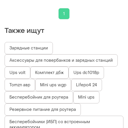
dc1018p 18w, 10400 ма*ч
1
Также ищут
Зарядные станции
Аксессуары для повербанков и зарядных станций
Ups volt
Комплект дбж
Ups dc1018p
Tomzn авр
Mini ups wgp
Lifepo4 24
Бесперебойник для роутера
Mini ups
Резервное питание для роутера
Бесперебойники (ИБП) со встроенным
аккумулятором