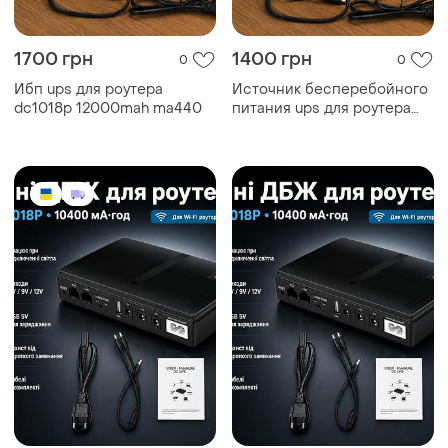
1700 грн
1400 грн
0
0
Ибп ups для роутера
Источник бесперебойного
dc1018p 12000mah ma440
питания ups для роутера
dc1018p 12000mah ma440.