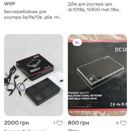
WGP
Дбж для роутера ups
dc1018p, 10400 mah 18w,
Бесперебойник для
оптики, терміналу,
роутера 5в/9в/12в. дбж. mini
відеокамери, 5v/9v/12v
ups, powerbank на
10400mah. dc1018p
2000 грн
800 грн
1
0