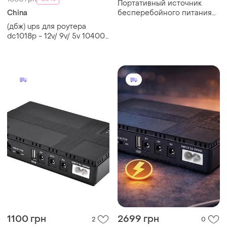
Портативный источник
China
бесперебойного питания
(микро-ups) upsen nemo
(дбж) ups для роутера
dc1018p мощностью 18 вт
dc1018p - 12v/ 9v/ 5v 10400
со встроенным
mah 18w белый (дбж для
аккумулятором емкостью
устройств постоянного
10400 маг
тока dc)
1100 грн
2699 грн
2
0