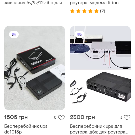
живлення 5v/9v/12v ібп для
роутера, модема li-ion
wi-fi роутера 10400
10400 mah 18w 5/9/12в usb
(2)
ма·год ups
poe
безперебійник 18 вт міні
дбж для роутера
1505 грн
2300 грн
0
3
Бесперебойник ups
Бесперебойник ups для
dc1018p
роутера, дбж для роутера