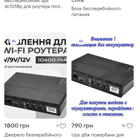
China
Бесперебойник ups
dc1018p для роутера mini
Блок бесперебойного
ups поддерживает 5/9/12в,
питания
10400 маг нп504(49 - 00)
1800 грн
790 грн
1
11
Джерело безперебійного
Ups дбж повербанк для