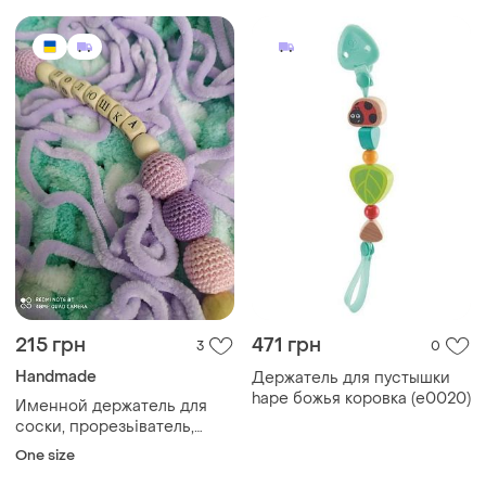
215 грн
471 грн
3
0
Handmade
Держатель для пустышки
hape божья коровка (e0020)
Именной держатель для
соски, прорезьіватель,
грьізунок
One size