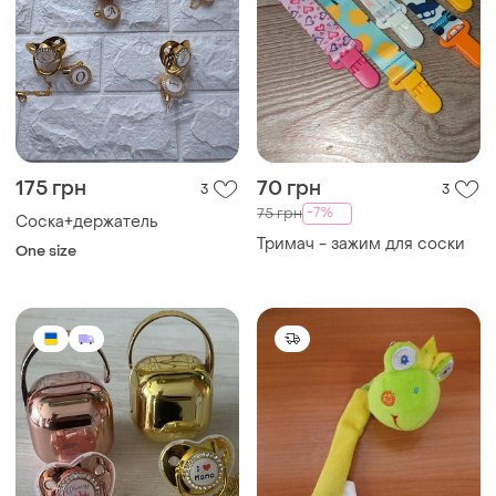
175 грн
70 грн
3
3
-7%
75 грн
Соска+держатель
Тримач - зажим для соски
One size