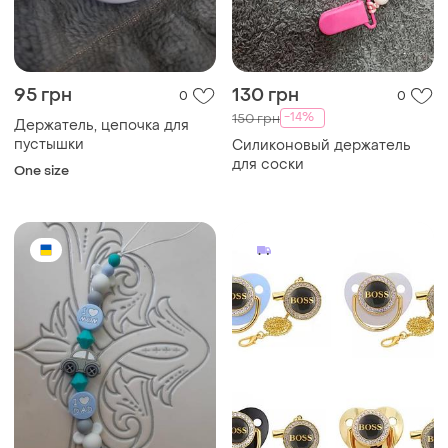
95 грн
130 грн
0
0
-14%
150 грн
Держатель, цепочка для
пустышки
Силиконовый держатель
для соски
One size