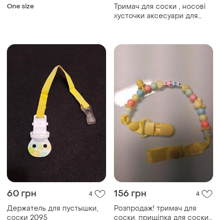
One size
Тримач для соски , носові
хусточки аксесуари для
малюків
60 грн
156 грн
4
4
Держатель для пустышки,
Розпродаж! тримач для
соски 2095
соски, прищіпка для соски,