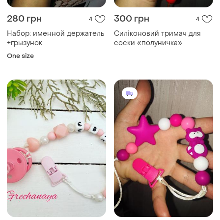
280 грн
300 грн
4
4
Набор: именной держатель
Силіконовий тримач для
+грызунок
соски «полуничка»
One size