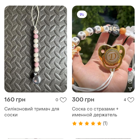
160 грн
300 грн
0
4
Силіконовий тримач для
Соска со стразами +
соски
именной держатель
(1)