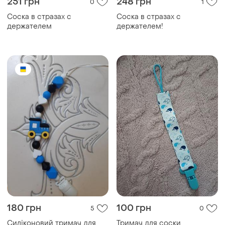
251 грн
248 грн
0
1
Соска в стразах с
Соска в стразах с
держателем
держателем!
180 грн
100 грн
5
0
Силіконовий тримач для
Тримач для соски