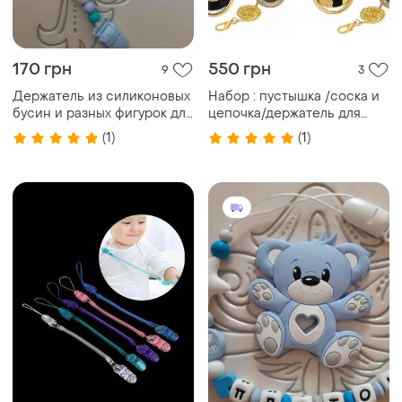
170 грн
550 грн
9
3
Держатель из силиконовых
Набор : пустышка /соска и
бусин и разных фигурок для
цепочка/держатель для
соски
соски «босс»
(1)
(1)