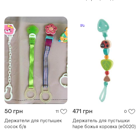
прищіпка для пустушки
50 грн
471 грн
11
0
Держатели для пустышек
Держатель для пустышки
сосок б/в
hape божья коровка (e0020)