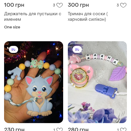
100 грн
300 грн
3
3
Держатель для пустышки с
Тримач для соски (
именем
харчовий силікон)
One size
230 грн
280 грн
1
1