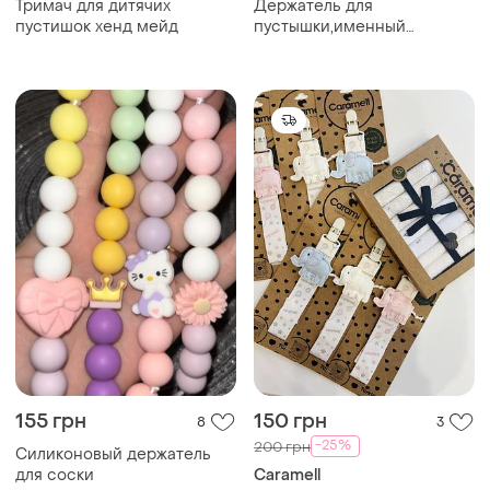
Тримач для дитячих
Держатель для
пустишок хенд мейд
пустышки,именный
держатель,грызунок
155 грн
150 грн
8
3
-25%
200 грн
Силиконовый держатель
для соски
Caramell