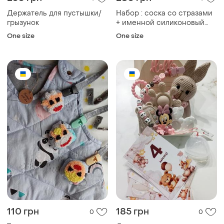
Держатель для пустышки/
Набор : соска со стразами
грызунок
+ именной силиконовый
держатель для соски
One size
One size
110 грн
185 грн
0
0