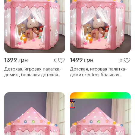
1399 грн
1499 грн
0
0
Детская, игровая палатка-
Детская, игровая палатка-
домик , большая детская
домик resteq, большая
беседка. 135см х 140см.
детская беседка. 135см х
розовая nai
140см. розовая for home