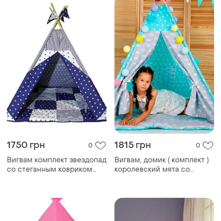
1750 грн
1815 грн
0
0
Вигвам комплект звездопад
Вигвам, домик ( комплект )
со стеганным ковриком
королевский мята со
100*100 см
стеганным ковриком
100*100 см