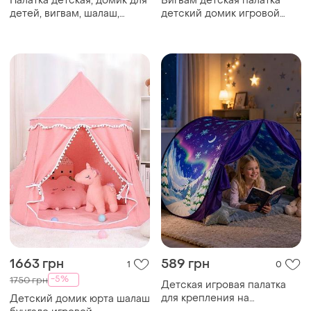
Палатка детская, домик для
Вигвам детская палатка
детей, вигвам, шалаш,
детский домик игровой
spiderman, человек паук
шалаш палатка вигвам для
девочки вигвам для
мальчика
1663 грн
589 грн
1
0
-5%
1750 грн
Детская игровая палатка
для крепления на
Детский домик юрта шалаш