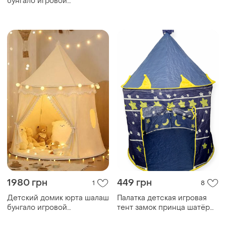
односпальную или
бунгало игровой
двухъярусную кровать /
скандинавский
складной шалаш для сна и
самосборный розовый
игр
125х110 см
1980 грн
449 грн
1
8
Детский домик юрта шалаш
Палатка детская игровая
бунгало игровой
тент замок принца шатёр
скандинавский
домик для детей с сумкой