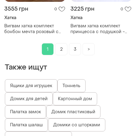
3555 грн
3225 грн
0
0
Хатка
Хатка
Вигвам хатка комплект
Вигвам хатка комплект
бонбон мечта розовый с
принцесса с подушкой -
серым - большой 150*150
большой 150*150 см
см
1
2
3
>
Также ищут
Ящики для игрушек
Тоннель
Домик для детей
Картонный дом
Палатка замок
Домик пластиковый
Палатка шалаш
Домики со шторками