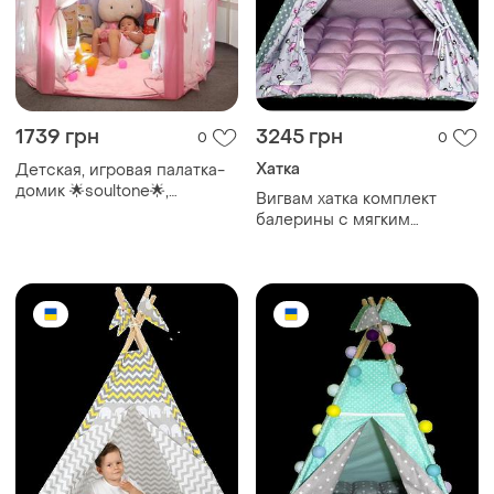
1739 грн
3245 грн
0
0
Хатка
Детская, игровая палатка-
домик 🌟soultone🌟,
Вигвам хатка комплект
большая детская беседка.
балерины с мягким
135см х 140см. розовая|
ковриком розовый с серым
краща ціна|
- большой 150*150 см