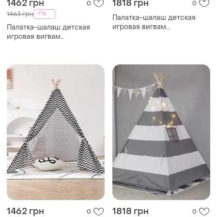
1462 грн
1818 грн
0
0
-1%
1463 грн
Палатка-шалаш детская
игровая вигвам
Палатка-шалаш детская
150*120*135см желтая с
игровая вигвам
белым top shop ua_
120*100*115см желтая top
shop ua_
1462 грн
1818 грн
0
0