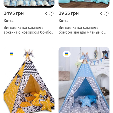
3495 грн
3955 грн
0
0
Хатка
Хатка
Вигвам хатка комплект
Вигвам хатка комплект
арктика с ковриком бонбон
бонбон звезды мятный с
- большой 150*150 см
серым с подушками -
большой 150*150 см