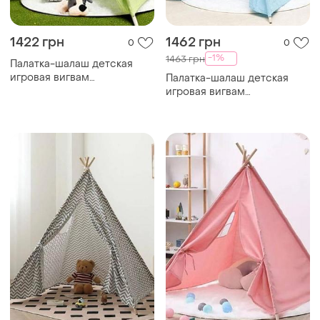
1422 грн
1462 грн
0
0
-1%
1463 грн
Палатка-шалаш детская
игровая вигвам
Палатка-шалаш детская
120*100*115см салатовая
игровая вигвам
top shop ua_
120*100*115см голубая top
shop ua_