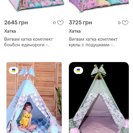
2645 грн
3725 грн
0
0
Хатка
Хатка
Вигвам хатка комплект
Вигвам хатка комплект
бонбон единороги -
куклы с подушками -
стандарт 115*115 см
большой 150*150 см