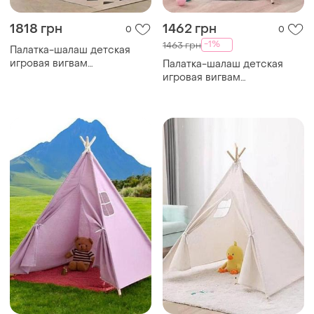
1818 грн
1462 грн
0
0
-1%
1463 грн
Палатка-шалаш детская
игровая вигвам
Палатка-шалаш детская
150*120*135см серые
игровая вигвам
полосы top shop ua_
120*100*115см розовая top
shop ua_