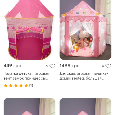
449 грн
1499 грн
9
0
Палатка детская игровая
Детская, игровая палатка-
тент замок принцессы
домик resteq, большая
шатёр домик для детей с
детская беседка. 135см х
(1)
сумкой kid`s tent 520
140см. розовая
розовый