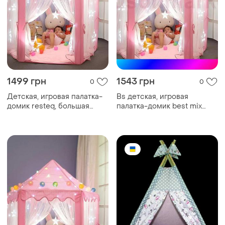
1499 грн
1543 грн
0
0
Детская, игровая палатка-
Bs детская, игровая
домик resteq, большая
палатка-домик best mix
детская беседка. 135см х
resteq, большая детская
140см. розовая
беседка. 135см х 140см.
розовая bas77/n