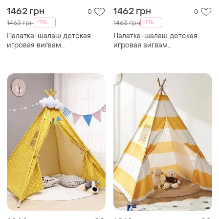
1462 грн
1462 грн
0
0
-1%
-1%
1463 грн
1463 грн
Палатка-шалаш детская
Палатка-шалаш детская
игровая вигвам
игровая вигвам
120*100*115см фиолетовая
120*100*115см белая top
top shop ua_
shop ua_