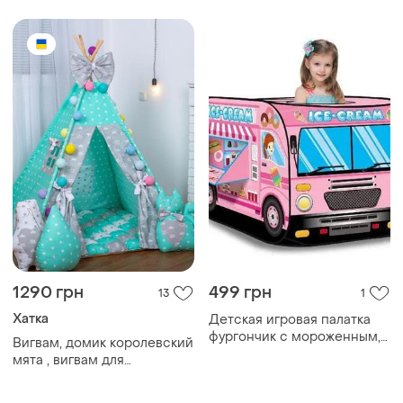
самосборный молочный
kid`s tent 520 синий
125х110 см
1290 грн
499 грн
13
1
Хатка
Детская игровая палатка
фургончик с мороженным,
Вигвам, домик королевский
палатка для девочки
мята , вигвам для
розовая домик для детей
девочки,вигвам для
мальчика