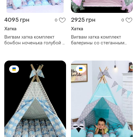
4095 грн
2925 грн
0
0
Хатка
Хатка
Вигвам хатка комплект
Вигвам хатка комплект
бонбон ноченька голубой с
балерины со стеганным
серым с подушками -
ковриком - большой
большой 150*150 см
150*150 см