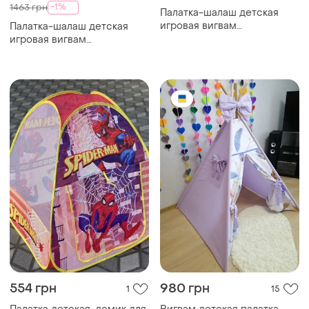
-1%
1463 грн
Палатка-шалаш детская
игровая вигвам
Палатка-шалаш детская
150*120*135см серая с
игровая вигвам
белым top shop ua_
120*100*115см черные
полосы top shop ua_
554 грн
980 грн
1
15