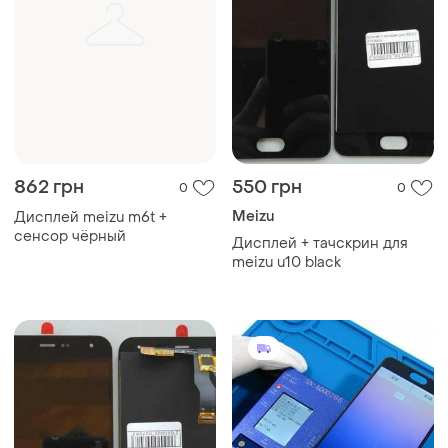
862 грн
550 грн
0
0
Meizu
Дисплей meizu m6t +
сенсор чёрный
Дисплей + тачскрин для
meizu u10 black