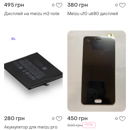
495 грн
380 грн
0
0
Дисплей на meizu m2 note
Meizu u10 u680 дисплей
280 грн
450 грн
0
0
-10%
500 грн
Акумулятор для meizu pro