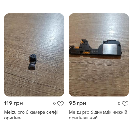
(dh0745)
119 грн
95 грн
0
0
Meizu pro 6 камера селфі
Meizu pro 6 динамік нижній
оригінал
оригінальний