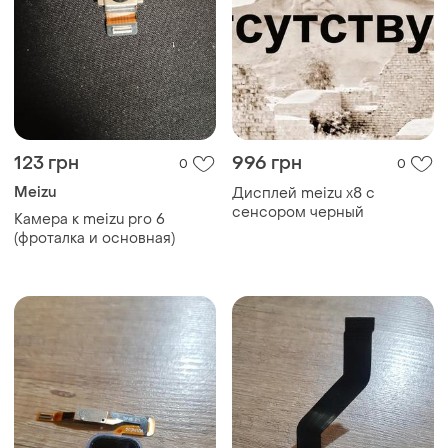
123 грн
996 грн
0
0
Meizu
Дисплей meizu x8 с
сенсором черный
Камера к meizu pro 6
(фроталка и основная)