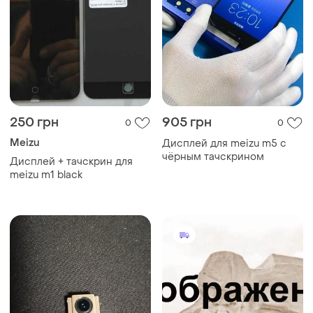
250 грн
905 грн
0
0
Meizu
Дисплей для meizu m5 с
чёрным тачскрином
Дисплей + тачскрин для
meizu m1 black