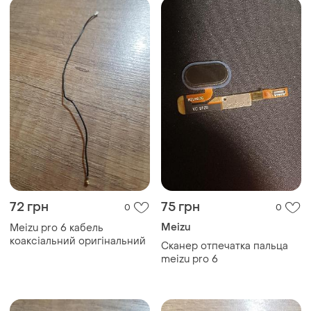
72 грн
75 грн
0
0
Meizu
Meizu pro 6 кабель
коаксіальний оригінальний
Сканер отпечатка пальца
meizu pro 6