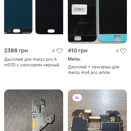
2388 грн
410 грн
0
0
Meizu
Дисплей для meizu pro 6
m570 с сенсором черный
Дисплей + тачскрин для
(dh0744)
meizu mx4 pro white