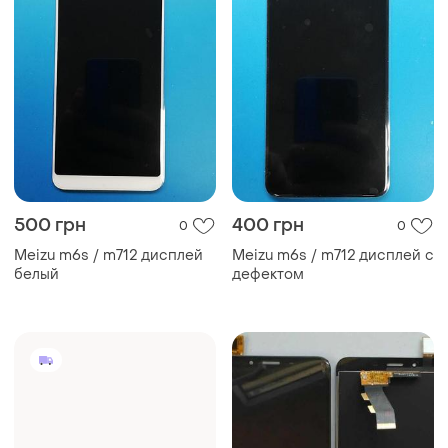
500 грн
400 грн
0
0
Meizu m6s / m712 дисплей
Meizu m6s / m712 дисплей с
белый
дефектом