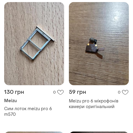
130 грн
59 грн
0
0
Meizu
Meizu pro 6 мікрофонів
камери оригінальний
Сим лоток meizu pro 6
m570