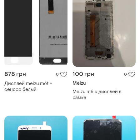
878 грн
100 грн
0
0
Meizu
Дисплей meizu m6t +
сенсор белый
Meizu m6 s дисплей в
рамке