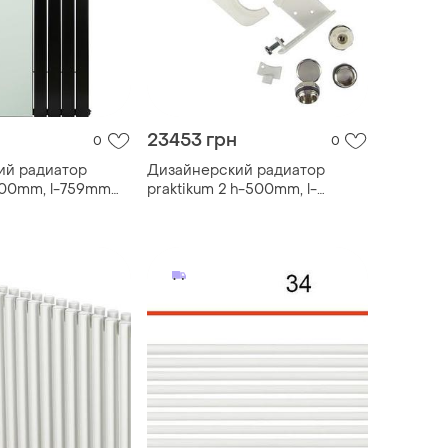
23453 грн
0
0
ий радиатор
Дизайнерский радиатор
1800mm, l-759mm
praktikum 2 h-500mm, l-
ижнее
805mm betatherm с нижним
е
подключением