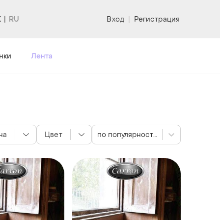
K
Вход
|
Регистрация
нки
Лента
на
Цвет
по популярности