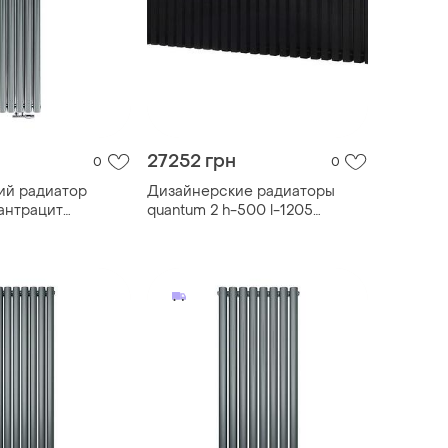
27252 грн
0
0
ий радиатор
Дизайнерские радиаторы
 антрацит
quantum 2 h-500 l-1205
ное подключение)
betatherm с нижним
95
подключением