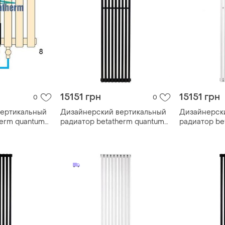
15151 грн
15151 грн
0
0
вертикальный
Дизайнерский вертикальный
Дизайнерск
herm quantum
радиатор betatherm quantum
радиатор be
1800*365
1800*365