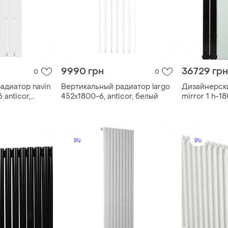
9990 грн
36729 грн
0
0
адиатор navin
Вертикальный радиатор largo
Дизайнерск
 anticor,
452х1800-6, anticor, белый
mirror 1 h-
betatherm н
подключени