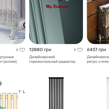
12880 грн
6437 грн
0
0
угунные
Дизайнерский
Дизайнерск
n (англия)
горизонтальный радиатор
ретро стиле 
отопления vasco tulipa t1