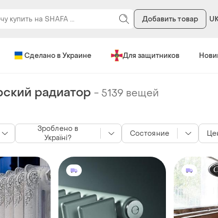
Добавить товар
U
Сделано в Украине
Для защитников
Нови
ский радиатор
-
5139 вещей
Зроблено в
Состояние
Це
Україні?