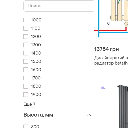
1000
1100
1200
1300
13754 грн
1400
Дизайнерский 
1500
радиатор betath
1500*365
1600
1700
1800
1900
Ещё 7
Высота, мм
300