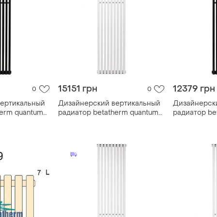
15151 грн
12379 грн
0
0
вертикальный
Дизайнерский вертикальный
Дизайнерск
herm quantum
радиатор betatherm quantum
радиатор be
1800*365
1500*365