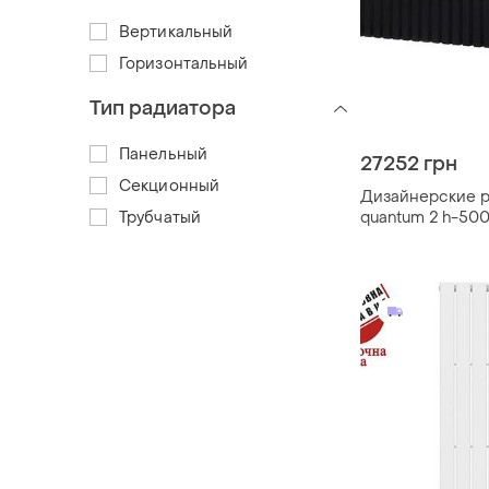
Вертикальный
Горизонтальный
Тип радиатора
Панельный
27252 грн
Секционный
Дизайнерские 
Трубчатый
quantum 2 h-500
betatherm с ни
подключением