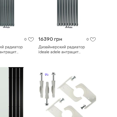
16390 грн
0
0
ий радиатор
Дизайнерский радиатор
 антрацит
ideale adele антрацит
ное подключение)
(универсальное подключение)
2
11 8/1500/472