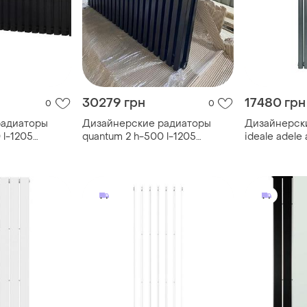
30279 грн
17480 грн
0
0
радиаторы
Дизайнерские радиаторы
Дизайнерск
 l-1205
quantum 2 h-500 l-1205
ideale adele
жним
betatherm с нижним
(универсаль
подключением
11 8/1800/47