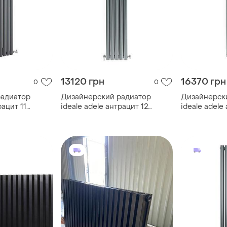
13120 грн
16370 грн
0
0
радиатор
Дизайнерский радиатор
Дизайнерск
рацит 11
ideale adele антрацит 12
ideale adele
5/1800/295
(универсаль
12 5/1800/2