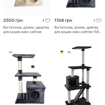
2500 грн
1768 грн
3
2
Когтеточка, домик, царапка
Когтеточка, домик, дряпка
для кошек avko cattree
для кошек avko cattree 1053
grey