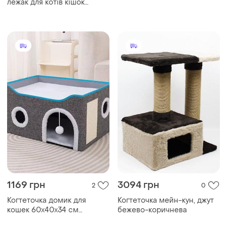
лежак для котів кішок
кошенят
1169 грн
3094 грн
2
0
Когтеточка домик для
Когтеточка мейн-кун, джут
кошек 60х40х34 см
бежево-коричнева
складной серый