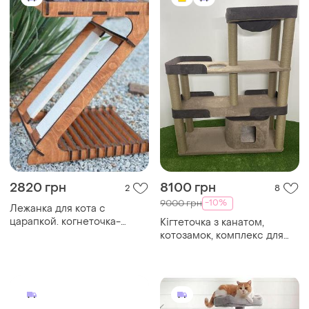
2820 грн
8100 грн
2
8
-10%
9000 грн
Лежанка для кота с
царапкой. когнеточка-
Кігтеточка з канатом,
царапка для кошки. котячая
котозамок, комплекс для
царапка+домик
кота, будинок для котика