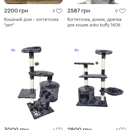
2200 грн
2587 грн
3
0
Кошачий дом - когтеточка
Когтеточка, домик, дряпка
"уют"
для кошек avko buffy 1606
3000 грн
2800 грн