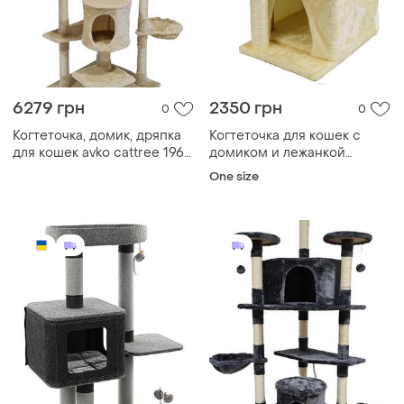
6279 грн
2350 грн
0
0
Когтеточка, домик, дряпка
Когтеточка для кошек с
для кошек avko cattree 1965
домиком и лежанкой
beige
(бежевая)
One size