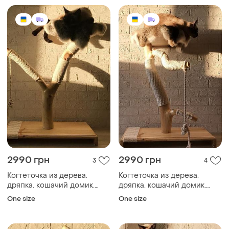
2990 грн
2990 грн
3
4
Когтеточка из дерева.
Когтеточка из дерева.
дряпка. кошачий домик.
дряпка. кошачий домик.
эко-когтеточка. премиум
эко-когтеточка. премиум
One size
One size
когтеточка, лежанка для
когтеточка, лежанка для
кошек.
кошек.