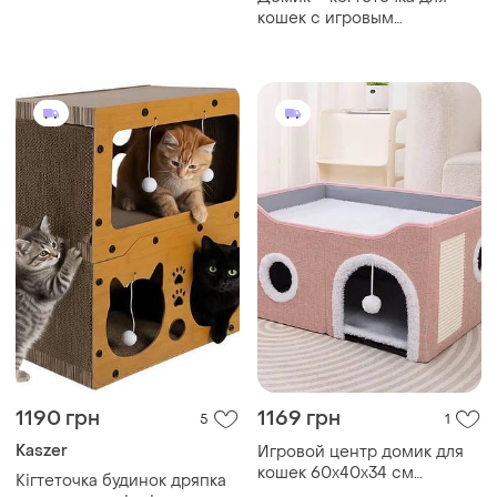
кошек с игровым
комплексом mt04
40х40х116см
1190 грн
1169 грн
5
1
Kaszer
Игровой центр домик для
кошек 60х40х34 см
Кігтеточка будинок дряпка
когтеточка розовый