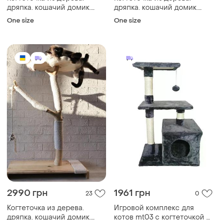
дряпка. кошачий домик.
дряпка. кошачий домик.
эко-когтеточка. премиум
эко-когтеточка. премиум
One size
One size
когтеточка
когтеточка
2990 грн
1961 грн
23
0
Когтеточка из дерева.
Игровой комплекс для
дряпка. кошачий домик.
котов mt03 с когтеточкой и