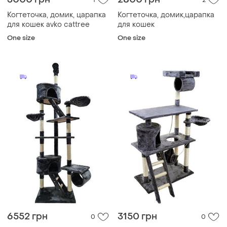
1
2
Когтеточка, домик, царапка
Когтеточка, домик,царапка
для кошек avko cattree
для кошек
One size
One size
6552 грн
3150 грн
0
0