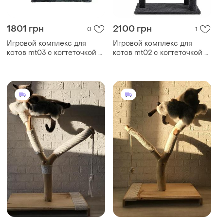
1801 грн
2100 грн
0
1
Игровой комплекс для
Игровой комплекс для
котов mt03 с когтеточкой и
котов mt02 с когтеточкой и
домиком • многоуровневый
домиком • многоуровневый
кошачий домик для отдыха,
кошачий домик для отдыха,
игр, сна и
игр, сна и