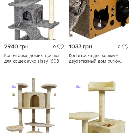
2940 грн
1033 грн
0
0
Когтеточка, домик, дряпка
Когтеточка для кошки -
для кошек avko sissy 1608
двухэтажный дом purlov
27017