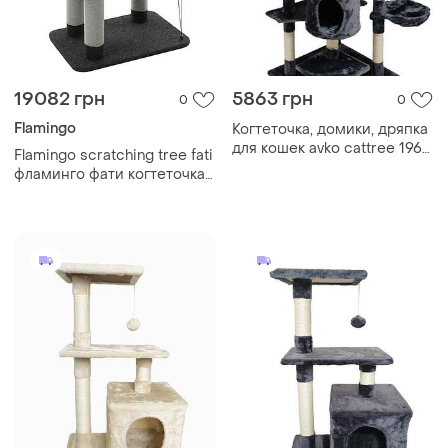
19082 грн
5863 грн
0
0
Flamingo
Когтеточка, домики, дряпка
для кошек avko cattree 1966
Flamingo scratching tree fati
grey
фламинго фати когтеточка
игровой комплекс для
котов