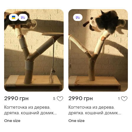
кошачий домик для отдыха,
кошачий домик для отдыха,
игр, сна и ухода за когтями
игр, сна и ухода за когтями
2990 грн
2990 грн
5
1
Когтеточка из дерева.
Когтеточка из дерева.
дряпка. кошачий домик.
дряпка. кошачий домик.
эко-когтеточка. премиум
эко-когтеточка. премиум
One size
One size
когтеточка, лежанка для
когтеточка, лежанка для
кошек.
кошек.