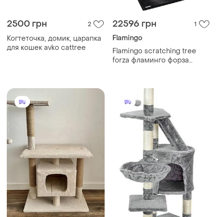
2500 грн
22596 грн
2
1
Flamingo
Когтеточка, домик, царапка
для кошек avko cattree
Flamingo scratching tree
forza фламинго форза
когтеточка игровой
комплекс для котов