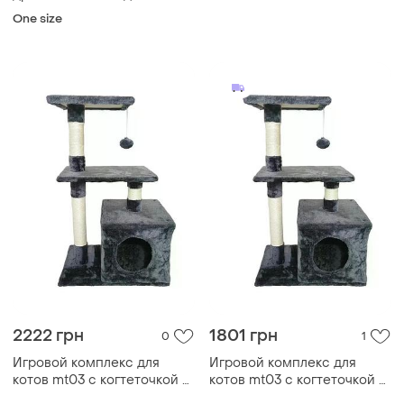
эко-когтеточка. премиум
домиком • многоуровневый
One size
когтеточка
кошачий домик для отдыха,
игр, сна и ухода за когтями
2222 грн
1801 грн
0
1
Игровой комплекс для
Игровой комплекс для
котов mt03 с когтеточкой и
котов mt03 с когтеточкой и
домиком • многоуровневый
домиком • многоуровневый