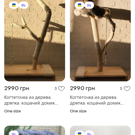
2990 грн
2990 грн
3
5
Когтеточка из дерева.
Когтеточка из дерева.
дряпка. кошачий домик.
дряпка. кошачий домик.
эко-когтеточка. премиум
эко-когтеточка. премиум
One size
One size
когтеточка, лежанка для
когтеточка, лежанка для
кошек.
кошек.