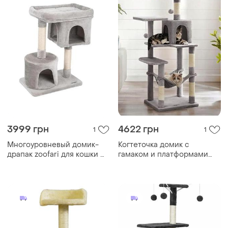
3999 грн
4622 грн
1
1
Многоуровневый домик-
Когтеточка домик с
драпак zoofari для кошки 🐾
гамаком и платформами
когтеточка + игровая зона +
146 см для котов серый
лежанка
petsi cs-0354