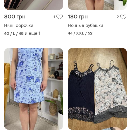
800 грн
180 грн
1
2
Нічні сорочки
Ночные рубашки
и еще
1
44 / XXL / 52
40 / L / 48