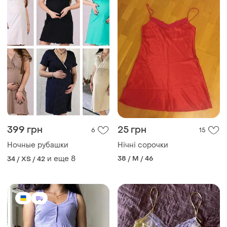
399 грн
25 грн
6
15
Ночные рубашки
Нічні сорочки
и еще
8
38 / M / 46
34 / XS / 42