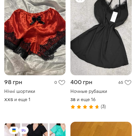
98 грн
400 грн
0
65
Нічні шортики
Ночные рубашки
и еще
1
и еще
16
XХS
38
(3)