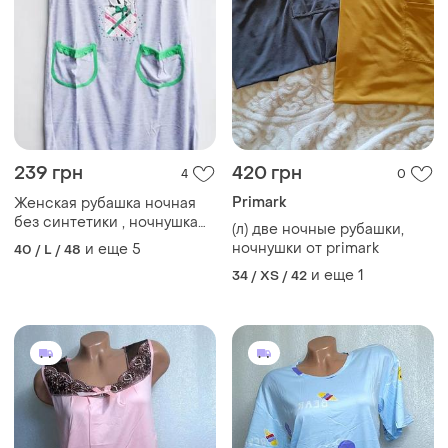
239 грн
420 грн
4
0
Primark
Женская рубашка ночная
без синтетики , ночнушка
(л) две ночные рубашки,
женская серого цвета 48-
ночнушки от primark
и еще
5
40 / L / 48
58р
и еще
1
34 / XS / 42