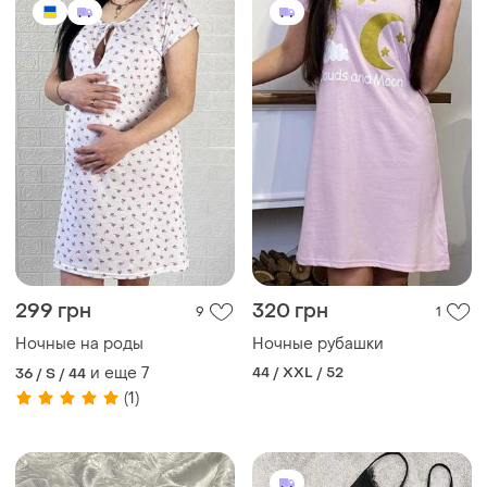
299 грн
320 грн
9
1
Ночные на роды
Ночные рубашки
и еще
7
44 / XXL / 52
36 / S / 44
(1)