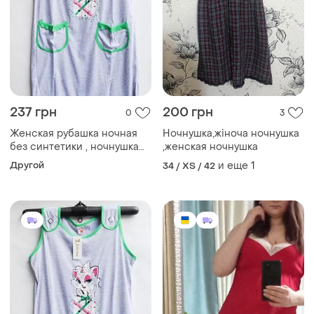
237 грн
200 грн
0
3
Женская рубашка ночная
Ночнушка,жіноча ночнушка
без синтетики , ночнушка
,женская ночнушка
женская серого цвета 48-
Другой
и еще
1
34 / XS / 42
58р 50р