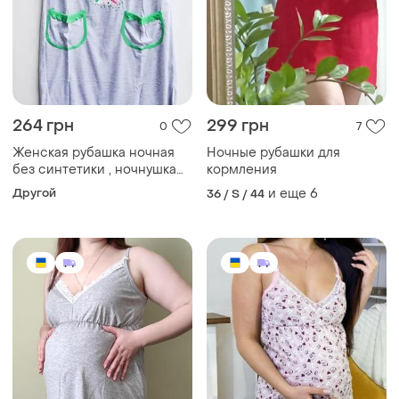
264 грн
299 грн
0
7
Женская рубашка ночная
Ночные рубашки для
без синтетики , ночнушка
кормления
женская серого цвета 48-
Другой
и еще
6
36 / S / 44
58р 56р