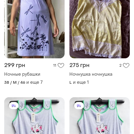
299 грн
275 грн
11
2
Ночные рубашки
Ночнушка ночнушка
и еще
7
и еще
1
38 / M / 46
L