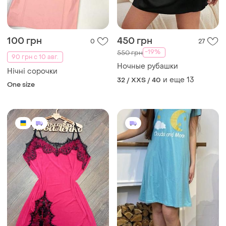
100 грн
450 грн
0
27
-19%
550 грн
90 грн с 10 авг.
Ночные рубашки
Нічні сорочки
и еще
13
32 / XXS / 40
One size