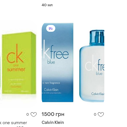
40 мл
1500 грн
0
0
Calvin Klein
 ck one summer