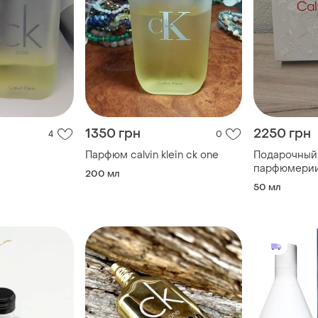
1350 грн
2250 грн
4
0
Парфюм calvin klein ck one
Подарочный
парфюмерии c
200 мл
one.
50 мл