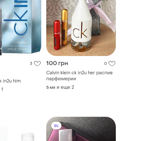
100 грн
3
0
Calvin klein ck in2u her распив
парфюмерии
ck in2u him
и еще
2
5 мл
1