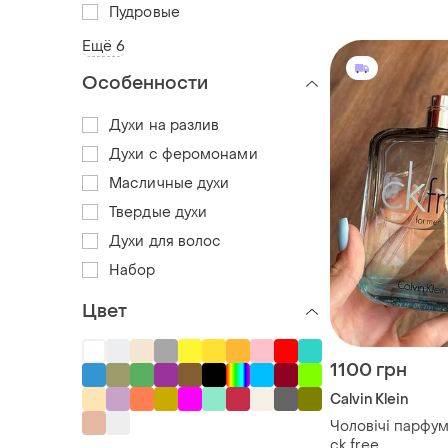
тестер
Пудровые
Ещё 6
Особенности
Духи на разлив
Духи с феромонами
Масличные духи
Твердые духи
Духи для волос
Набор
Цвет
1100 грн
Calvin Klein
Чоловічі парфуми
ck free