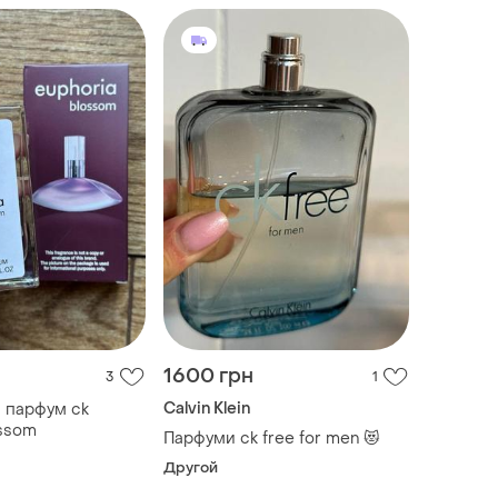
1600 грн
3
1
Calvin Klein
й парфум ck
ossom
Парфуми ck free for men 😻
Другой