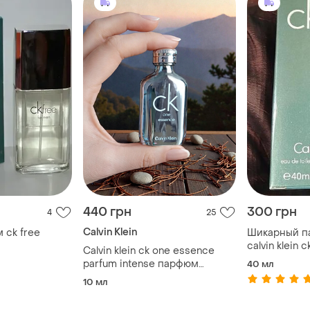
440 грн
300 грн
4
25
Calvin Klein
Мужской парфум ck free
Шикарный п
calvin klein 
Calvin klein ck one essence
40ml качеств
parfum intense парфюм
40 мл
миниатюра 10 мл
10 мл