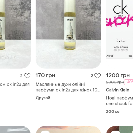
170 грн
1200 грн
2
2
-40
2000 грн
м ck in2u для
Маслянные духи олійні
парфуми ck in2u для жінок 10
Calvin Klein
мл
Другой
Нові парфуми 
one shock for
200 мл