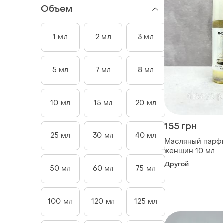
Объем
1 мл
2 мл
3 мл
5 мл
7 мл
8 мл
10 мл
15 мл
20 мл
155 грн
25 мл
30 мл
40 мл
Масляный парфю
женщин 10 мл
Другой
50 мл
60 мл
75 мл
100 мл
120 мл
125 мл