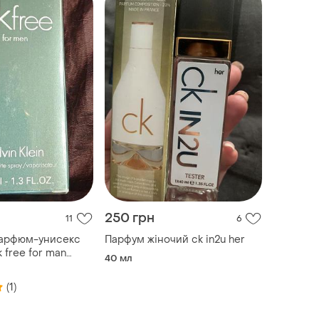
250 грн
11
6
арфюм-унисекс
Парфум жіночий ck in2u her
ck free for man
40 мл
о оригинала.т4.
(1)