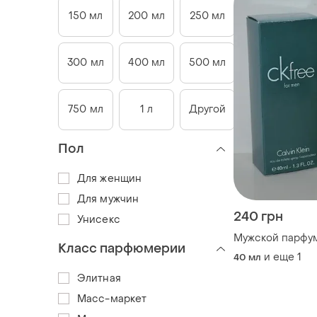
150 мл
200 мл
250 мл
300 мл
400 мл
500 мл
750 мл
1 л
Другой
Пол
Для женщин
Для мужчин
240 грн
Унисекс
Класс парфюмерии
и еще
1
40 мл
Элитная
Масс-маркет