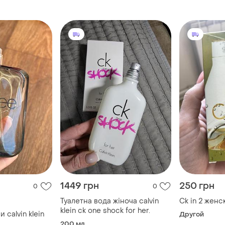
1449 грн
250 грн
0
0
Туалетна вода жіноча calvin
Ck in 2 женск
klein ck one shock for her.
 calvin klein
Другой
200 мл