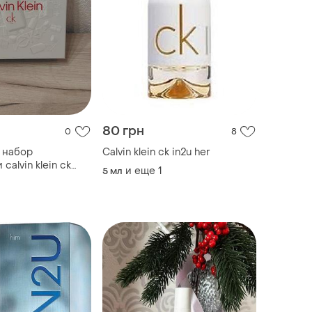
80 грн
0
8
 набор
Calvin klein ck in2u her
alvin klein ck
и еще
1
5 мл