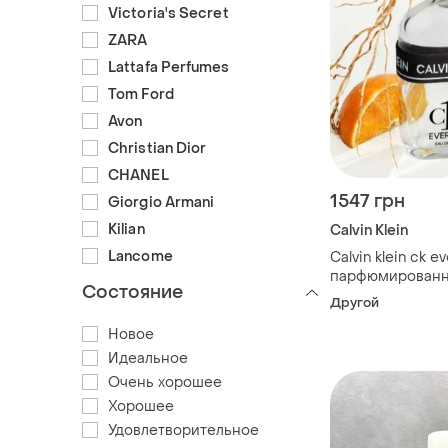
Victoria's Secret
ZARA
Lattafa Perfumes
Tom Ford
Avon
Christian Dior
CHANEL
1547 грн
Giorgio Armani
Kilian
Calvin Klein
Lancome
Calvin klein ck e
парфюмированн
Состояние
унисекс 50мл. 
Другой
Новое
Идеальное
Очень хорошее
Хорошее
Удовлетворительное