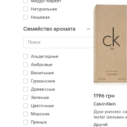
Миддл-маркет
Натуральная
Нишевая
Семейство аромата
Альдегидные
Амбровые
Ванильные
Гурманские
Древесные
1196 грн
Зеленые
Calvin Klein
Цветочные
Духи унисекс cal
Морские
tester (кельвин 
Пряные
туалетная вода 
Другой