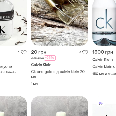
20 грн
1300 грн
1
3
-95%
370 грн
Calvin Klein
Calvin Klein
veryone
Calvin klein 
ая вода
Ck one gold від calvin klein 20
и еще
150 мл
оригинал
мл
1 мл