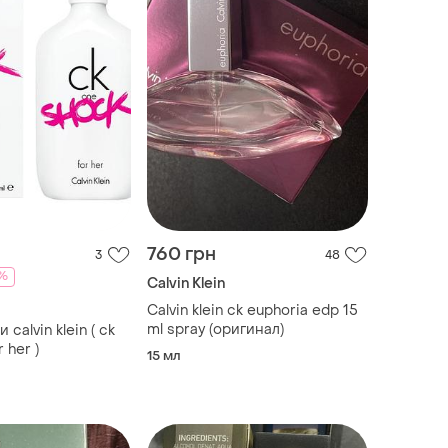
760 грн
3
48
%
Calvin Klein
Calvin klein ck euphoria edp 15
ml spray (оригинал)
calvin klein ( ck
 her )
15 мл