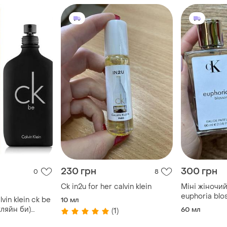
230 грн
300 грн
0
8
Ck in2u for her calvin klein
Міні жіночи
euphoria bl
vin klein ck be
10 мл
кляйн би)
60 мл
(1)
200 ml/мл