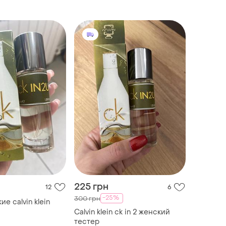
225 грн
12
6
-25%
300 грн
ие calvin klein
Calvin klein ck in 2 женский
тестер