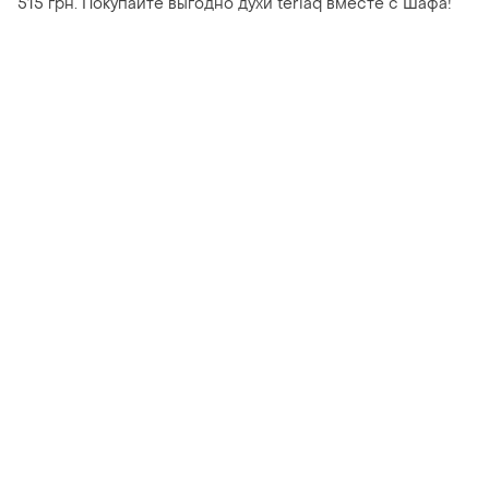
515 грн. Покупайте выгодно духи teriaq вместе с Шафа!