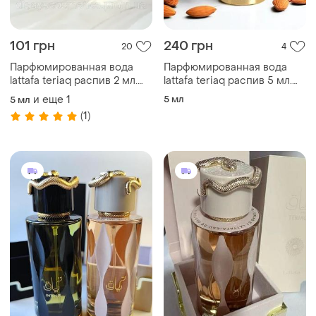
101 грн
240 грн
20
4
Парфюмированная вода
Парфюмированная вода
lattafa teriaq распив 2 мл.
lattafa teriaq распив 5 мл.
оригинал!
оригинал!
и еще
1
5 мл
5 мл
(1)