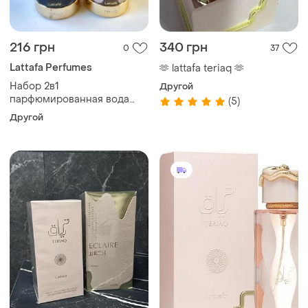
216 грн
340 грн
0
37
Lattafa Perfumes
🫶 lattafa teriaq 🫶
Набор 2в1
Другой
парфюмированная вода
(5)
унисекс lattafa teriaq и
Другой
lattafa teriaq intense 2*3мл
распил оригинальной
парфю