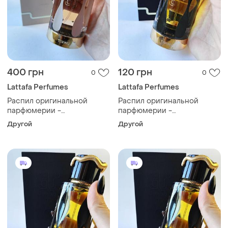
400 грн
120 грн
0
0
Lattafa Perfumes
Lattafa Perfumes
Распил оригинальной
Распил оригинальной
парфюмерии -
парфюмерии -
парфюмерная вода
парфюмерная вода
Другой
Другой
унисекс lattafa teriaq 10мл
унисекс lattafa teriaq
intense 3мл