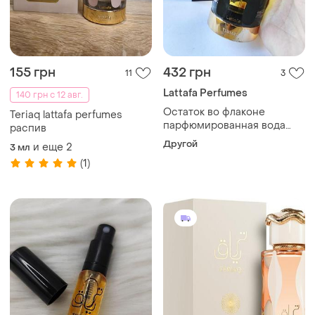
155 грн
432 грн
11
3
Lattafa Perfumes
140 грн с 12 авг.
Остаток во флаконе
Teriaq lattafa perfumes
парфюмированная вода
распив
унисекс lattafa teriaq
Другой
и еще
2
3 мл
intense 12мл
(1)