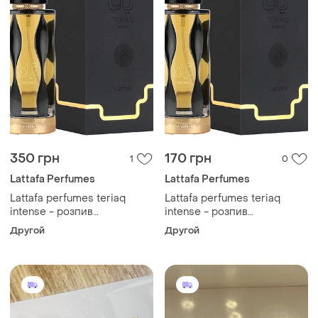
350 грн
170 грн
1
0
Lattafa Perfumes
Lattafa Perfumes
Lattafa perfumes teriaq
Lattafa perfumes teriaq
intense - розпив
intense - розпив
оригінальних парфумів - 3
оригінальних парфумів - 3
Другой
Другой
мл. 10
мл. 5