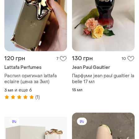
120 грн
130 грн
7
10
Lattafa Perfumes
Jean Paul Gaultier
Распил оригинал lattafa
Парфуми jean paul gualtier la
eclaire (цена за 3мл)
belle 17 мл
и еще
6
15 мл
3 мл
(1)