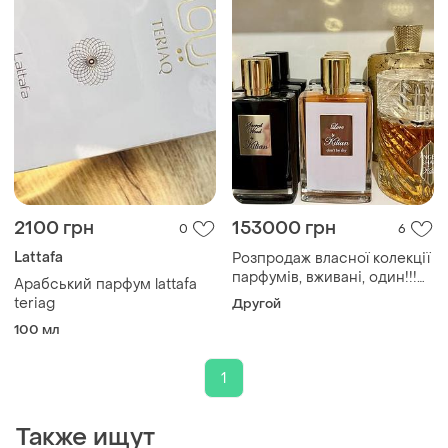
2100 грн
153000 грн
0
6
Lattafa
Розпродаж власної колекції
парфумів, вживані, один!!!
Арабський парфум lattafa
великий лот
teriag
Другой
100 мл
1
Также ищут