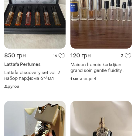
850 грн
120 грн
16
3
Lattafa Perfumes
Maison francis kurkdjian
grand soir, gentle fluidity
Lattafa discovery set vol. 2
gold, essential parfums
набор парфюма 6*4мл
и еще
4
1 мл
divine vanille, matiere
Другой
premiere crystal saffron,
diptyque orpheon