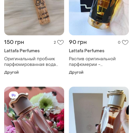
150 грн
90 грн
2
0
Lattafa Perfumes
Lattafa Perfumes
Оригинальный пробник
Распив оригинальной
парфюмированная вода
парфюмерии -
унисекс lattafa teriaq 4мл
парфюмерная вода
Другой
Другой
унисекс lattafa teriaq
intense 2мл