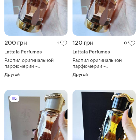
200 грн
120 грн
1
0
Lattafa Perfumes
Lattafa Perfumes
Распил оригинальной
Распил оригинальной
парфюмерии -
парфюмерии -
парфюмерная вода
парфюмерная вода
Другой
Другой
унисекс lattafa teriaq 5мл
унисекс lattafa teriaq 3мл