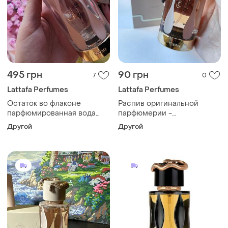
495 грн
90 грн
7
0
Lattafa Perfumes
Lattafa Perfumes
Остаток во флаконе
Распив оригинальной
парфюмированная вода
парфюмерии -
унисекс lattafa teriaq 15мл
парфюмерная вода
Другой
Другой
унисекс lattafa teriaq 2мл