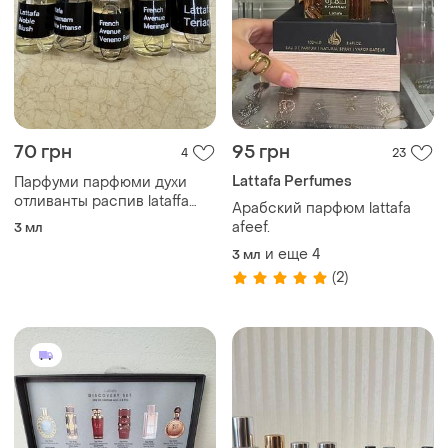
70 грн
95 грн
4
23
Lattafa Perfumes
Парфуми парфюми духи
отливанты распив lataffa
Арабский парфюм lattafa
musamam noble blush french
afeef.
3 мл
avenue veneno teriaq
и еще
4
3 мл
(2)