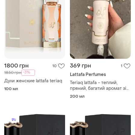
1800 грн
369 грн
10
1
-3%
1850 грн
Lattafa Perfumes
Духи женские lattafa teriaq
Teriaq lattafa - теплий,
пряний, багатий аромат зі
100 мл
східними мотивами, який
200 мл
створив відомий парфумер
квентін біш.