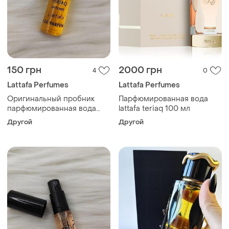
150 грн
2000 грн
4
0
Lattafa Perfumes
Lattafa Perfumes
Оригинальный пробник
Парфюмированная вода
парфюмированная вода
lattafa teriaq 100 мл
унисекс lattafa teriaq
Другой
Другой
intense 4мл