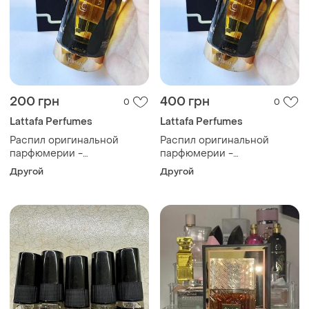
200 грн
400 грн
0
0
Lattafa Perfumes
Lattafa Perfumes
Распил оригинальной
Распил оригинальной
парфюмерии -
парфюмерии -
парфюмерная вода
парфюмерная вода
Другой
Другой
унисекс lattafa teriaq
унисекс lattafa teriaq
intense 5мл
intense 10мл