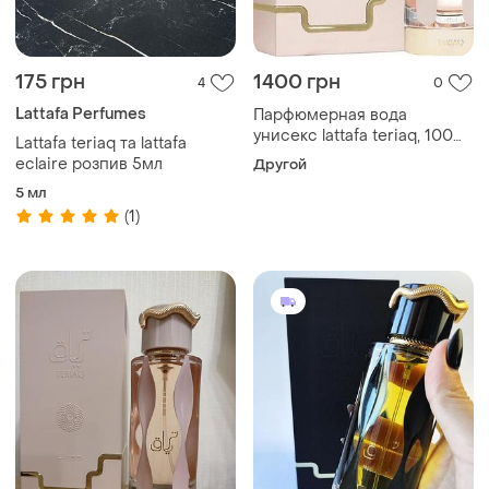
175 грн
1400 грн
4
0
Lattafa Perfumes
Парфюмерная вода
унисекс lattafa teriaq, 100
Lattafa teriaq та lattafa
мл
eclaire розпив 5мл
Другой
5 мл
(1)