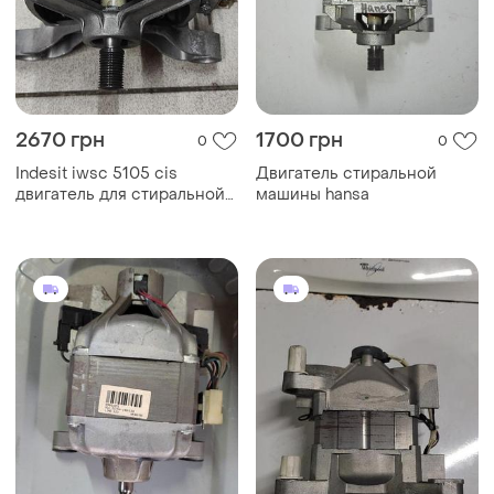
2670 грн
1700 грн
0
0
Indesit iwsc 5105 cis
Двигатель стиральной
двигатель для стиральной
машины hansa
машины ariston, indesit
welling hxgp1l.51