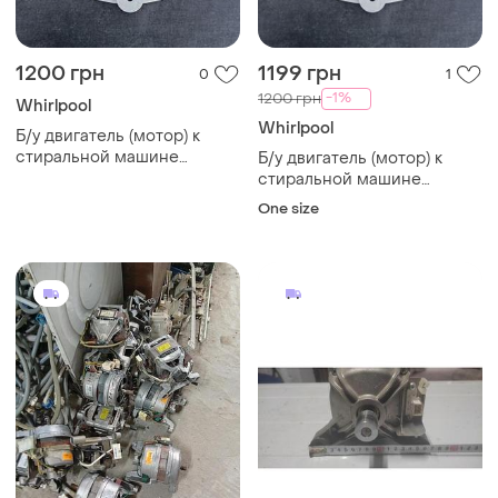
1200 грн
1199 грн
0
1
-1%
1200 грн
Whirlpool
Whirlpool
Б/у двигатель (мотор) к
стиральной машине
Б/у двигатель (мотор) к
whirlpool б/у от прямого
стиральной машине
привода 461975041761
whirlpool б/у от прямого
One size
привода 461975041761