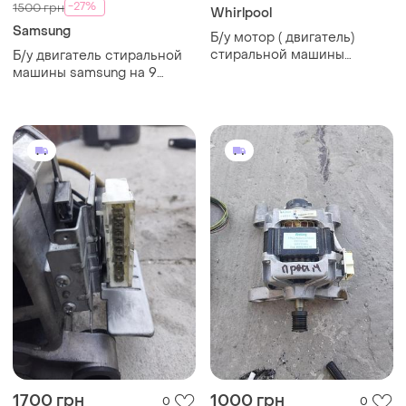
-27%
1500 грн
Whirlpool
Samsung
Б/у мотор ( двигатель)
стиральной машины
Б/у двигатель стиральной
whirlpool w11050152
машины samsung на 9
контактов
1700 грн
1000 грн
0
0