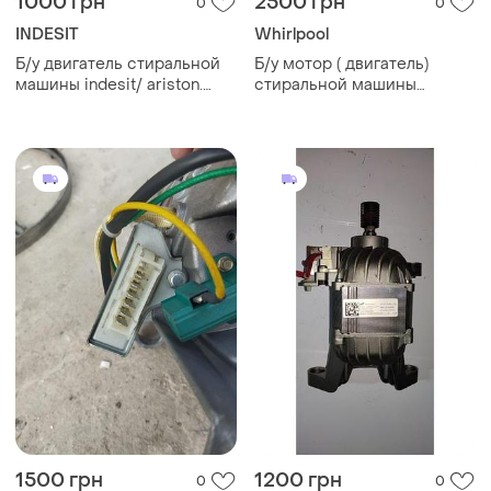
1000 грн
2500 грн
0
0
INDESIT
Whirlpool
Б/у двигатель стиральной
Б/у мотор ( двигатель)
машины indesit/ ariston.
стиральной машины
160021480.02
whirlpool w11050152
1500 грн
1200 грн
0
0