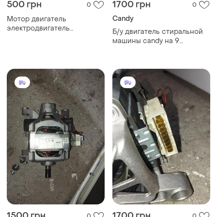
500 грн
1700 грн
0
0
Candy
Мотор двигатель
электродвигатель
Б/у двигатель стиральной
стиральной машины
машины candy на 9
аурика.
контактов . вылет вала от
лапы 7.5 см
1500 грн
1700 грн
0
0