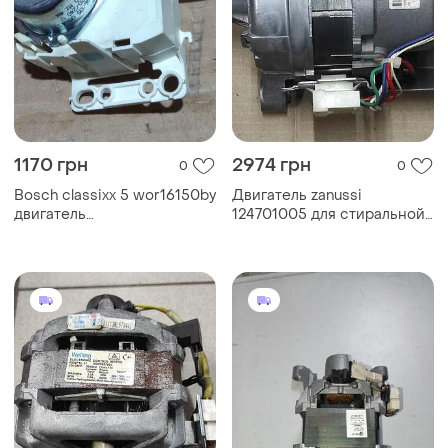
1170 грн
2974 грн
0
0
Bosch classixx 5 wor16150by
Двигатель zanussi
двигатель
124701005 для стиральной
водораспределителя
машинки zanussi fls 802
00442753 для стиральной
машины bosch siemens