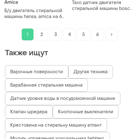
Amica
Тахо датчик двигателя
стиральной машины bosch,
Б/у двигатель стиральной
siemens
машины hansa, amica на 6
контактов. вылет вала от
лапы 7 см
1
2
3
4
5
6
>
Также ищут
Варочные поверхности
Другая техника
Барабанная стиральная машина
Датчик уровня воды в посудомоечной машине
Клапан шредера
Кнопочные выключатели
Крестовина на стиральну машину атлант
Модуль управления холодильника liebherr