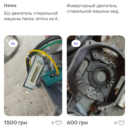
Hansa
Инверторный двигатель
стиральной машины aeg
Б/у двигатель стиральной
ltx7c373e
машины hansa, amica на 6
контактов. вылет вала от
лапы 7 см
1500 грн
600 грн
0
0