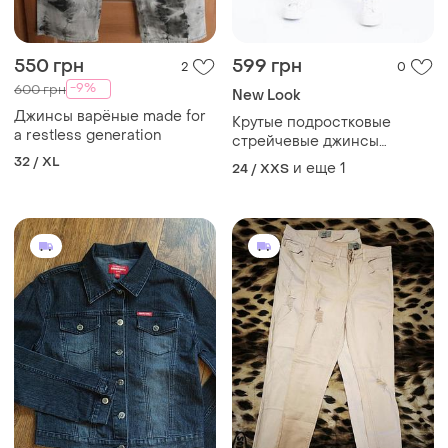
550 грн
599 грн
2
0
-9%
600 грн
New Look
Джинсы варёные made for
Крутые подростковые
a restless generation
стрейчевые джинсы
скинни с рваностями
32 / XL
и еще
1
24 / XXS
высокая посадка new look
915 generation