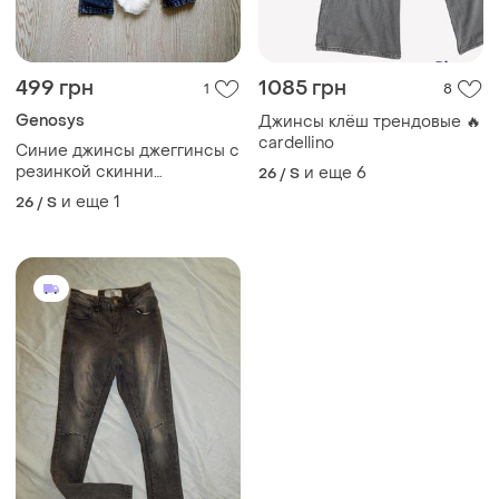
499 грн
1085 грн
1
8
Genosys
Джинсы клёш трендовые 🔥
cardellino
Синие джинсы джеггинсы с
резинкой скинни
и еще
6
26 / S
американки варенки
и еще
1
26 / S
укороченные кроп
беременным