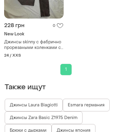
228 грн
0
New Look
Джинсы skinny с фабрично
прорезаными коленками с
высокой посадкой .новые!
24 / XXS
915 generation
1
Также ищут
Джинсы Laura Biagiotti
Esmara германия
Джинсы Zara Basic Z1975 Denim
Брюки с дырками
Джинсы япония