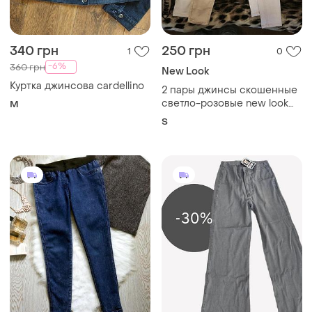
340 грн
250 грн
1
0
-6%
360 грн
New Look
Куртка джинсова cardellino
2 пары джинсы скошенные
светло-розовые new look
M
915
S