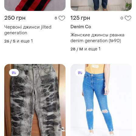
250 грн
125 грн
8
0
Denim Co
Червоні джинси jilted
generation
Женские джинсы рванка
denim generation (№90)
и еще
1
26 / S
и еще
1
28 / M