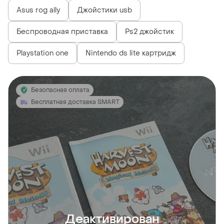
Asus rog ally
Джойстики usb
Беспроводная приставка
Ps2 джойстик
Playstation one
Nintendo ds lite картридж
Безопасная оплата
Бесплатная доставка SMART
Деактивирован