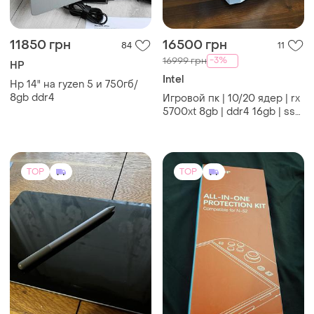
11850 грн
16500 грн
84
11
-3%
16999 грн
HP
Intel
Hp 14" на ryzen 5 и 750гб/
8gb ddr4
Игровой пк | 10/20 ядер | rx
5700xt 8gb | ddr4 16gb | ssd
+ hdd 1tb
TOP
TOP