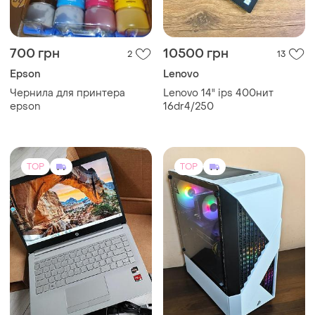
700 грн
10500 грн
2
13
Epson
Lenovo
Чернила для принтера
Lenovo 14" ips 400нит
epson
16dr4/250
TOP
TOP