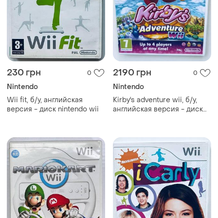
230 грн
2190 грн
0
0
Nintendo
Nintendo
Wii fit, б/у, английская
Kirby's adventure wii, б/у,
версия - диск nintendo wii
английская версия - диск
для nintendo wii