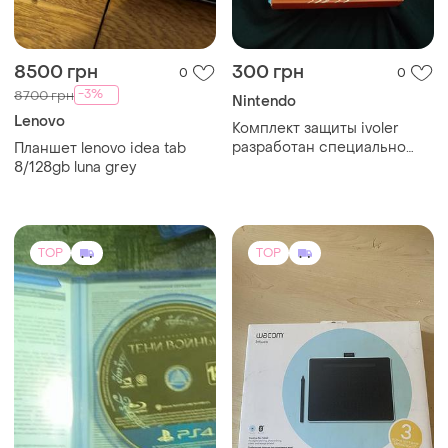
8500 грн
300 грн
0
0
-3%
8700 грн
Nintendo
Lenovo
Комплект защиты ivoler
разработан специально
Планшет lenovo idea tab
для консоли nintendo
8/128gb luna grey
switch 2
TOP
TOP