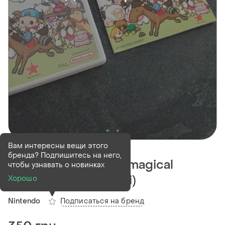
Деактивирован
1 шт
Вам интересны вещи этого
бренда? Подпишитесь на него,
Диск harvest moon magical
чтобы узнавать о новинках
melody (nintendo wii)
Хорошо
Подписаться на бренд
Nintendo