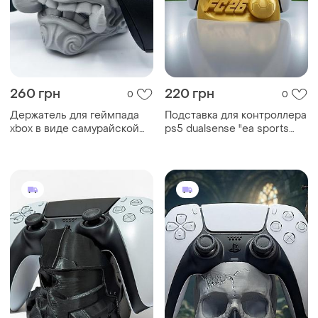
260 грн
220 грн
0
0
Держатель для геймпада
Подставка для контроллера
xbox в виде самурайской
ps5 dualsense "ea sports
маски демона-они
fc26" золотой