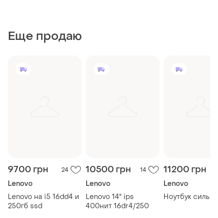
Еще продаю
9700 грн
10500 грн
11200 грн
24
14
Lenovo
Lenovo
Lenovo
Lenovo на i5 16dd4 и
Lenovo 14" ips
Ноутбук сильви
250гб ssd
400нит 16dr4/250