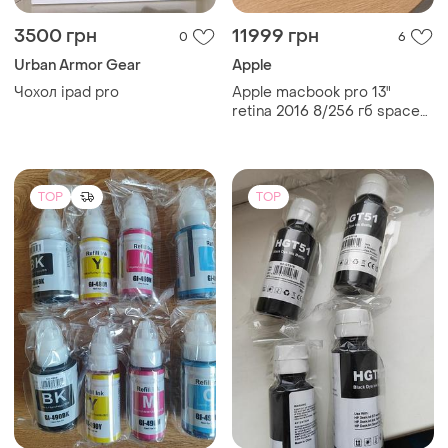
3500 грн
11999 грн
0
6
Urban Armor Gear
Apple
Чохол ipad pro
Apple macbook pro 13"
retina 2016 8/256 гб space
gray
TOP
TOP