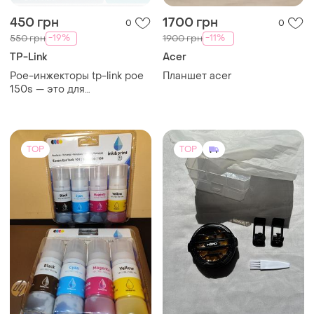
450 грн
1700 грн
0
0
-19%
-11%
550 грн
1900 грн
TP-Link
Acer
Poe-инжекторы tp-link poe
Планшет acer
150s — это для
одновременной передачи
данных и электропитания
по одному кабелю к ip-
камерам, точкам доступа и
TOP
TOP
ip-телефонам