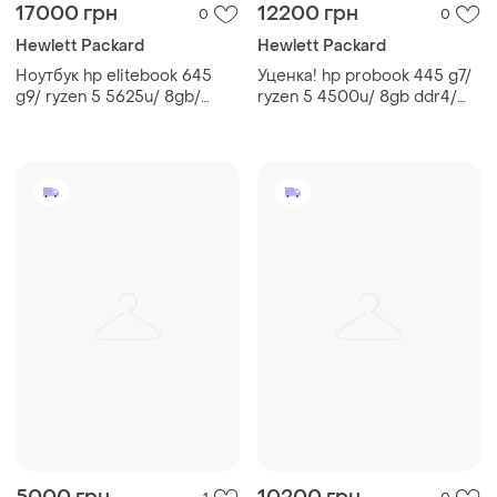
17000 грн
12200 грн
0
0
Hewlett Packard
Hewlett Packard
Ноутбук hp elitebook 645
Уценка! hp probook 445 g7/
g9/ ryzen 5 5625u/ 8gb/
ryzen 5 4500u/ 8gb ddr4/
256gb/ 14" ips/ гарантия
256gb m2/ 14" fhd/ гарантия