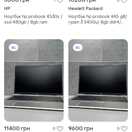
5000 грн
10200 грн
1
0
HP
Hewlett Packard
Ноутбук hp probook 4530s /
Ноутбук hp probook 445 g8/
ssd 480gb / 8gb ram
ryzen 3 5400u/ 8gb ddr4/
256gb m2/ 14" full hd/ ips/
гарантия
11400 грн
9600 грн
0
0