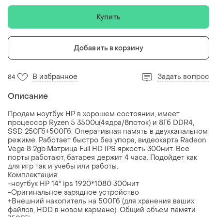
Купить
Добавить в корзину
В избранное
Задать вопрос
84
Описание
Продам ноутбук HP в хорошем состоянии, имеет
процессор Ryzen 5 3500u(4ядра/8поток) и 8Гб DDR4,
SSD 250Гб+500Гб. Оперативная память в двухканальном
режиме. Работает быстро без упора, видеокарта Radeon
Vega 8 2gb.Матрица Full HD IPS яркость 300нит. Все
порты работают, батарея держит 4 часа. Подойдет как
для игр так и учебы или работы.
Комплектация:
-ноутбук HP 14" ips 1920*1080 300нит
-Оригинальное зарядное устройство
+Внешний накопитель на 500Гб (для хранения ваших
файлов, HDD в новом кармане). Общий объем памяти