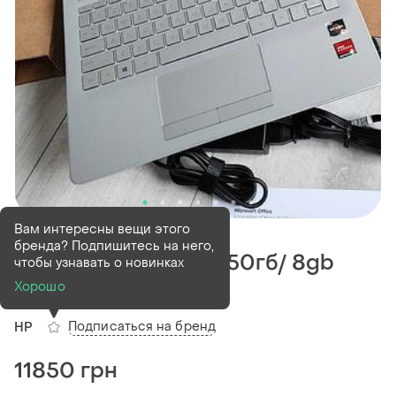
В наличии
1 шт
Вам интересны вещи этого
бренда? Подпишитесь на него,
Hp 14" на ryzen 5 и 750гб/ 8gb
чтобы узнавать о новинках
ddr4
Хорошо
Подписаться на бренд
HP
11850 грн