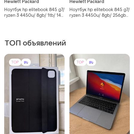
Hewlett Packard
Hewlett Packard
Ноутбук hp elitebook 845 g7/
Ноутбук hp elitebook 845 g7/
ryzen 3 4450u/ 8gb/ 1tb/ 14"
ryzen 3 4450u/ 8gb/ 256gb/
ips/ гарантия
14" ips/ гарантия
ТОП объявлений
TOP
TOP