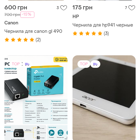
600 грн
175 грн
3
7
-15%
700 грн
HP
Canon
Чернила для hp941 черные
Чернила для canon gl 490
(3)
(2)
TOP
TOP