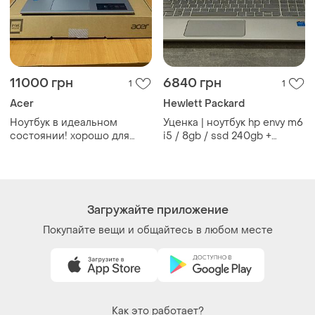
11000 грн
6840 грн
1
1
Acer
Hewlett Packard
Ноутбук в идеальном
Уценка | ноутбук hp envy m6
состоянии! хорошо для
i5 / 8gb / ssd 240gb +
учебы! с документами!
500gb hdd / full hd 15.6
дисплей — для работы,
учебы и развлечений
Загружайте приложение
Покупайте вещи и общайтесь в любом месте
Как это работает?