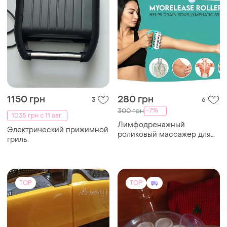
1150 грн
280 грн
3
6
-7%
300 грн
1035 грн с 11 авг.
Лимфодренажный
Электрический прижимной
роликовый массажер для
гриль.
тела и рук
TOP
TOP