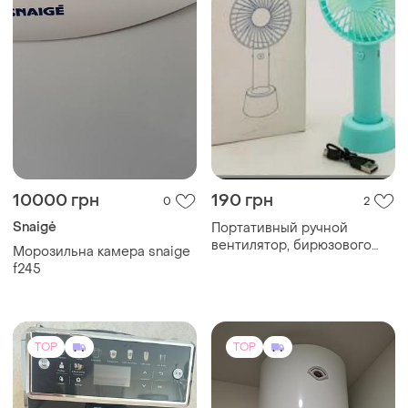
10000 грн
190 грн
0
2
Snaigė
Портативный ручной
вентилятор, бирюзового
Морозильна камера snaige
цвета.
f245
TOP
TOP