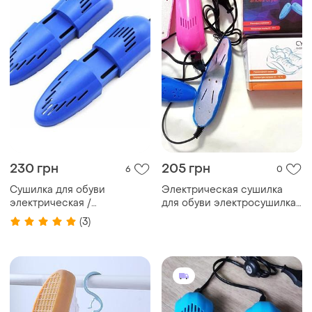
230 грн
205 грн
6
0
Сушилка для обуви
Электрическая сушилка
электрическая /
для обуви электросушилка
телескопическая сушилка /
обуви сушка для ботинок
(3)
электросушилка / сушка
для обуви размерная