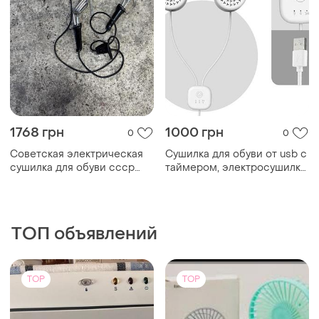
1768 грн
1000 грн
0
0
Советская электрическая
Сушилка для обуви от usb с
сушилка для обуви ссср
таймером, электросушилка
электросушилка обувная
для сушки обуви
портативная xv90
ТОП объявлений
TOP
TOP