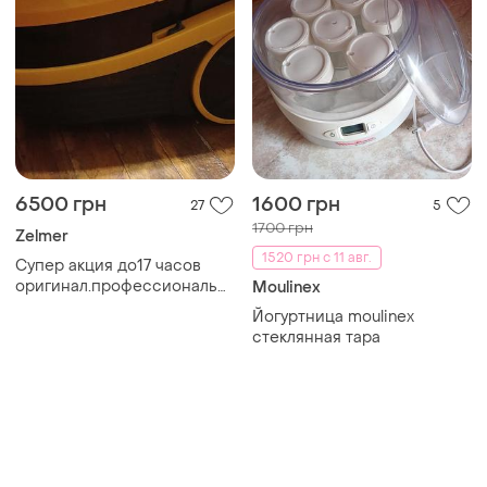
6500 грн
1600 грн
27
5
1700 грн
Zelmer
1520 грн с 11 авг.
Супер акция до17 часов
оригинал.профессиональный
Moulinex
моющий пылесос
Йогуртница moulinex
многотнасадок
стеклянная тара