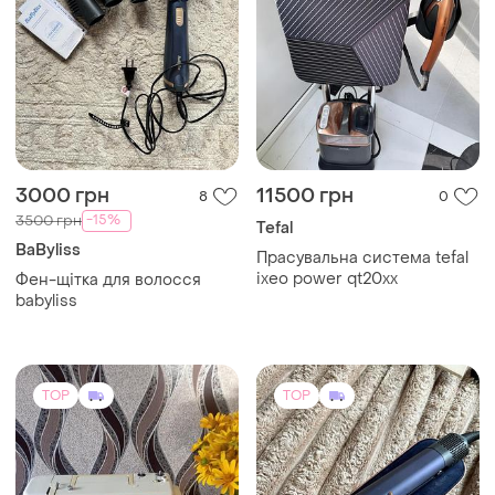
3000 грн
11500 грн
8
0
-15%
3500 грн
Tefal
BaByliss
Прасувальна система tefal
ixeo power qt20xx
Фен-щітка для волосся
babyliss
TOP
TOP