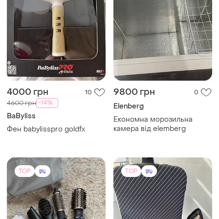
4000 грн
9800 грн
10
0
-14%
4600 грн
Elenberg
BaByliss
Економна морозильна
камера від elemberg
Фен babylisspro goldfx
TOP
TOP