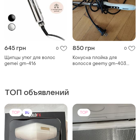
645 грн
850 грн
0
0
Щипцы утюг для волос
Конусна плойка для
gemei gm-416
волосся geemy gm-403.
нова.
ТОП объявлений
TOP
TOP