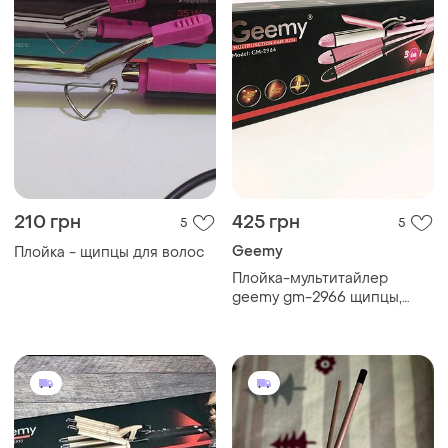
210 грн
425 грн
5
5
Geemy
Плойка - щипцы для волос
Плойка-мультитайлер
geemy gm-2966 щипцы,
выпрямитель, гофре, 3 в 1