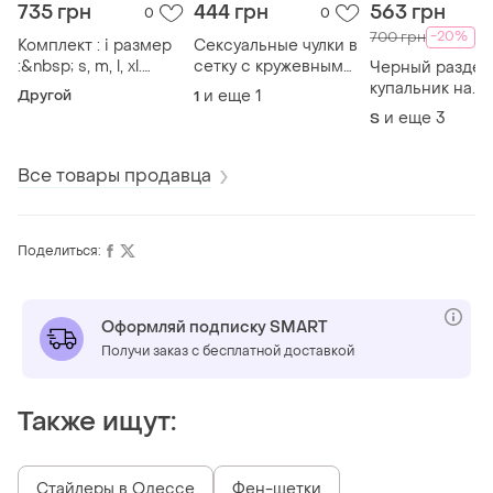
735 грн
444 грн
563 грн
0
0
-20%
700 грн
Комплект : i размер
Сексуальные чулки в
:&nbsp; s, m, l, xl.
сетку с кружевными
Черный раздел
сетчатый комплект
гартерами (размер
купальник на
Другой
и еще
1
1
белья с
1-3, универсальный)
завязках с чаш
и еще
3
S
брендированным
(s, m, l, xl)
принтом. трусики
регулируются,
Все товары продавца
бюстгальтер с
косточками. в
комплекте
Поделиться:
Оформляй подписку SMART
Получи заказ с бесплатной доставкой
Также ищут:
Стайлеры в Одессе
Фен-щетки