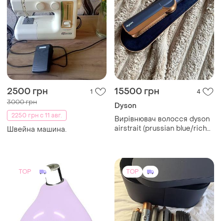
2500 грн
15500 грн
1
4
3000 грн
Dyson
2250 грн с 11 авг.
Вирівнювач волосся dyson
airstrait (prussian blue/rich
Швейна машина.
copper)
TOP
TOP