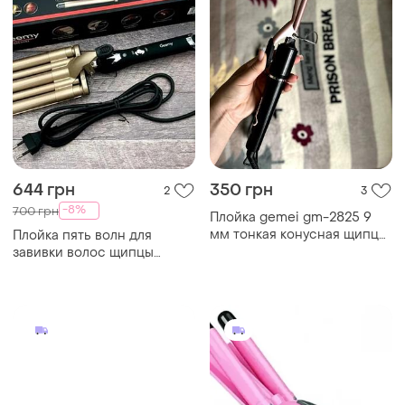
644 грн
350 грн
2
3
-8%
700 грн
Плойка gemei gm-2825 9
мм тонкая конусная щипцы
Плойка пять волн для
для завивки волос афро
завивки волос щипцы
локоны кудри волны
gemei gm-2933 ,щипцы для
стайлер
завивки волос акция