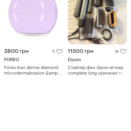
3800 грн
11500 грн
0
16
FOREO
Dyson
Foreo kiwi derma diamond
Стайлер фен dyson airwap
microdermabrasion &amp;
complete long оригинал +
pore vacuum device
подарунок насадка-фен