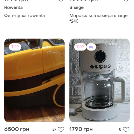
Rowenta
Snaigė
Фен-щітка rowenta
Морозильна камера snaige
f245
TOP
TOP
6500 грн
1790 грн
27
8