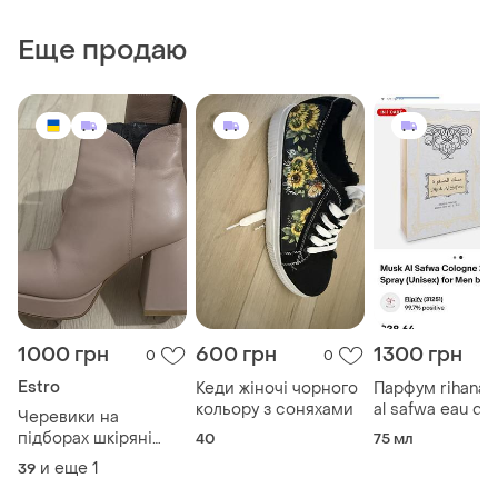
Еще продаю
1000 грн
600 грн
1300 грн
0
0
Estro
Кеди жіночі чорного
Парфум rihanah
кольору з соняхами
al safwa eau de
Черевики на
parfum 80 мл •
підборах шкіряні
40
75 мл
оригінал • чоло
estro
и еще
1
39
парфум/унісек