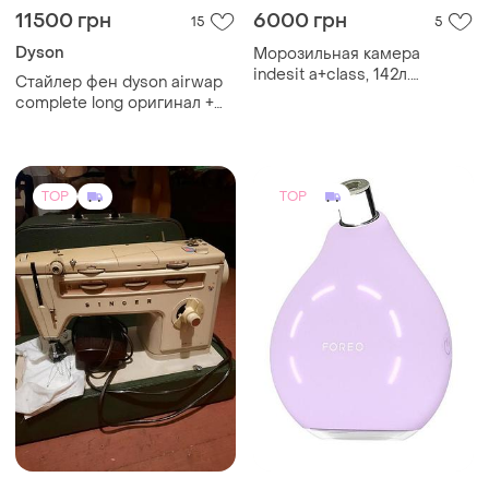
11500 грн
6000 грн
15
5
Dyson
Морозильная камера
indesit a+class, 142л.
Стайлер фен dyson airwap
состояние хорошее
complete long оригинал +
подарунок насадка-фен
TOP
TOP