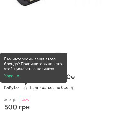
Вам интересны вещи этого
бренда? Подпишитесь на него,
В наличии
1 шт
чтобы узнавать о новинках
Плойка babyliss c260e
Хорошо
Подписаться на бренд
BaByliss
800
грн
-38%
500 грн