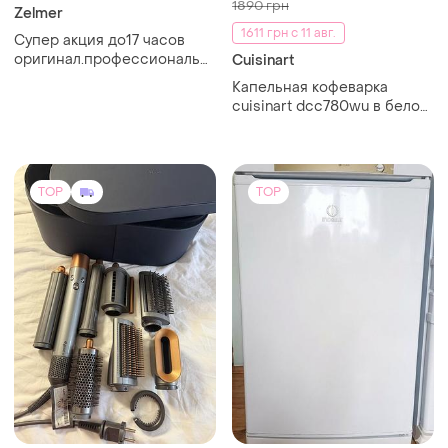
1890 грн
Zelmer
1611 грн с 11 авг.
Супер акция до17 часов
оригинал.профессиональный
Cuisinart
моющий пылесос
Капельная кофеварка
многотнасадок
cuisinart dcc780wu в белом
корпусе. бренд cuisinart -
это легендарное
американское качество и
надежность.
TOP
TOP