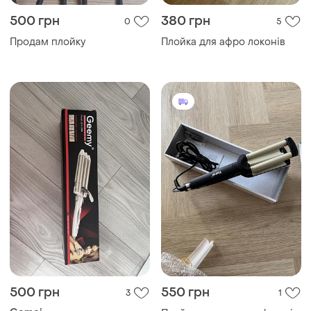
500 грн
380 грн
0
5
Продам плойку
Плойка для афро локонів
500 грн
550 грн
3
1