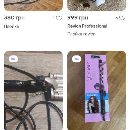
380 грн
999 грн
1
6
Revlon Professional
Плойка
Плойка revlon