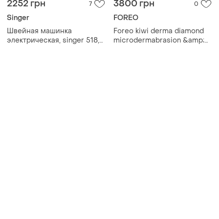
2252 грн
3800 грн
7
0
Singer
FOREO
Швейная машинка
Foreo kiwi derma diamond
электрическая, singer 518,
microdermabrasion &amp;
белого цвета,
pore vacuum device
используемое