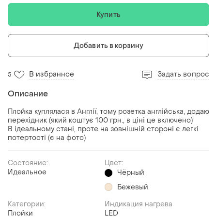
Купить
Добавить в корзину
В избранное
Задать вопрос
5
Описание
Плойка куплялася в Англії, тому розетка англійська, додаю
перехідник (який коштує 100 грн., в ціні це включено)
В ідеальному стані, проте на зовнішній стороні є легкі
потертості (є на фото)
Состояние:
Цвет:
Идеальное
Чёрный
Бежевый
Категории:
Индикация нагрева
Плойки
LED