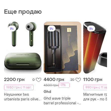
Еще продаю
2200 грн
4400 грн
1100 грн
0
20
-3%
4500 грн
1980 грн с 11 авг.
990 грн с 11 авг.
Ghd
Наушники tws
Магнитные гре
Ghd wave triple
urbanista paris olive
для рук - по 5
barrel professional -
green
mah
тройная плойка