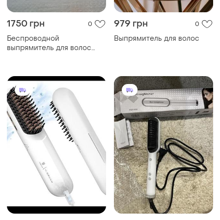
1750 грн
979 грн
0
0
Беспроводной
Выпрямитель для волос
выпрямитель для волос
sunmay voga mini cordless
pencil flat iron