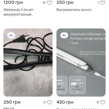
1200 грн
250 грн
16
1
Webeauty h.brush
Выпрямитель волос
аккумуляторный
выпрямитель (щетка) для
волос
250 грн
450 грн
0
8