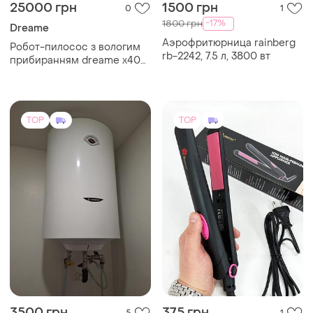
25000 грн
1500 грн
0
1
-17%
1800 грн
Dreame
Аэрофритюрница rainberg
Робот-пилосос з вологим
rb-2242, 7.5 л, 3800 вт
прибиранням dreame x40
ultra complete white
TOP
TOP
3500 грн
375 грн
5
1