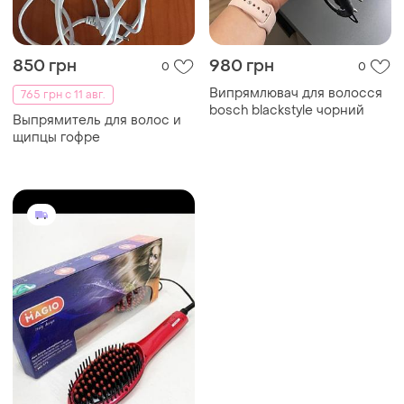
850 грн
980 грн
0
0
Випрямлювач для волосся
765 грн с 11 авг.
bosch blackstyle чорний
Выпрямитель для волос и
щипцы гофре