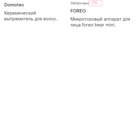
-2%
7800 грн
Domotec
FOREO
Керамический
выпрямитель для волос
Микротоковый аппарат для
гофре 2в1 для укладки
лица foreo bear mini
волос
оригинал