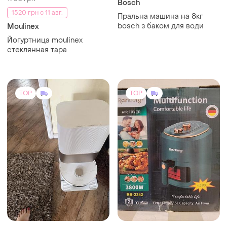
Bosch
1520 грн с 11 авг.
Пральна машина на 8кг
bosch з баком для води
Moulinex
Йогуртница moulinex
стеклянная тара
TOP
TOP