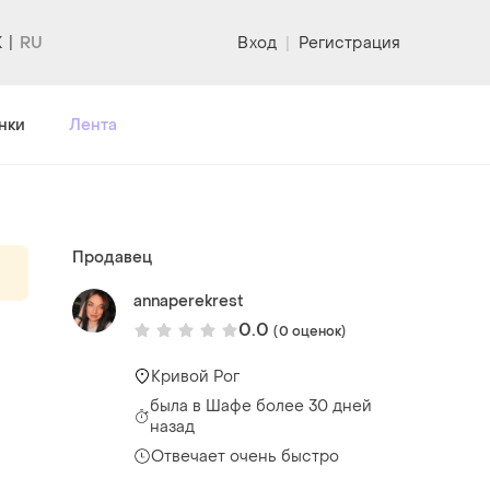
K
Вход
|
Регистрация
нки
Лента
Продавец
annaperekrest
0.0
(0 оценок)
Кривой Рог
была
в Шафе более 30 дней
назад
Отвечает очень быстро