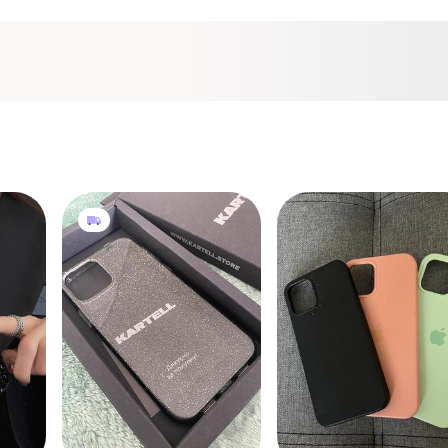
300 грн
100 грн
0
3
1
Apple
Чехлы на айфон 12 и
12промакс 12 о макс
Чехол на айфон 12