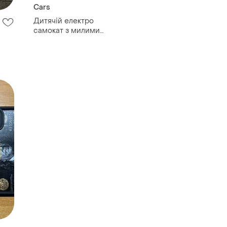
Cars
Дитячій електро
самокат з милими
бульбашками!!! для
хлопчика! стан
ідеальний!