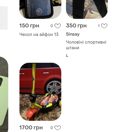
150 грн
350 грн
0
1
Sinsay
Чехол на айфон 13
Чоловічі спортивні
штани
L
1700 грн
0