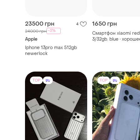
Apple
3/32gb. blue • хороше
состояние
Iphone 13pro max 512gb
newerlock
TOP
TOP
585 грн
57800 грн
18
Apple
Apple