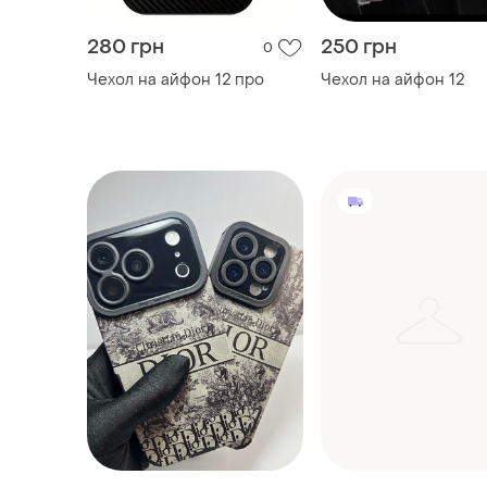
199 грн
300 грн
20
-10%
219 грн
Чохли на 12 айфон
Чехол для айфона чехол на
iphone чехлы на айфон
(1)