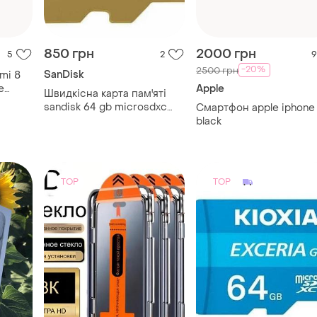
е
Apple
Швидкісна карта пам'яті
sandisk 64 gb microsdxc
Смартфон apple iphone
uhs-i u3 a2 sandisk extreme
black
TOP
TOP
60 грн
500 грн
2
6
2
-54%
130 грн
Kioxia