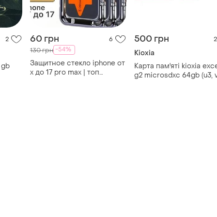
Защитное стекло iphone от
 gb
Карта пам'яті kioxia exc
x до 17 pro max | топ
g2 microsdxc 64gb (u3, 
премиум 9h
оригінал