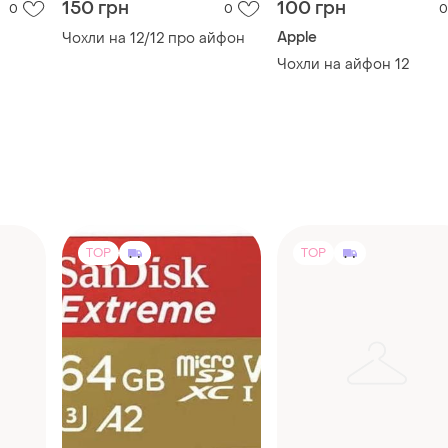
TOP
TOP
850 грн
2000 грн
5
2
9
-20%
2500 грн
SanDisk
mi 8