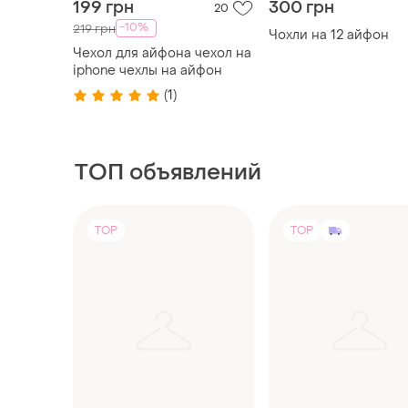
ТОП объявлений
TOP
TOP
23500 грн
1650 грн
4
-3%
24000 грн
Смартфон xiaomi red