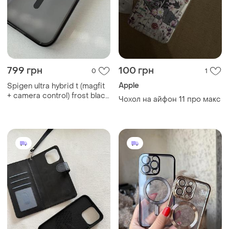
250 грн
200 грн
0
0
Шкіряний чохол з
Чохли iphone 13 pro
кардхолдером на iphone 15
pro max