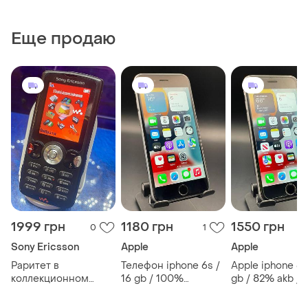
Еще продаю
1999 грн
1180 грн
1550 грн
0
1
Sony Ericsson
Apple
Apple
Раритет в
Телефон iphone 6s /
Apple iphone 6s
коллекционном
16 gb / 100%
gb / 82% akb /
состоянии! продаю
батарея / neverlock!
neverlock!
sony ericsson w810i