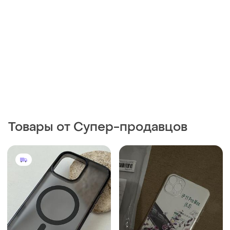
799 грн
100 грн
0
1
Apple
Spigen ultra hybrid t (magfit
+ camera control) frost black
Чохол на айфон 11 про макс
для iphone 16 pro max