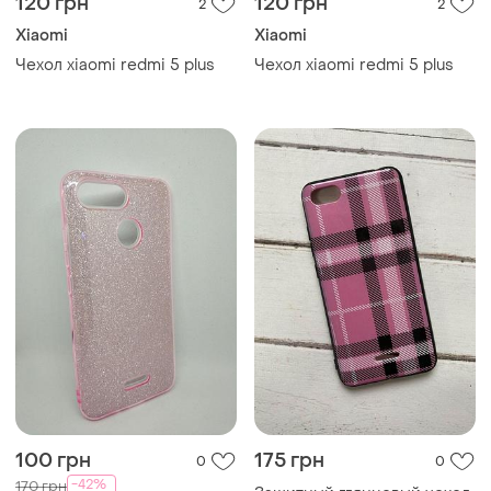
100 грн
175 грн
0
0
-42%
170 грн
Защитный глянцевый чехол
Xiaomi
с рисунком для xiaomi
redmi 6a клетка
Чехол с блестками для
xiaomi redmi 6 силикон
розовый
ТОП объявлений
TOP
TOP