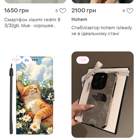
220 грн
199 грн
0
80
-9%
240 грн
The North Face
Магнитный чехол-книжка с
Чохол the north face phone
подставкой для redmi 7а
айфон tnf
(3)
TOP
TOP