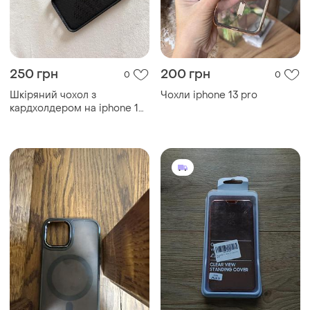
99 грн
200 грн
0
0
Чехол книжка на samsung
89 грн с 11 авг.
galaxy a41 a415 чохол
Чохол на iphone 13 про в
книжка самсунг а41
ідеальному стані