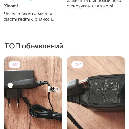
90 грн
90 грн
2
0
-10%
-10%
100 грн
100 грн
Nokia ac-4e зарядка новая
Nokia ac-6e micro usb
тонкая
зарядка новая 1шт
TOP
TOP