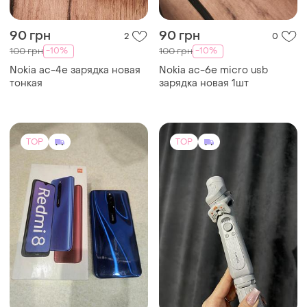
1650 грн
2100 грн
5
6
Hohem
Смартфон xiaomi redmi 8
3/32gb. blue • хорошее
Стабілізатор hohem isteady
состояние
xe в ідеальному стані
TOP
TOP