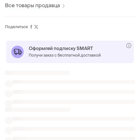
walkman
Все товары продавца
Поделиться:
Оформляй подписку SMART
Получи заказ с бесплатной доставкой
Также ищут:
Защитные пленки и стекло в Чернигове
Комплектующие для сетевых работ в Чернигове
Военные вещи
Телефон xiaomi redmi 6a
Чехол galaxy m51 синий