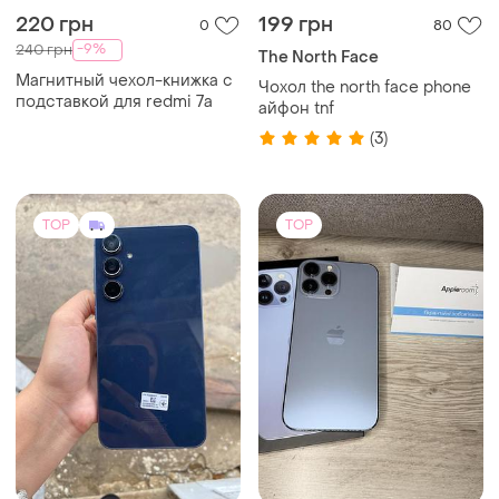
10000 грн
23000 грн
3
7
-10%
-3%
11000 грн
23500 грн
Samsung
Apple
Samsung galaxy a55 256gb
Iphone 13pro max 512gb
идеальное состояние, +
newerlock
коробка