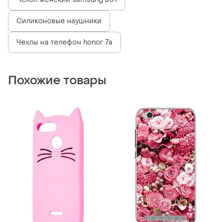
165 грн
80 грн
0
7
Чехол для xiaomi redmi 6/6a
Чехол для телефона xiaomi
кот розовый 3d
redmi 4 а, чехол накладка
на xiaomi redmi 4 а