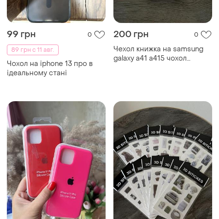
175 грн
150 грн
0
0
Чохли iphone 11 pro
Стильні 3d стікери наліпки
афірмації на телефон/
ноутбук/планшет
Загружайте приложение
Покупайте вещи и общайтесь в любом месте
Как это работает?