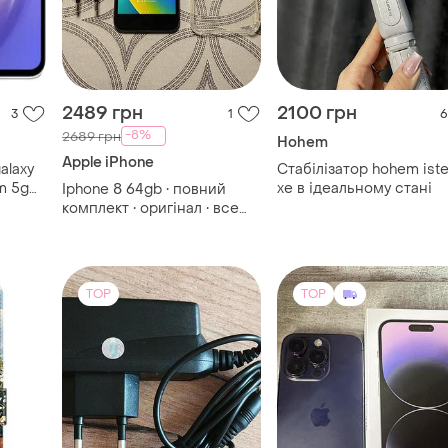
2489 грн
2100 грн
3
1
6
-8%
2689 грн
Hohem
Apple iPhone
alaxy
Стабілізатор hohem ist
m 5g
xe в ідеальному стані
Iphone 8 64gb • повний
мач
комплект • оригінал • все
працює
TOP
TOP