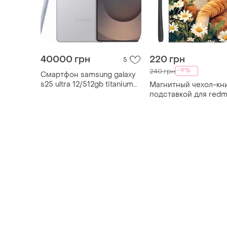
40000 грн
220 грн
5
-9%
240 грн
Смартфон samsung galaxy
s25 ultra 12/512gb titanium
Магнитный чехол-кн
whitesilver
подставкой для redm