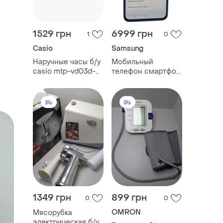
1529 грн
6999 грн
1
0
Casio
Samsung
Наручные часы б/у
Мобильный
casio mtp-vd03d-
телефон смартфон
3a1
б/у samsung galaxy
a36 5g 6/128gb
(sm-a366b/ds)
1349 грн
899 грн
0
0
OMRON
Мясорубка
электрическая б/у