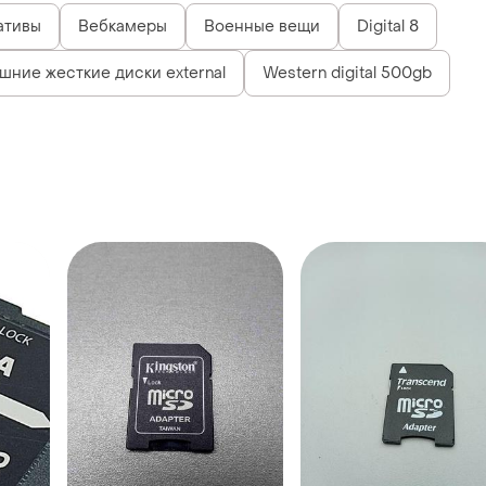
ативы
Вебкамеры
Военные вещи
Digital 8
шние жесткие диски external
Western digital 500gb