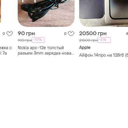
90 грн
20500 грн
0
0
4
-10%
-5%
100 грн
21500 грн
Apple
ижка с
Nokia apc-12e толстый
i 7а
разъем 3mm зарядка новая
Айфон 14про на 128гб (б
за 1шт