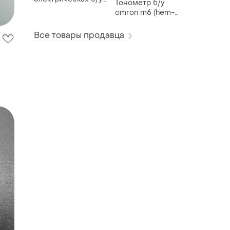
Тонометр б/у
edler edmg-1008
omron m6 (hem-
7001-e)
Все товары продавца