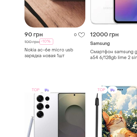
90 грн
12000 грн
0
-10%
100 грн
Samsung
Nokia ac-6e micro usb
Смартфон samsung g
зарядка новая 1шт
a54 6/128gb lime 2 si
6.4 120 гц nfc 5000 
TOP
TOP