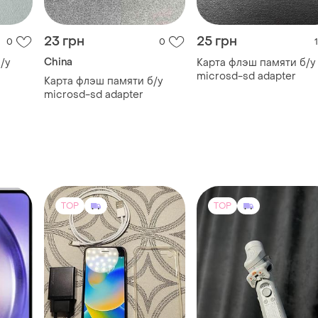
23 грн
25 грн
0
0
1
China
/у
Карта флэш памяти б/у
microsd-sd adapter
Карта флэш памяти б/у
microsd-sd adapter
TOP
TOP