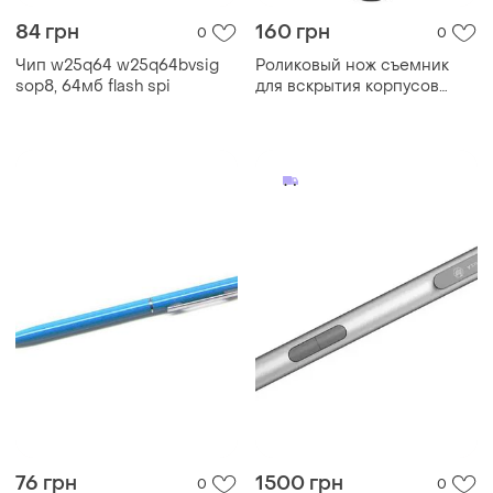
84 грн
160 грн
0
0
Чип w25q64 w25q64bvsig
Роликовый нож съемник
sop8, 64мб flash spi
для вскрытия корпусов
разборки электроники
76 грн
1500 грн
0
0