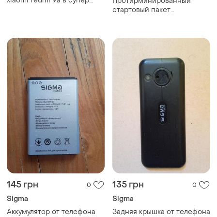
xiaomi redmi 9a в супер
Протирминированный
состоянии
стартовый пакет
функционировался до 2025
года не открыт
запечатанный
145 грн
135 грн
0
0
Sigma
Sigma
Аккумулятор от телефона
Задняя крышка от телефона