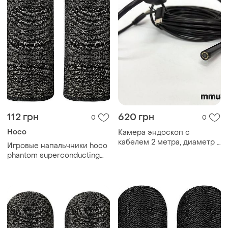
112 грн
620 грн
0
0
Hoco
Камера эндоскоп с
кабелем 2 метра, диаметр 7
Игровые напальчники hoco
мм, usb/micro usb с
phantom superconducting
подсветкой, usb эндоскоп
fiber mobile game finger
для android
cots (fiber) gm4 black