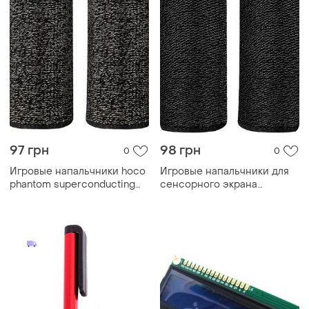
97 грн
98 грн
0
0
Игровые напальчники hoco
Игровые напальчники для
phantom superconducting
сенсорного экрана
fiber mobile game finger
borofone bg1 черные
cots (fiber) gm4 black