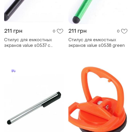
211 грн
211 грн
0
0
Стилус для емкостных
Стилус для емкостных
экранов value s0537 с
экранов value s0538 green
автоматической ручкой