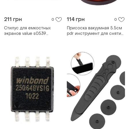
211 грн
114 грн
0
0
Стилус для емкостных
Присоска вакуумная 5.5см
экранов value s0539
pdr инструмент для снятия
резиновый наконечник
дисплея тачскрина крышки
silver