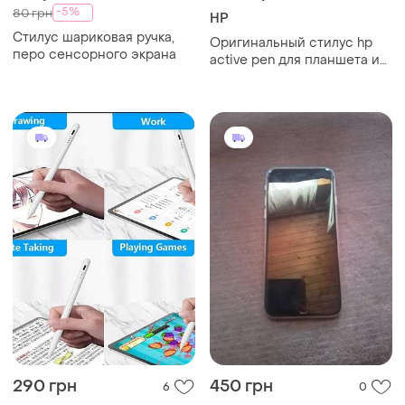
-5%
80 грн
HP
Стилус шариковая ручка,
Оригинальный стилус hp
перо сенсорного экрана
active pen для планшета и
ноутбука hp, hp pro x2 |
новый
290 грн
450 грн
6
0