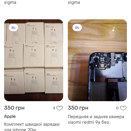
sigma
sigma
350 грн
350 грн
3
0
Apple
Передняя и задняя камера
xiaomi redmi 9a без
Комплект швидкої зарядки
материнскоъят платы всего
для iphone 20w