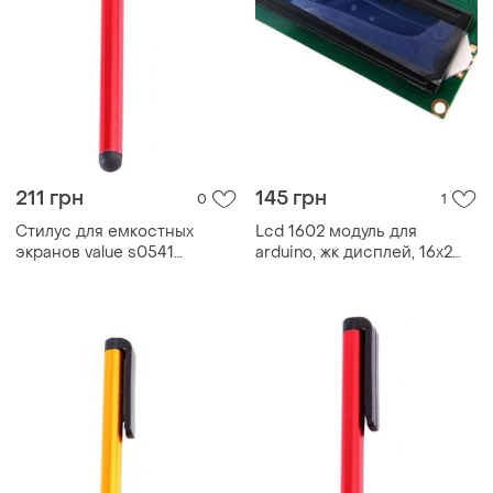
211 грн
145 грн
0
1
Стилус для емкостных
Lcd 1602 модуль для
экранов value s0541
arduino, жк дисплей, 16х2
резиновый наконечник red
blue