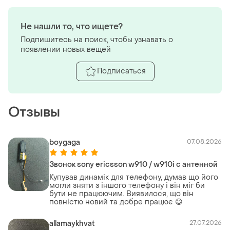
Не нашли то, что ищете?
Подпишитесь на поиск, чтобы узнавать о
появлении новых вещей
Подписаться
Отзывы
boygaga
07.08.2026
Звонок sony ericsson w910 / w910i с антенной
Купував динамік для телефону, думав що його
могли зняти з іншого телефону і він міг би
бути не працюючим. Виявилося, що він
повністю новий та добре працює 😃
allamaykhvat
27.07.2026