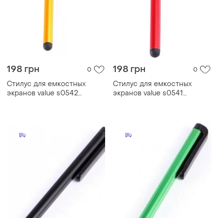
198 грн
198 грн
0
0
Стилус для емкостных
Стилус для емкостных
экранов value s0542
экранов value s0541
резиновый наконечник
резиновый наконечник red
yellow