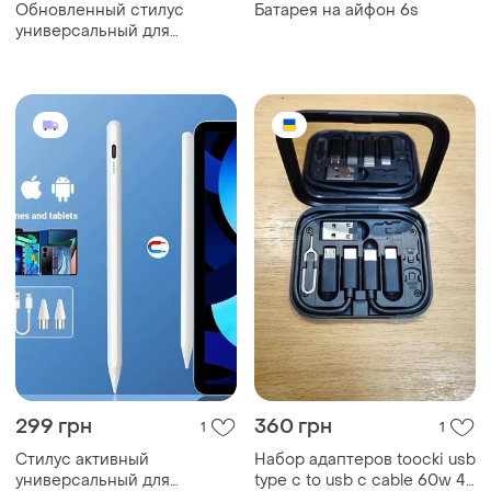
Обновленный стилус
Батарея на айфон 6s
универсальный для
планшета и телефона
ios/android/windows
299 грн
360 грн
1
1
Стилус активный
Набор адаптеров toocki usb
универсальный для
type c to usb c cable 60w 4