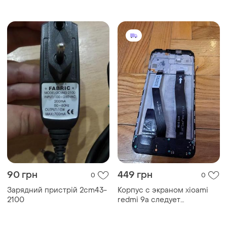
м.
90 грн
449 грн
0
0
Зарядний пристрій 2cm43-
Корпус с экраном xioami
2100
redmi 9a следует
проверить или работает
дисплей подкинуть