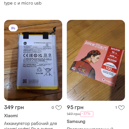
type c и micro usb
349 грн
95 грн
0
1
-37%
149 грн
Xiaomi
Samsung
Аккамулятор рабочий для