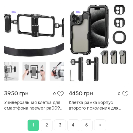
3950 грн
4450 грн
0
0
Универсальная клетка для
Клетка рамка корпус
смартфона neewer pa009s
второго поколения для
с боковыми ручками
смартфона neewer pa043
для iphone 15 pro комплект
с 2 ручками pa026
1
2
3
4
5
>