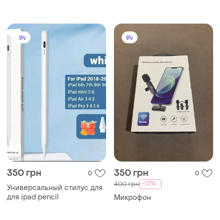
планшета и телефона
in 1
ios/android/windows
350 грн
350 грн
0
0
-13%
400 грн
Универсальный стилус для
для ipad pencil
Микрофон