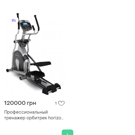
серебристый iconsole+
120000 грн
1
Профессиональный
тренажер орбитрек horizon
fitness endurance 5 i