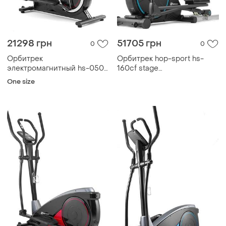
21298 грн
51705 грн
0
0
Орбитрек
Орбитрек hop-sport hs-
электромагнитный hs-050c
160cf stage
frost черно-серебристый
электромагнитный
One size