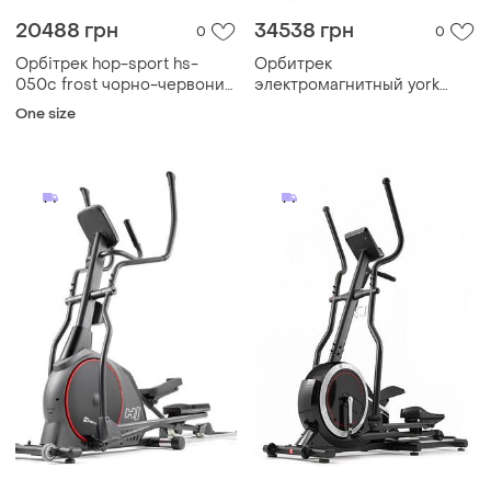
20488 грн
34538 грн
0
0
Орбітрек hop-sport hs-
Орбитрек
050c frost чорно-червоний
электромагнитный york
2020 лучшая цена с
fitness x510
One size
быстрой доставкой по
украине