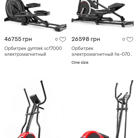
46755 грн
26598 грн
0
0
Орбитрек gymtek xcf7000
Орбитрек
электромагнитный
электромагнитный hs-070c
buzz серебристый
One size