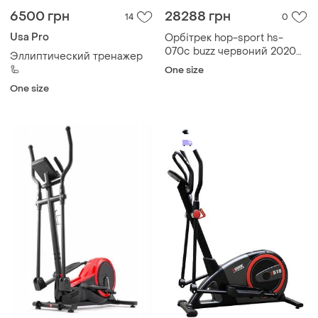
6500 грн
28288 грн
14
0
Usa Pro
Орбітрек hop-sport hs-
070c buzz червоний 2020
Эллиптический тренажер
лучшая цена с быстрой
🦾
One size
доставкой по украине
One size