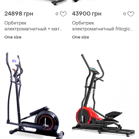
24898 грн
43900 грн
0
0
Орбитрек
Орбитрек
электромагнитный + мат
электромагнитный fitlogic
hs-060c blaze iconsole+
et-742f2 шаг 51 см для дома
One size
One size
черно-серебристый
и спортзала с нагрузкой до
150 кг лучшая цена с