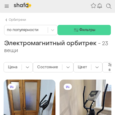
Орбитреки
по популярности
Фильтры
Электромагнитный орбитрек
-
23
вещи
Зр
Цена
Состояние
Цвет
в У