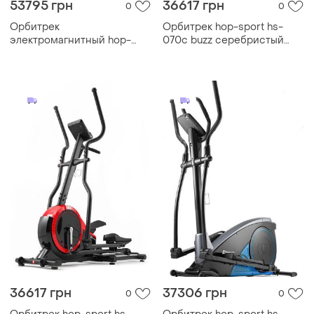
53795 грн
36617 грн
0
0
Орбитрек
Орбитрек hop-sport hs-
электромагнитный hop-
070c buzz серебристый
sport hs-095cf prizm серый
2020
36617 грн
37306 грн
0
0