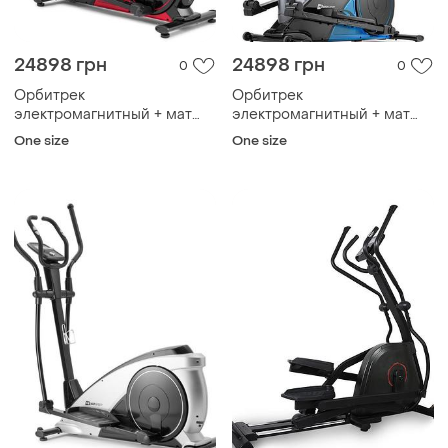
24898 грн
24898 грн
0
0
Орбитрек
Орбитрек
электромагнитный + мат
электромагнитный + мат
hs-060c blaze iconsole+
hs-060c blaze iconsole+
One size
One size
красный
синий