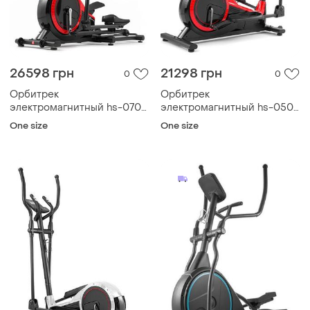
26598 грн
21298 грн
0
0
Орбитрек
Орбитрек
электромагнитный hs-070c
электромагнитный hs-050c
buzz красный
frost черно-красный
One size
One size