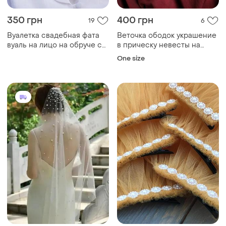
350 грн
400 грн
19
6
Вуалетка свадебная фата
Веточка ободок украшение
вуаль на лицо на обруче с
в прическу невесты на
жемчугом с бусинами
свадьбу
One size