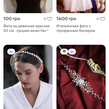
100 грн
1600 грн
5
0
Фата на девичник красная
Итальянская фата с
50 см . лучшее качество !
прозрачным бисером
ручной работы