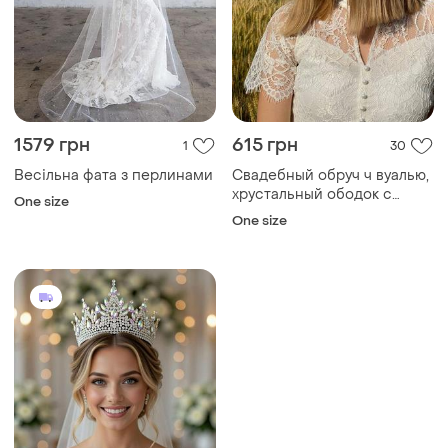
1579 грн
615 грн
1
30
Весільна фата з перлинами
Свадебный обруч ч вуалью,
хрустальный ободок с
One size
вуалью белого цвета ksenija
One size
vitali