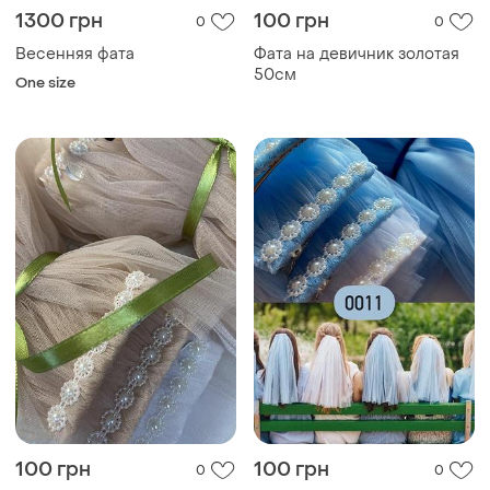
1300 грн
100 грн
0
0
Весенняя фата
Фата на девичник золотая
50см
One size
100 грн
100 грн
0
0