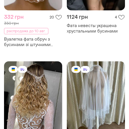
332 грн
1124 грн
20
4
350 грн
Фата невесты украшена
хрустальными бусинами
распродажа до 10 авг.
Вуалетка фата обруч з
бусинами зі штучними
перлинами