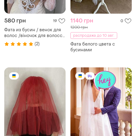
580 грн
1140 грн
19
0
1200 грн
Фата из бусин / венок для
волос /віночок для волосся
распродажа до 10 авг.
/весільний віночок
(2)
Фата белого цвета с
бусинами