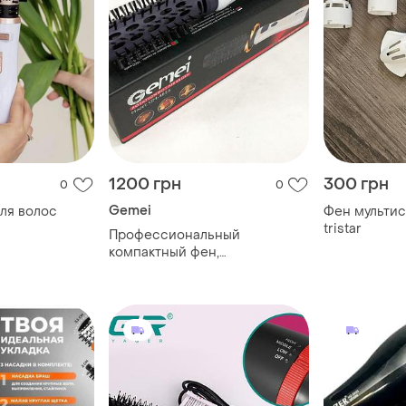
1200 грн
300 грн
0
0
Gemei
ля волос
Фен мультис
tristar
Профессиональный
компактный фен,
современный фен для волос
бытовой для волос mv-36