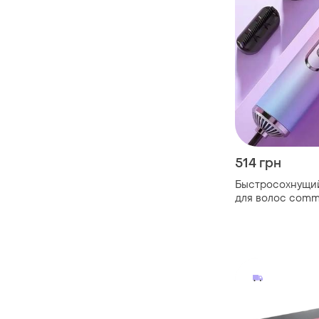
514 грн
Быстросохнущи
для волос comm
quality m4 с нас
портативный ф