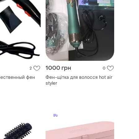
1000 грн
2
0
чественный фен
Фен-щітка для волосся hot air
styler