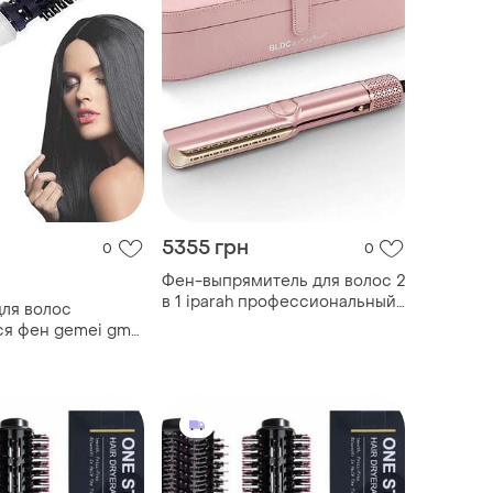
5355 грн
0
0
Фен-выпрямитель для волос 2
в 1 iparah профессиональный
ля волос
стайлер для укладки и
я фен gemei gm-
выравнивания волос, утюжок-
 насадкой
фен iparah
ращающаяся щетка