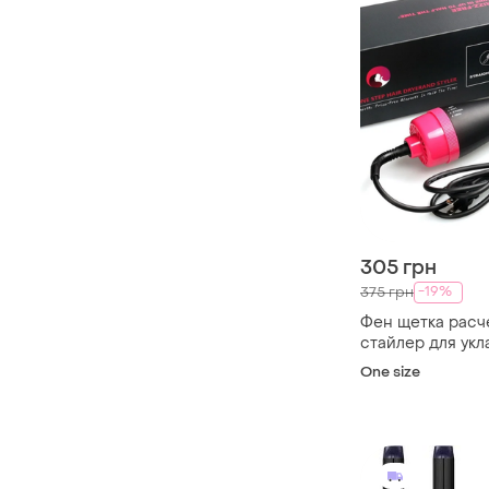
305 грн
-19%
375 грн
Фен щетка расче
стайлер для укл
one step
One size