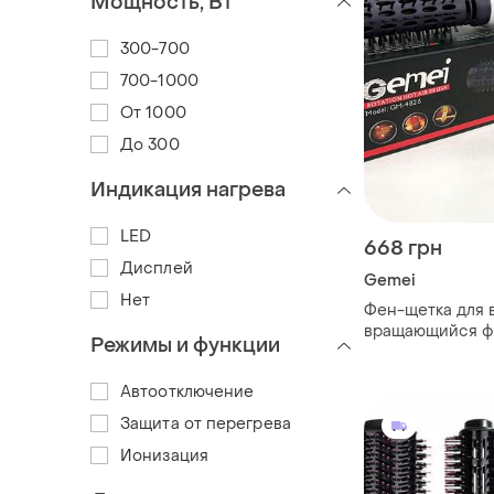
Мощность, Вт
300-700
700-1000
От 1000
До 300
Индикация нагрева
LED
668 грн
Дисплей
Gemei
Нет
Фен-щетка для 
вращающийся ф
Режимы и функции
4826, фен с нас
брашинг, враща
Автоотключение
для волос
Защита от перегрева
Ионизация