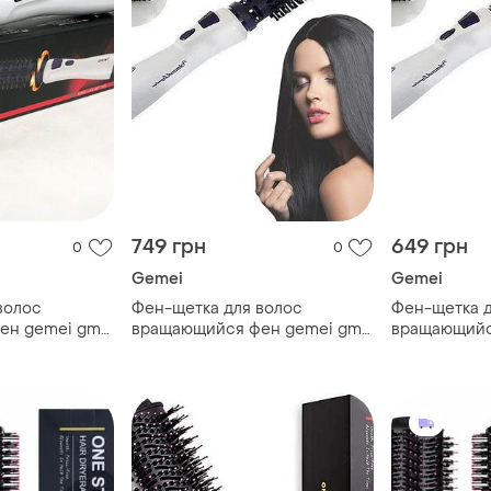
749 грн
649 грн
0
0
Gemei
Gemei
волос
Фен-щетка для волос
Фен-щетка д
ен gemei gm-
вращающийся фен gemei gm-
вращающийс
адкой
4826, фен с насадкой
4826, фен с
ющаяся щетка
брашинг, вращающаяся щетка
брашинг, в
для волос
для волос