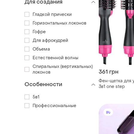
Для создания
Гладкой прически
Горизонтальных локонов
Гофре
Для афрокудрей
Объема
Естественной волны
Спиральных (вертикальных)
361 грн
локонов
Фен-щетка для 
Особенности
3в1 one step
5в1
Профессиональные