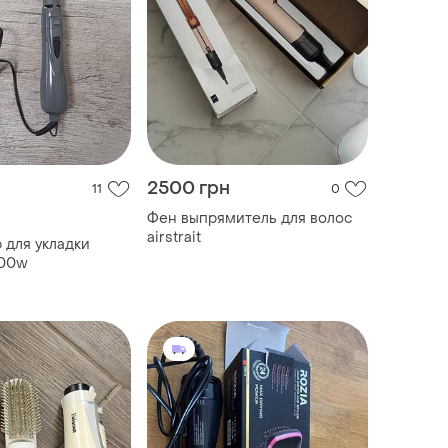
2500 грн
11
0
Фен выпрямитель для волос
airstrait
 для укладки
600w