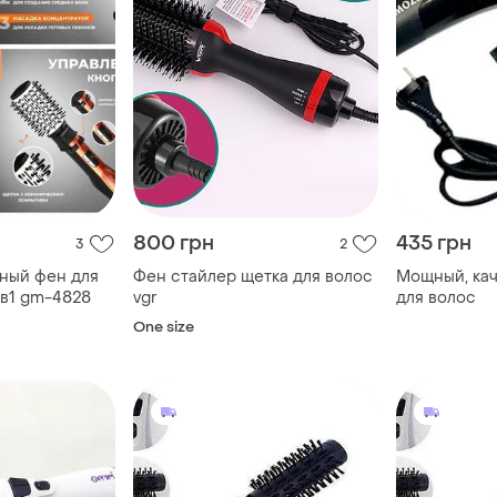
800 грн
435 грн
3
2
ный фен для
Фен стайлер щетка для волос
Мощный, ка
3в1 gm-4828
vgr
для волос
One size