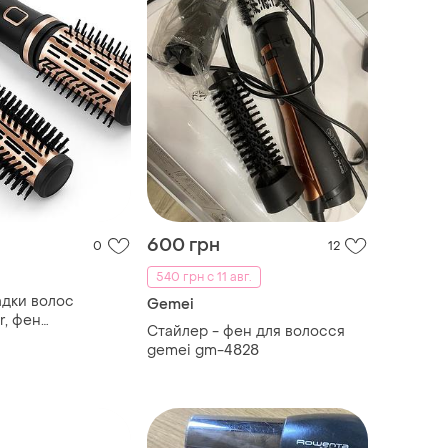
600 грн
0
12
540 грн с 11 авг.
адки волос
Gemei
r, фен
Стайлер - фен для волосся
альный
gemei gm-4828
ля волос
 сушки qo-77