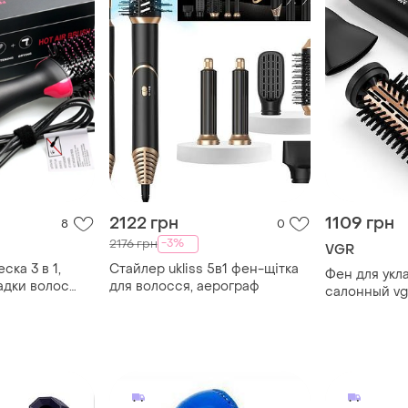
2122 грн
1109 грн
8
0
-3%
2176 грн
VGR
ска 3 в 1,
Стайлер ukliss 5в1 фен-щітка
Фен для укл
адки волос
для волосся, аерограф
салонный vg
профессион
домашний д
портативный