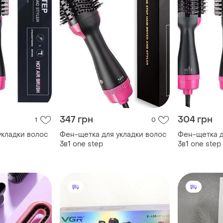
347 грн
304 грн
1
0
укладки волос
Фен-щетка для укладки волос
Фен-щетка д
3в1 one step
3в1 one step