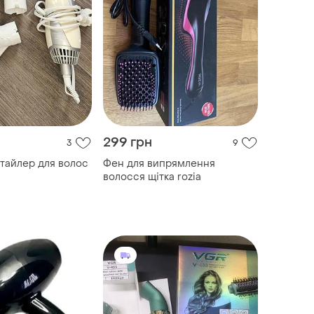
299 грн
3
9
тайлер для волос
Фен для випрямлення
волосся щітка rozia