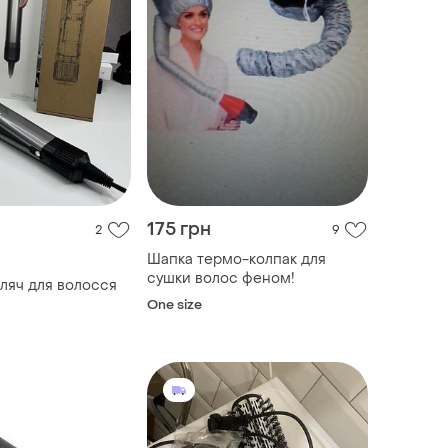
175 грн
2
9
Шапка термо-колпак для
сушки волос феном!
ляч для волосся
One size