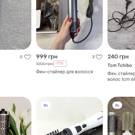
999 грн
240 грн
0
3
-17%
1200 грн
Tcm Tchibo
Фен-стайлер для волосся
Фен стайлер
волос tcm 