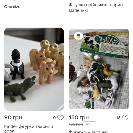
Фігурки свійських тварин
One size
маленькі
90 грн
150 грн
0
16
-4%
155 грн
Kinder фігурки тварини
2025
Фигурки животных