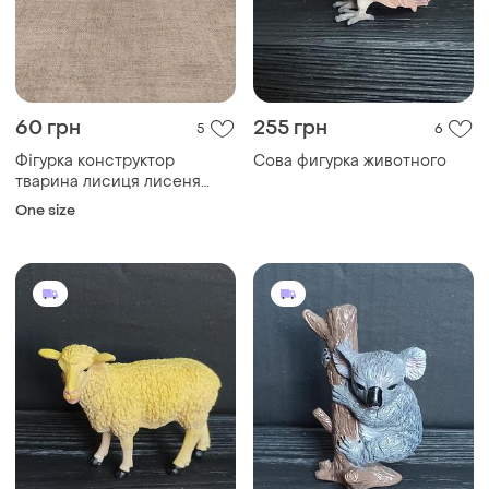
60 грн
255 грн
5
6
Фігурка конструктор
Сова фигурка животного
тварина лисиця лисеня
лего
One size