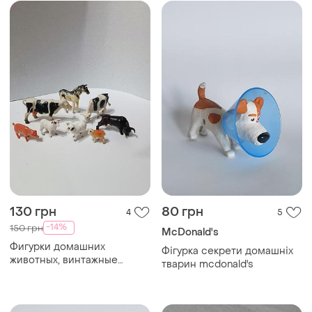
130 грн
80 грн
4
5
-14%
150 грн
McDonald's
Фигурки домашних
Фігурка секрети домашніх
животных, винтажные
тварин mcdonald's
животные