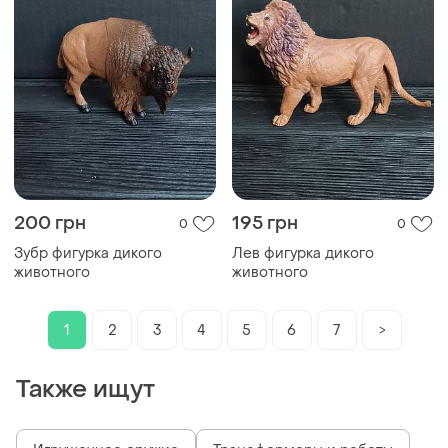
200 грн
195 грн
0
0
Зубр фигурка дикого
Лев фигурка дикого
животного
животного
1
2
3
4
5
6
7
>
Также ищут