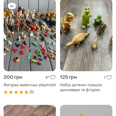
200 грн
125 грн
47
1
Фигурки животных playmobil
Набір дитячих іграшок:
динозаври та фігурки
(5)
тварин