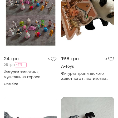
24 грн
198 грн
3
0
-4%
25 грн
A-Toys
Фигурки животных,
Фигурка тропического
мультяшных героев
животного пластиковая
hy595_panda
One size