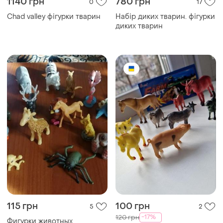
1140 грн
780 грн
0
17
Chad valley фігурки тварин
Набір диких тварин. фігурки
диких тварин
115 грн
100 грн
5
2
-17%
120 грн
Фигурки животных