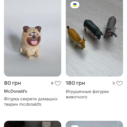
80 грн
180 грн
8
0
McDonald's
Игрушечные фигурки
животного
Фігурка секрети домашніх
тварин mcdonald's