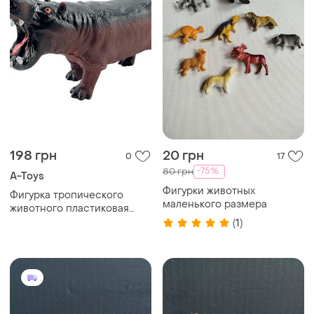
198 грн
20 грн
0
17
-75%
80 грн
A-Toys
Фигурки животных
Фигурка тропического
маленького размера
животного пластиковая
hy595_behemoth
(1)