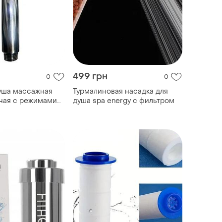
499 грн
0
0
уша массажная
Турмалиновая насадка для
ная с режимами
душа spa energy с фильтром
номией воды