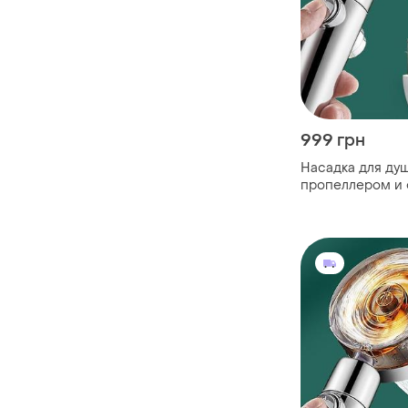
999 грн
Насадка для ду
пропеллером и 
держатель, шланг
воронка для душ