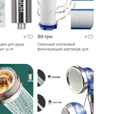
30 грн
0
4
дка для душа
Сменный хлопковый
swr-p-m
фильтрующий картридж для
душа, для очистки воды,
удаления хлора и фторида