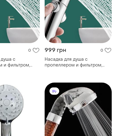
999 грн
0
0
 душа с
Насадка для душа с
 и фильтром,
пропеллером и фильтром,
ланг (1,5м).
держатель, шланг (1,5м).
 душа поворотная.
воронка для душа поворотная.