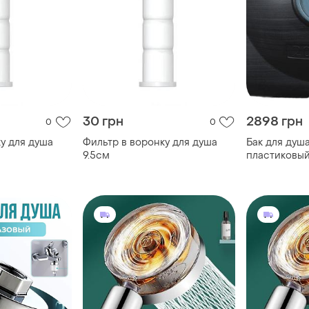
30 грн
2898 грн
0
0
у для душа
Фильтр в воронку для душа
Бак для душ
9.5см
пластиковый
бак для вод