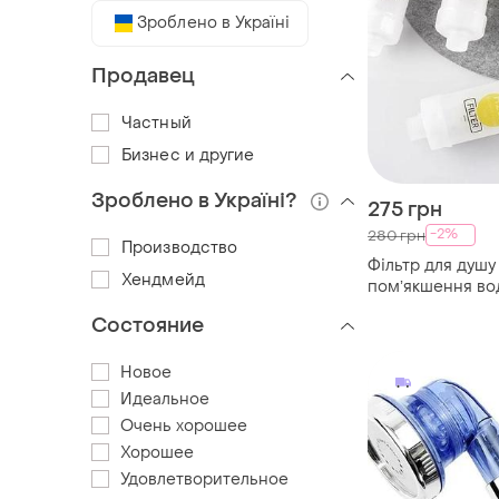
Зроблено в Україні
Продавец
Частный
Бизнес и другие
Зроблено в Україні?
275 грн
-2%
280 грн
Производство
Фільтр для душу
Хендмейд
помʼякшення во
для душу
Состояние
Новое
Идеальное
Очень хорошее
Хорошее
Удовлетворительное