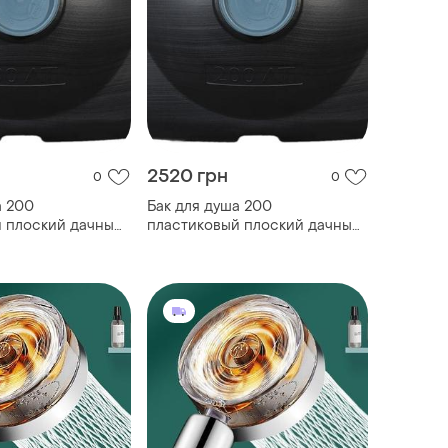
2520 грн
0
0
а 200
Бак для душа 200
 плоский дачный
пластиковый плоский дачный
ы летний душ
бак для воды летний душ