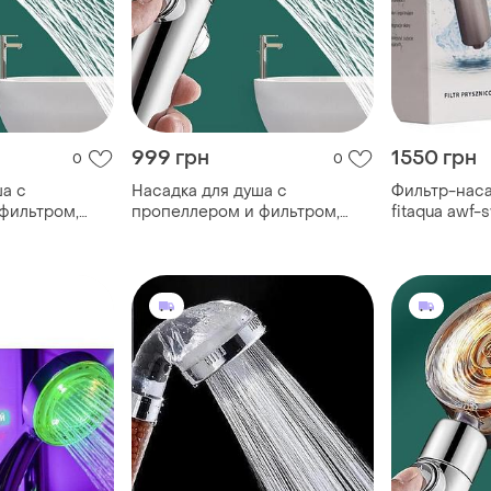
999 грн
1550 грн
0
0
ша с
Насадка для душа с
Фильтр-наса
фильтром,
пропеллером и фильтром,
fitaqua awf-
 (1,5м).
держатель, шланг (1,5м).
а поворотная.
воронка для душа поворотная.
ая воронка
водосберегающая воронка