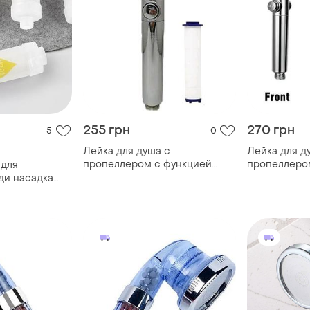
255 грн
270 грн
5
0
Лейка для душа c
Лейка для д
пропеллером с функцией
пропеллеро
 для
остановки воды с фильтром
функцией ос
ди насадка
фильтром