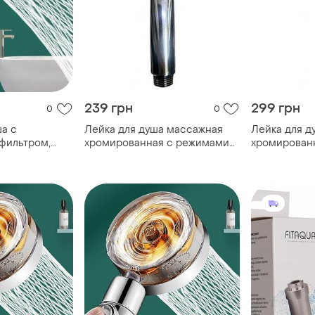
239 грн
299 грн
0
0
ша с
Лейка для душа массажная
Лейка для д
фильтром,
хромированная с режимами
хромирован
 (1,5м).
струи и экономией воды
струи и эко
а поворотная.