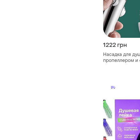
1222 грн
Насадка для ду
пропеллером и 
держатель, шланг
воронка для душ
водосберегающ