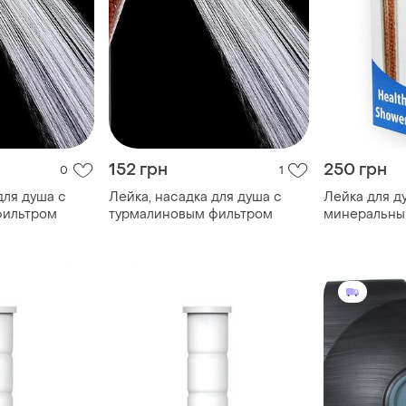
152 грн
250 грн
0
1
для душа с
Лейка, насадка для душа с
Лейка для д
фильтром
турмалиновым фильтром
минеральны
(разборная)