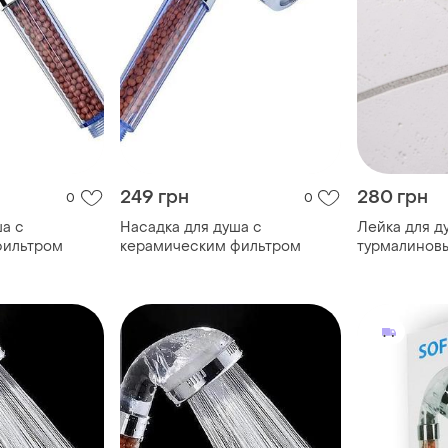
249 грн
280 грн
0
0
ша с
Насадка для душа с
Лейка для д
фильтром
керамическим фильтром
турмалиновы
режима под
универсаль