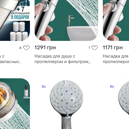
1291 грн
1171 грн
6
1
а с
Насадка для душа с
Насадка для
 запасных
пропеллером и фильтром,
пропеллером
держатель, шланг (1,5м).
держатель, ш
воронка для душа поворотная.
воронка для