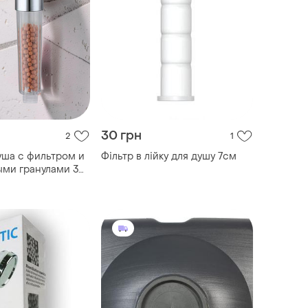
30 грн
2
1
уша с фильтром и
Фільтр в лійку для душу 7см
ми гранулами 3
ачи воды
ное подключение