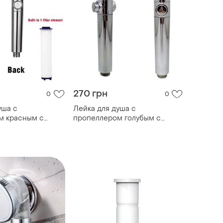
270 грн
0
0
уша с
Лейка для душа c
м красным с
пропеллером голубым с
тановки воды с
функцией остановки воды с
фильтром