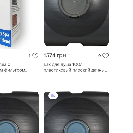
1574 грн
1
0
уша с
Бак для душа 100л
м фильтром
пластиковый плоский дачный
бак для воды летний душ