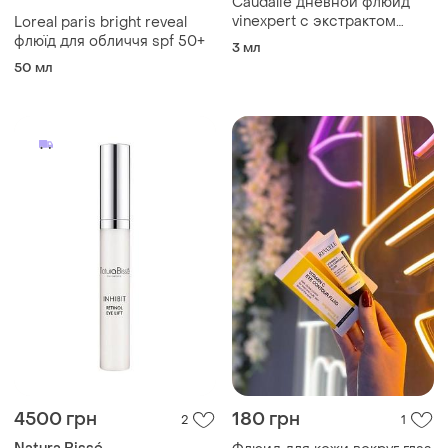
Caudalie дневной флюид
vinexpert с экстрактом
Loreal paris bright reveal
винограда для сухой кожи
флюїд для обличчя spf 50+
3 мл
50 мл
4500 грн
180 грн
2
1