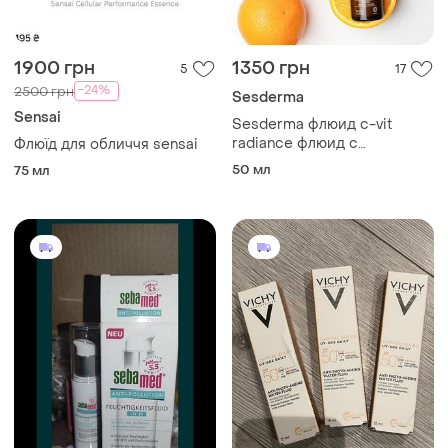
1900 грн
1350 грн
5
17
-24%
2500 грн
Sesderma
Sensai
Sesderma флюид c-vit
radiance флюид с
Флюїд для обличчя sensai
эффектом выравнивания
50 мл
75 мл
для уставшей кожи