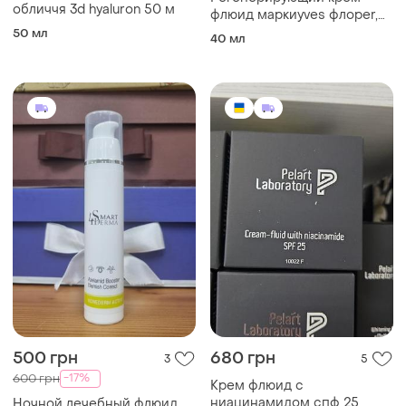
обличчя 3d hyaluron 50 м
флюид маркиyves флорer,
40 ml.
50 мл
40 мл
500 грн
680 грн
3
5
-17%
600 грн
Крем флюид с
ниацинамидом спф 25
Ночной лечебный флюид