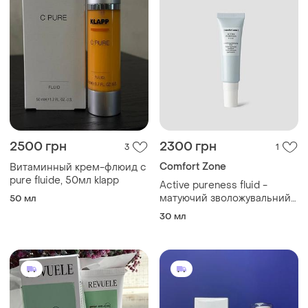
2500 грн
2300 грн
3
1
Comfort Zone
Витаминный крем-флюид c
pure fluide, 50мл klapp
Active pureness fluid -
матуючий зволожувальний
50 мл
флюїд
30 мл