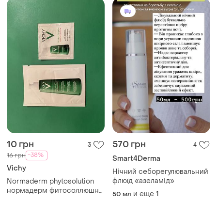
10 грн
570 грн
3
4
-38%
16 грн
Smart4Derma
Vichy
Нічний себорегулювальний
флюїд «азеламід»
Normaderm phytosolution
нормадерм фитосоллюшн
и еще
1
50 мл
гель+флюид