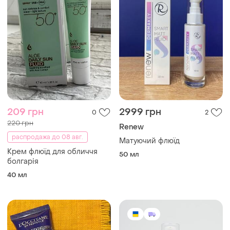
209 грн
2999 грн
0
2
220 грн
Renew
распродажа до 08 авг.
Матуючий флюїд
Крем флюїд для обличчя
50 мл
болгарія
40 мл