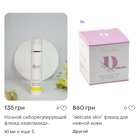
135 грн
860 грн
4
0
Ночной себорегулирующий
“delicate skin” флюид для
флюид «азеламид»
нежной кожи
smart4derma
и еще
5
Другой
10 мл