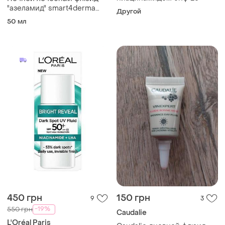
"азеламид" smart4derma
Другой
50мл
50 мл
450 грн
150 грн
9
3
-19%
550 грн
Caudalie
L'Oréal Paris