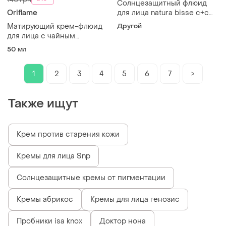
Солнцезащитный флюид
Oriflame
для лица natura bisse c+c
vitamin dry touch spf 50
Матирующий крем-флюид
Другой
для лица с чайным
деревом и лаймом love
50 мл
nature oriflame
1
2
3
4
5
6
7
>
Также ищут
Крем против старения кожи
Кремы для лица Snp
Солнцезащитные кремы от пигментации
Кремы абрикос
Кремы для лица генозис
Пробники isa knox
Доктор нона