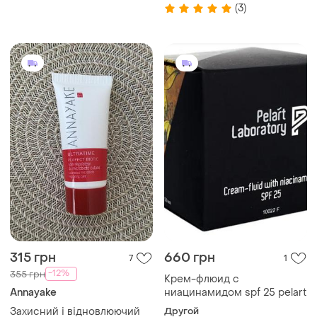
(3)
315 грн
660 грн
7
1
-12%
355 грн
Крем-флюид с
Annayake
ниацинамидом spf 25 pelart
Захисний і відновлюючий
Другой