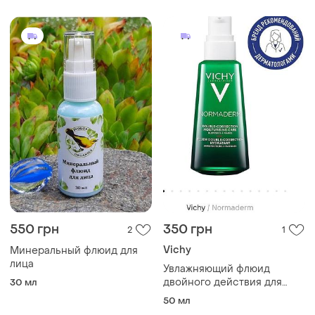
550 грн
350 грн
2
1
Vichy
Минеральный флюид для
лица
Увлажняющий флюид
двойного действия для
30 мл
жирной, хилой к появлению
50 мл
недостатков кожи