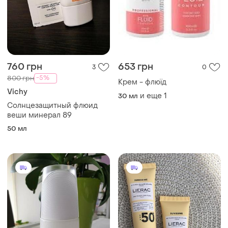
760 грн
653 грн
3
0
-5%
800 грн
Крем - флюїд
Vichy
и еще
1
30 мл
Солнцезащитный флюид
веши минерал 89
50 мл