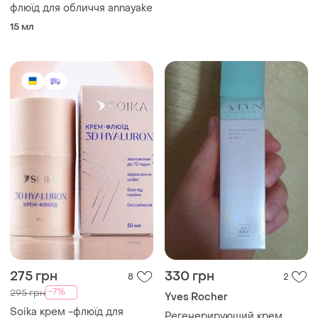
флюїд для обличчя annayake
15 мл
275 грн
330 грн
8
2
-7%
295 грн
Yves Rocher
Soika крем -флюїд для
Регенерирующий крем