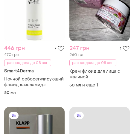
446 грн
247 грн
7
1
470 грн
260 грн
распродажа до 08 авг.
распродажа до 08 авг.
Smart4Derma
Крем флюид для лица с
малиной
Ночной себорегулирующий
флюид «азеламид»
и еще
1
50 мл
50 мл