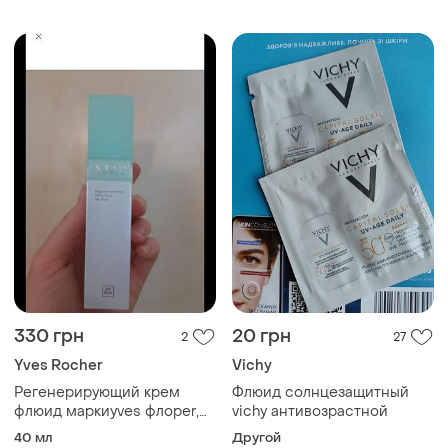
330 грн
20 грн
2
27
Yves Rocher
Vichy
Регенерирующий крем
Флюид солнцезащитный
флюид маркиyves флорer,
vichy антивозрастной
40 ml.
40 мл
Другой