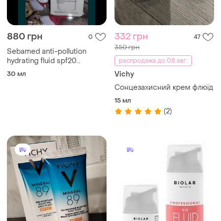
880 грн
332 грн
0
47
350 грн
Sebamed anti-pollution
hydrating fluid spf20
распродажа до 08 авг.
увлажняющий защитный
30 мл
Vichy
флюид флюїд крем для
Сонцезахисний крем флюїд
обличчя
15 мл
(2)