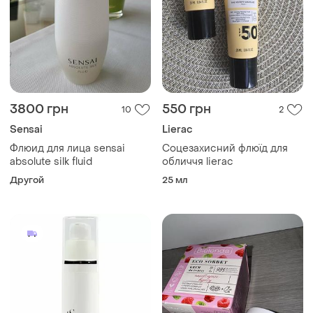
3800 грн
550 грн
10
2
Sensai
Lierac
Флюид для лица sensai
Соцезахисний флюїд для
absolute silk fluid
обличчя lierac
Другой
25 мл