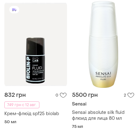
832 грн
5500 грн
0
2
Sensai
749 грн с 12 авг.
Sensai absolute silk fluid
Крем-флюїд spf25 biolab
флюид для лица 80 мл
50 мл
75 мл