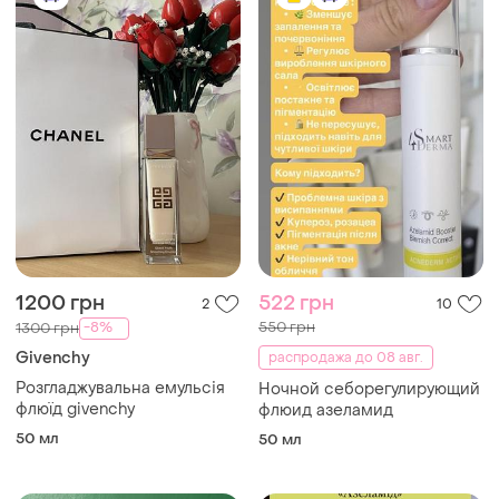
1200 грн
522 грн
2
10
550 грн
-8%
1300 грн
Givenchy
распродажа до 08 авг.
Розгладжувальна емульсія
Ночной себорегулирующий
флюїд givenchy
флюид азеламид
50 мл
50 мл