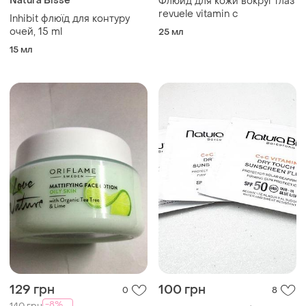
Natura Bissé
Флюид для кожи вокруг глаз
revuele vitamin c
Inhibit флюїд для контуру
очей, 15 ml
25 мл
15 мл
129 грн
100 грн
0
8
-8%
140 грн