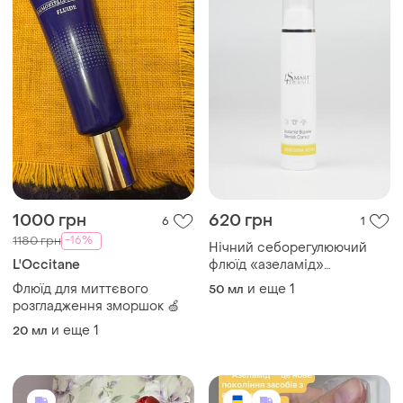
1000 грн
620 грн
6
1
-16%
1180 грн
Нічний себорегулюючий
L'Occitane
флюїд «азеламід»
smart4derma
Флюїд для миттєвого
и еще
1
50 мл
розгладження зморшок 🍏
и еще
1
20 мл