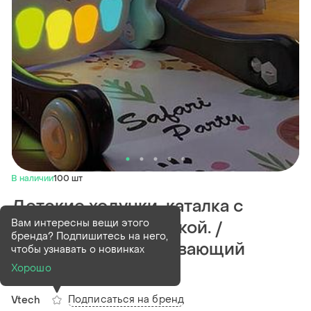
В наличии
100 шт
Детские ходунки-каталка с
Вам интересны вещи этого
одеялкой и подсветкой. /
бренда? Подпишитесь на него,
музыкальный развивающий
чтобы узнавать о новинках
коврик-ходунки
Хорошо
Подписаться на бренд
Vtech