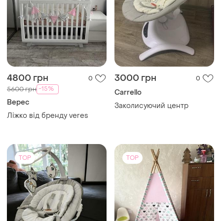
4800 грн
3000 грн
0
0
-15%
5600 грн
Carrello
Верес
Заколисуючий центр
Ліжко від бренду veres
TOP
TOP