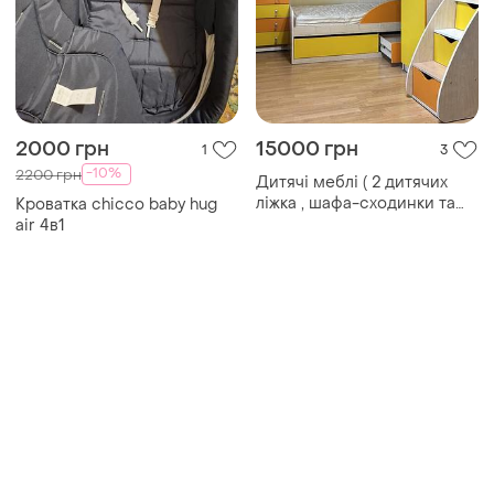
2000 грн
15000 грн
1
3
-10%
2200 грн
Дитячі меблі ( 2 дитячих
ліжка , шафа-сходинки та
Кроватка chicco baby hug
окрема шафа гардероб) .
air 4в1
стан хороший.