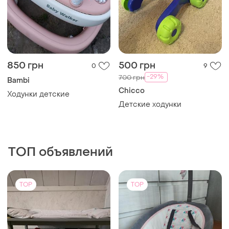
850 грн
500 грн
0
9
-29%
700 грн
Bambi
Chicco
Ходунки детские
Детские ходунки
ТОП объявлений
TOP
TOP