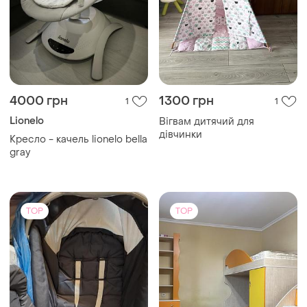
4000 грн
1300 грн
1
1
Lionelo
Вігвам дитячий для
дівчинки
Кресло - качель lionelo bella
gray
TOP
TOP