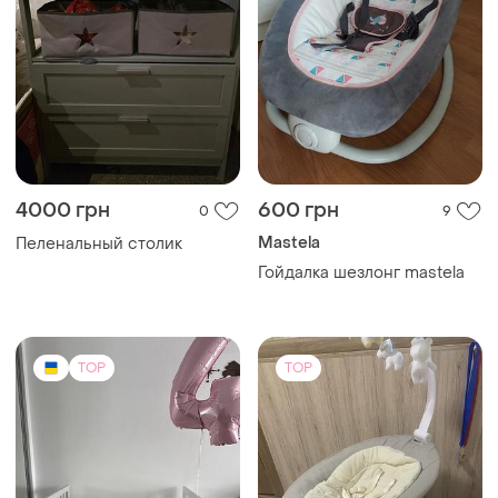
4000 грн
600 грн
0
9
Mastela
Пеленальный столик
Гойдалка шезлонг mastela
TOP
TOP