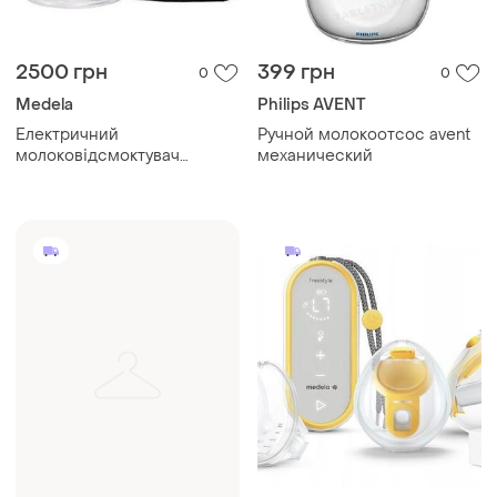
2500 грн
399 грн
0
0
Medela
​Philips AVENT
Електричний
Ручной молокоотсос avent
молоковідсмоктувач
механический
medela pump in style
advanced