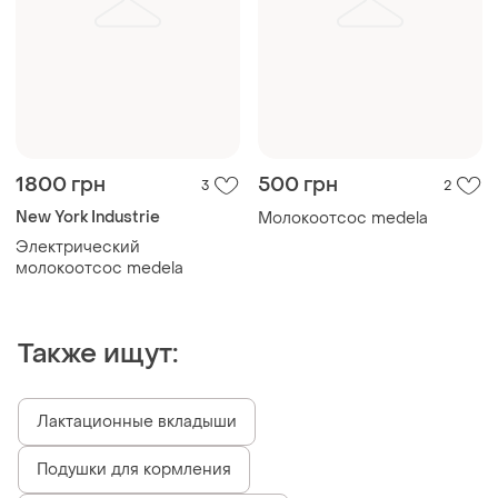
1800 грн
500 грн
3
2
New York Industrie
Молокоотсос medela
Электрический
молокоотсос medela
Также ищут:
Лактационные вкладыши
Подушки для кормления