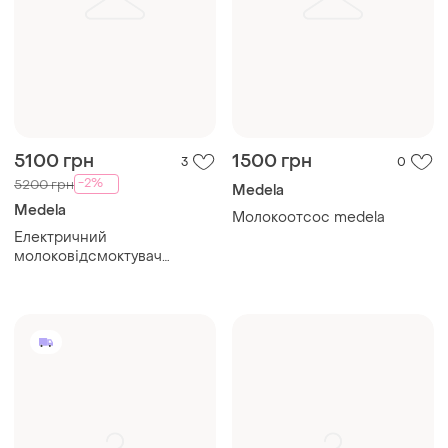
5100 грн
1500 грн
3
0
-2%
5200 грн
Medela
Medela
Молокоотсос medela
Електричний
молоковідсмоктувач
medela solo (flex)