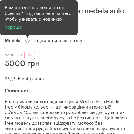
Електричний
Вам интересны вещи этого
молоковідсмоктувач medela solo
бренда? Подпишитесь на него,
hands-free
чтобы узнавать о новинках
Хорошо
(1)
Подписаться на бренд
Medela
5300
грн
-6%
5000 грн
В избранное
2
Описание
Електричний молоковідсмоктувач Medela Solo Hands-
free у білому кольорі — це інноваційний пристрій
об'ємом 150 мл, спеціально розроблений для сучасних
мам, які цінують свободу рухів і ефективність. Цей hands-
free модель дозволяє зціджувати молоко без
використання рук, забезпечуючи максимальну зручність