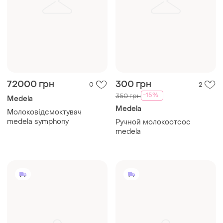
72000 грн
300 грн
0
2
-15%
350 грн
Medela
Medela
Молоковідсмоктувач
medela symphony
Ручной молокоотсос
medela