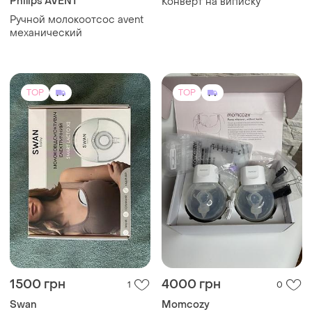
​Philips AVENT
Конверт на виписку
Ручной молокоотсос avent
механический
TOP
TOP
1500 грн
4000 грн
1
0
Swan
Momcozy