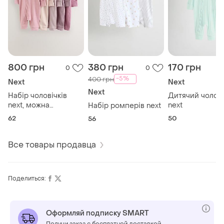
800 грн
380 грн
170 грн
0
0
-5%
400 грн
Next
Next
Next
Набір чоловічків
Дитячий чолові
next, можна
next
Набір ромперів next
поштучно
62
50
56
Все товары продавца
Поделиться:
Оформляй подписку SMART