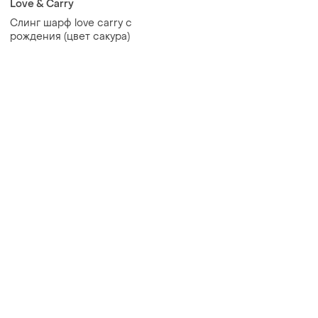
Love & Carry
Cлинг шарф love carry с
рождения (цвет сакура)