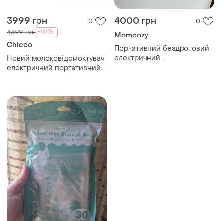
3999 грн
4000 грн
0
0
-10%
4399 грн
Momcozy
Chicco
Портативний бездротовий
електричний
Новий молоковідсмоктувач
молоковідсмоктувач
електричний портативний
momcozy s12pro
chicco 3в1 з пляшечкою для
годування