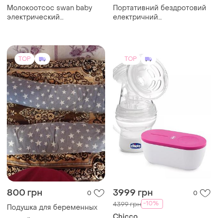
Молокоотсос swan baby
Портативний бездротовий
электрический
електричний
беспроводной
молоковідсмоктувач
momcozy s12pro
TOP
TOP
800 грн
3999 грн
0
0
-10%
4399 грн
Подушка для беременных
Chicco