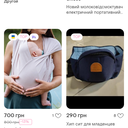
Другой
Новий молоковідсмоктувач
електричний портативний
chicco 3в1 з пляшечкою для
годування
TOP
TOP
700 грн
290 грн
1
8
-13%
800 грн
Хип сит для младенцев