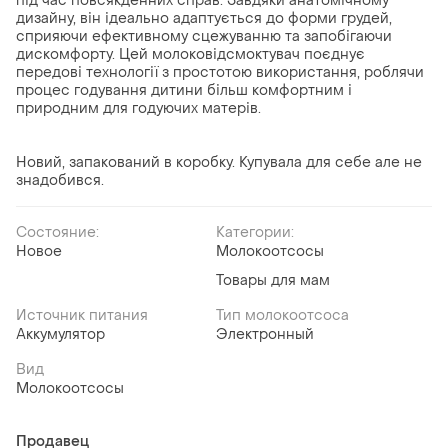
під час повсякденних справ. Завдяки анатомічному
дизайну, він ідеально адаптується до форми грудей,
сприяючи ефективному сцежуванню та запобігаючи
дискомфорту. Цей молоковідсмоктувач поєднує
передові технології з простотою використання, роблячи
процес годування дитини більш комфортним і
природним для годуючих матерів.
Новий, запакований в коробку. Купувала для себе але не
знадобився.
Состояние:
Категории:
Новое
Молокоотсосы
Товары для мам
Источник питания
Тип молокоотсоса
Аккумулятор
Электронный
Вид
Молокоотсосы
Продавец