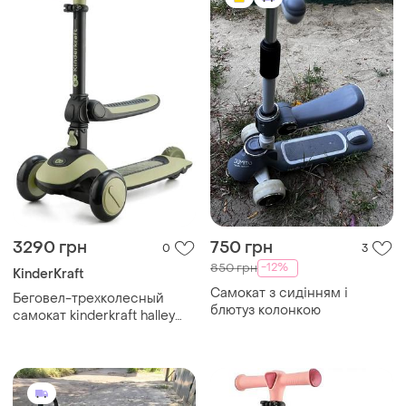
3290 грн
750 грн
0
3
-12%
850 грн
KinderKraft
Самокат з сидінням і
Беговел-трехколесный
блютуз колонкою
самокат kinderkraft halley
grassland green