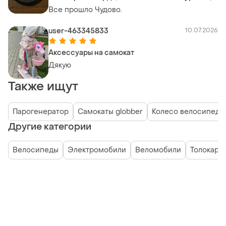
чорне
Все прошло Чудово.
user-463345833
10.07.2026
Аксессуары на самокат
Дякую
Также ищут
Парогенератор
Самокаты globber
Колесо велосипедн
Другие категории
Велосипеды
Электромобили
Веломобили
Толокары