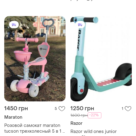
scooter 327206
1450 грн
1250 грн
5
1
-22%
1600 грн
Maraton
Razor
Розовой самокат maraton
tucson трехколесный 5 в 1 ,
Razor wild ones junior