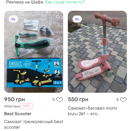
Реклама на Шафе.
Как сюда попасть?
950 грн
550 грн
0
5
-14%
1100 грн
Самокат-беговел momi
Best Scooter
kiuru 2в1 – это
универсальный детский
Самокат трехколесный best
транспорт, который легко
scooter
трансформируется с