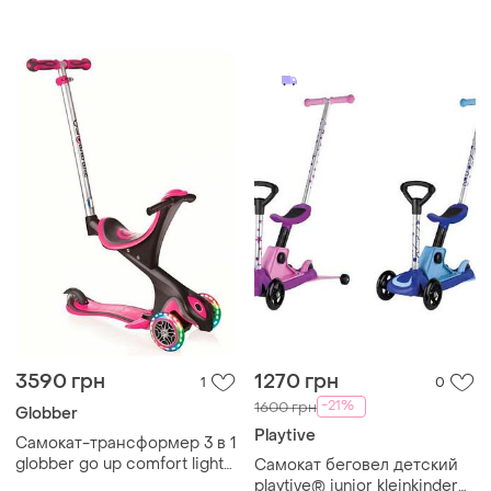
беговела в самокат.
3590 грн
1270 грн
1
0
-21%
1600 грн
Globber
Playtive
Самокат-трансформер 3 в 1
globber go up comfort lights
Самокат беговел детский
pink
playtive® junior kleinkinder