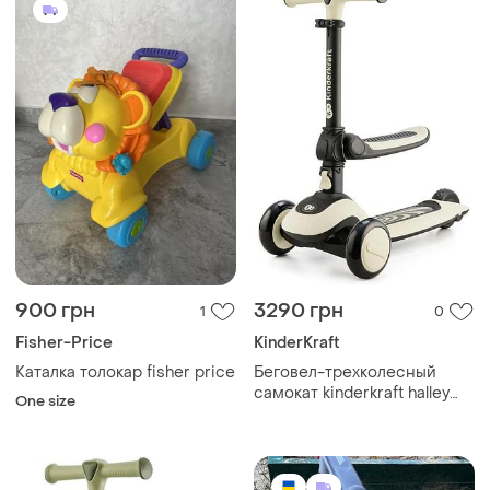
900 грн
3290 грн
1
0
Fisher-Price
KinderKraft
Каталка толокар fisher price
Беговел-трехколесный
самокат kinderkraft halley
One size
stone white