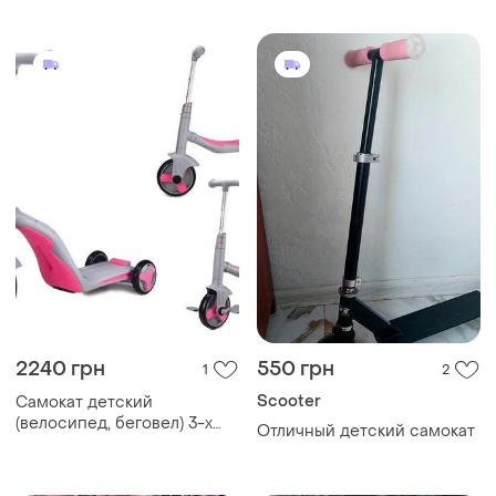
2240 грн
550 грн
1
2
Scooter
Самокат детский
(велосипед, беговел) 3-х
Отличный детский самокат
колесний 3 в 1 sc20111
серо-розовый, колеса pu
190 мм*108 мм