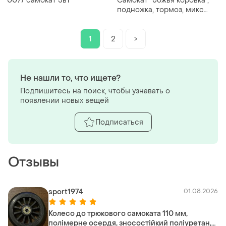
0077 самокат 5в1
Самокат "божья коровка",
подножка, тормоз, микс
цветов, jr3-054-e
1
2
>
Не нашли то, что ищете?
Подпишитесь на поиск, чтобы узнавать о
появлении новых вещей
Подписаться
Отзывы
sport1974
01.08.2026
Колесо до трюкового самоката 110 мм,
полімерне осердя, зносостійкий поліуретан,