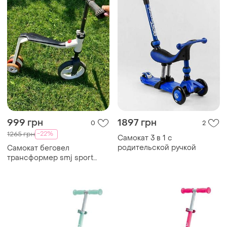
999 грн
1897 грн
0
2
-22%
1265 грн
Самокат 3 в 1 с
родительской ручкой
Самокат беговел
трансформер smj sport
scooter and push-bike