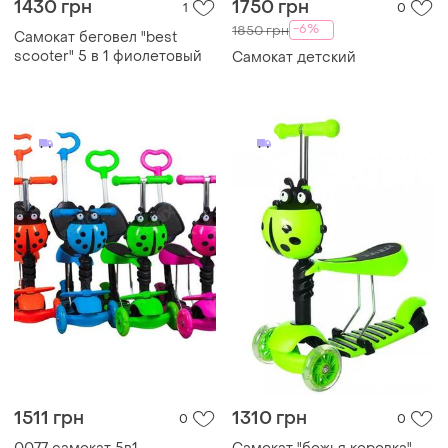
1430 грн
1750 грн
1
0
-6%
1850 грн
Самокат беговел "best
scooter" 5 в 1 фиолетовый
Самокат детский
1511 грн
1310 грн
0
0