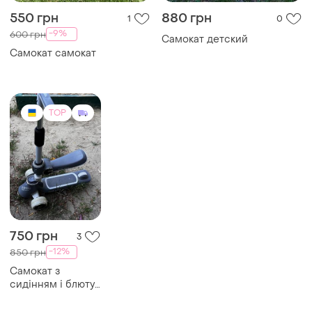
550 грн
880 грн
1
0
-9%
600 грн
Самокат детский
Самокат самокат
TOP
750 грн
3
-12%
850 грн
Самокат з
сидінням і блютуз
колонкою