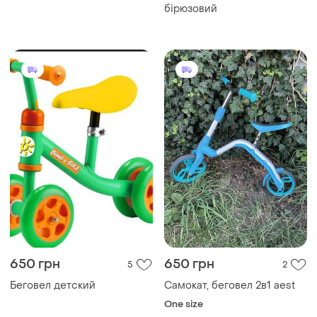
бірюзовий
650 грн
650 грн
5
2
Беговел детский
Самокат, беговел 2в1 aest
One size