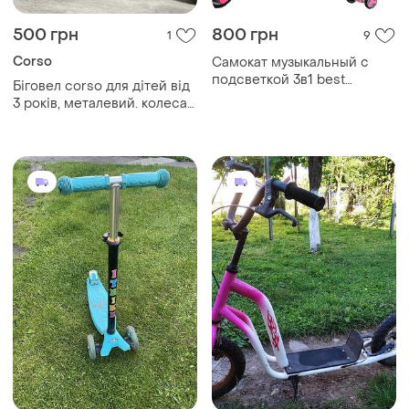
500 грн
800 грн
1
9
Corso
Самокат музыкальный с
подсветкой 3в1 best
Біговел corso для дітей від
scooter
3 років, металевий. колеса
12