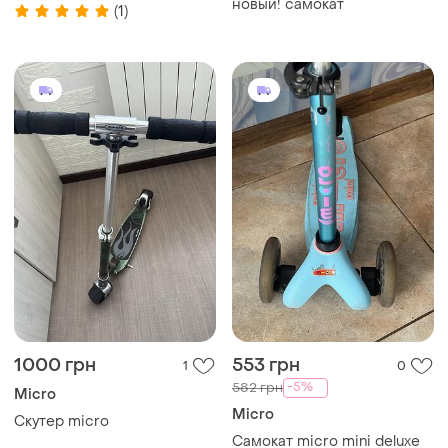
с родительской ручкой ,
новый! самокат
(1)
самокат-трансформер
маратон
1000 грн
553 грн
1
0
-5%
582 грн
Micro
Micro
Скутер micro
Самокат micro mini deluxe