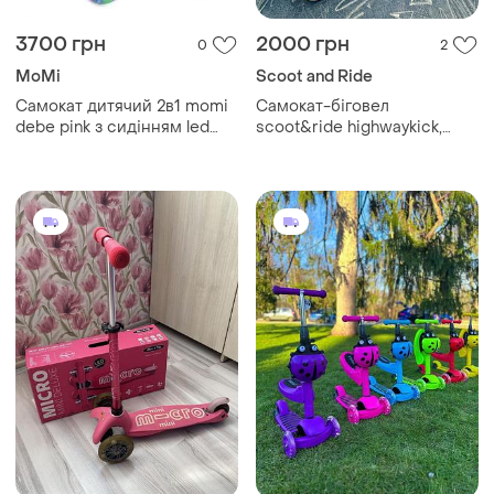
3700 грн
2000 грн
0
2
MoMi
Scoot and Ride
Самокат дитячий 2в1 momi
Самокат-біговел
debe pink з сидінням led
scoot&ride highwaykick,
підсвітка коліс платформи
який об'єднує в собі
біговел каталка від 1 року
біговел і самокат),
самокат від 2 років
дозволяючи дитині вибрати
найбільш оптимальне
пересування для віку