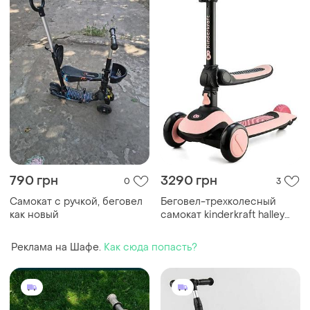
790 грн
3290 грн
0
3
Самокат с ручкой, беговел
Беговел-трехколесный
как новый
самокат kinderkraft halley
rose pink
Реклама на Шафе.
Как сюда попасть?