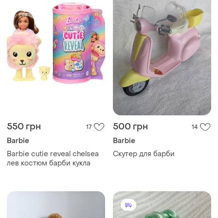
550 грн
500 грн
17
14
Barbie
Barbie
Barbie cutie reveal chelsea
Скутер для барби
лев костюм барби кукла