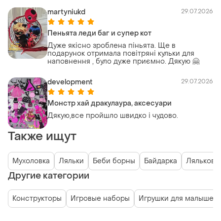
пози ляльки. Продавець відповідальний ,
martyniukd
29.07.2026
відразу вийшла на звʼязок , допомогла
правильно оформити , на прохання відразу
відправила додаткові фото .
Пеньята леди баг и супер кот
Дуже якісно зроблена піньята. Ще в
подарунок отримала повітряні кульки для
наповнення , було дуже приємно. Дякую 🤗
development
29.07.2026
Монстр хай дракулаура, аксесуари
Дякую,все пройшло швидко і чудово.
Также ищут
Мухоловка
Ляльки
Беби борны
Байдарка
Лялькови
Другие категории
Конструкторы
Игровые наборы
Игрушки для малышей