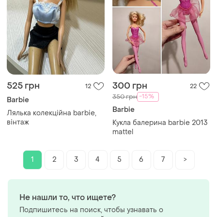
525 грн
300 грн
12
22
-15%
350 грн
Barbie
Barbie
Лялька колекційна barbie,
вінтаж
Кукла балерина barbie 2013
mattel
1
2
3
4
5
6
7
>
Не нашли то, что ищете?
Подпишитесь на поиск, чтобы узнавать о