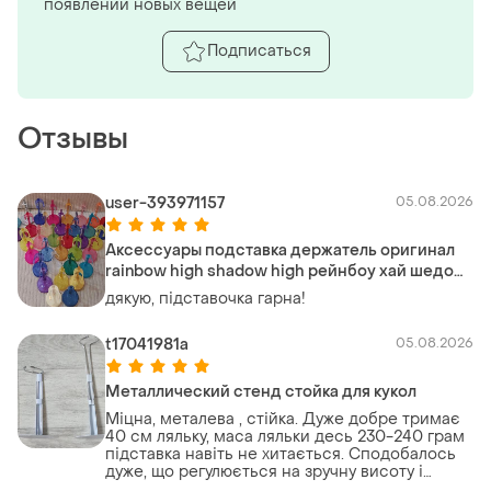
появлении новых вещей
Подписаться
Отзывы
user-393971157
05.08.2026
Аксессуары подставка держатель оригинал
rainbow high shadow high рейнбоу хай шедо
хай
дякую, підставочка гарна!
t17041981a
05.08.2026
Металлический стенд стойка для кукол
Міцна, металева , стійка. Дуже добре тримає
40 см ляльку, маса ляльки десь 230-240 грам
підставка навіть не хитається. Сподобалось
дуже, що регулюється на зручну висоту і
всеодно залишаться стійкою незважаючи на