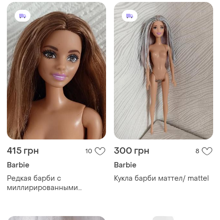
415 грн
300 грн
10
8
Barbie
Barbie
Редкая барби с
Кукла барби маттел/ mattel
миллирированными
волосами