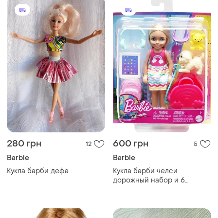
280 грн
600 грн
12
5
Barbie
Barbie
Кукла барби дефа
Кукла барби челси
дорожный набор и 6
аксессуаров barbie chelsea
travel set