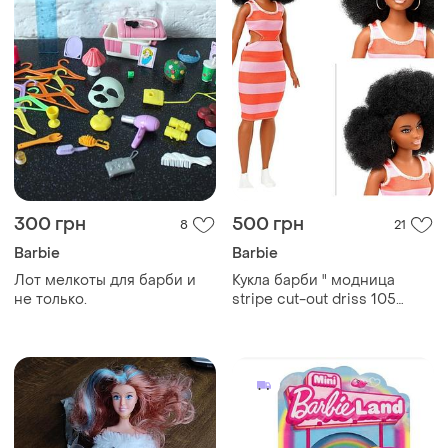
300 грн
500 грн
8
21
Barbie
Barbie
Лот мелкоты для барби и
Кукла барби " модница
не только.
stripe cut-out driss 105
(barbie fashionistas curvy
body type with stripe cut-out
dress)