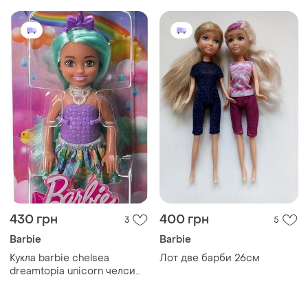
430 грн
400 грн
3
5
Barbie
Barbie
Кукла barbie chelsea
Лот две барби 26см
dreamtopia unicorn челси
единорог с мятными
волосами