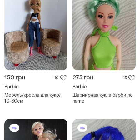
150 грн
275 грн
10
13
Barbie
Barbie
Мебель/кресла для кукол
Шарнирная кукла барби no
10-30см
name