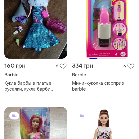
160 грн
334 грн
6
6
Barbie
Barbie
Кукла барбы в платье
Мини-куколка сюрприз
русалки, кукла барби
barbie
русалка