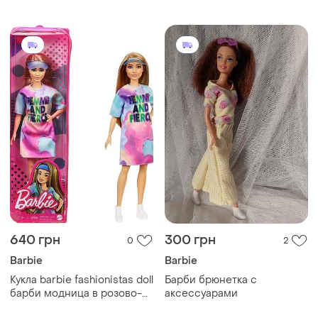
640 грн
300 грн
0
2
Barbie
Barbie
Кукла barbie fashionistas doll
Барби брюнетка с
барби модница в розово-
аксессуарами
голубом платья и кепке-