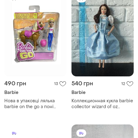
490 грн
540 грн
13
12
Barbie
Barbie
Нова в упаковці лялька
Коллекционная кукла barbie
barbie on the go з поні
collector wizard of oz
(fhv60)
dorothy от компании mattel