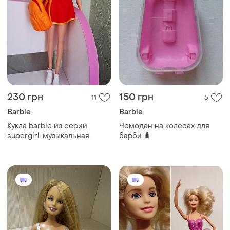
230 грн
150 грн
11
5
Barbie
Barbie
Кукла barbie из серии
Чемодан на колесах для
supergirl. музыкальная.
барби 🧳