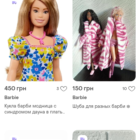
450 грн
150 грн
3
10
Barbie
Barbie
Кукла барби модница с
Шуба для разных барби ❄️
синдромом дауна в платье
с цветочным принтом
barbie fashionistas down
syndrome floral dress 208
(hjt05)