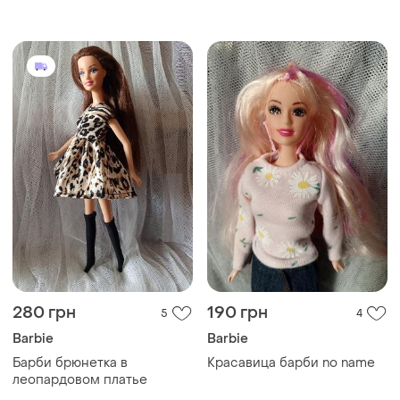
модных кукол 1990-х и
2000-х годов, таких как
barbie от mattel или
принцессы десней от
simba toys. 1 шт
280 грн
190 грн
5
4
Barbie
Barbie
Барби брюнетка в
Красавица барби no name
леопардовом платье