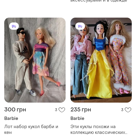
аксессуарами и в одежде
300 грн
235 грн
3
3
Barbie
Barbie
Лот набор кукол барби и
Эти куклы похожи на
кен
коллекцию классических