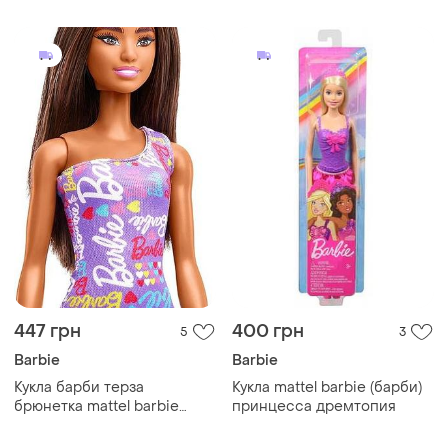
447 грн
400 грн
5
3
Barbie
Barbie
Кукла барби терза
Кукла mattel barbie (барби)
брюнетка mattel barbie
принцесса дремтопия
fashion doll signature dress