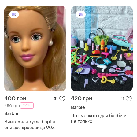
400 грн
420 грн
31
11
-12%
450 грн
Barbie
Barbie
Лот мелкоты для барби и
не только.
Винтажная кукла барби
спящая красавица 90х
barbie индонезия