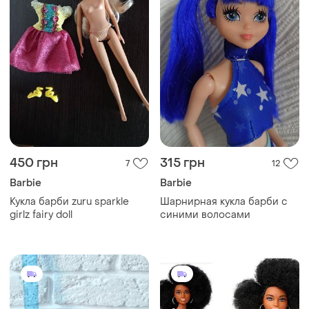
450 грн
315 грн
7
12
Barbie
Barbie
Кукла барби zuru sparkle
Шарнирная кукла барби с
girlz fairy doll
синими волосами