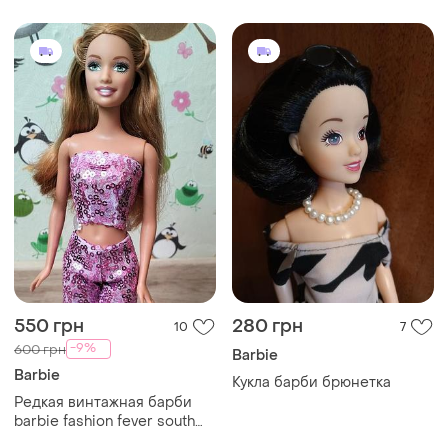
козырьке оригинал
550 грн
280 грн
10
7
-9%
600 грн
Barbie
Barbie
Кукла барби брюнетка
Редкая винтажная барби
barbie fashion fever south
beach summer doll rare