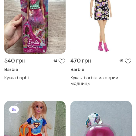
540 грн
470 грн
14
15
Barbie
Barbie
Кукла барбі
Куклы barbie из серии
модницы