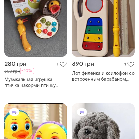
280 грн
390 грн
1
1
-20%
350 грн
Лот филейка и ксилофон со
встроенным барабаном,
Музыкальная игрушка
музыкальный лот для детей
птичка накорми птичку
интерактивная