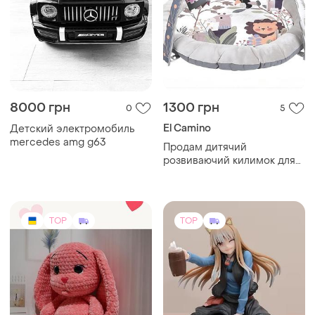
8000 грн
1300 грн
0
5
El Camino
Детский электромобиль
mercedes amg g63
Продам дитячий
розвиваючий килимок для
немовлят
TOP
TOP