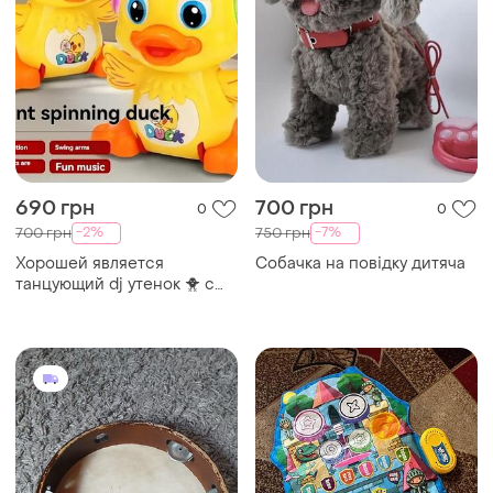
690 грн
700 грн
0
0
-2%
-7%
700 грн
750 грн
Хорошей является
Собачка на повідку дитяча
танцующий dj утенок 🐥 с
музыкой🎶 и подсветкой✨️