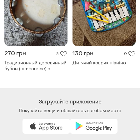
270 грн
130 грн
5
0
Традиционный деревянный
Дитячий коврик піаніно
бубон (tambourine) с
металлическими
тарелками, который часто
используется в народной
музыке
Загружайте приложение
Покупайте вещи и общайтесь в любом месте