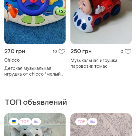
270 грн
250 грн
10
0
Chicco
Музыкальная игрушка
паровозик томас
Детская музыкальная
игрушка от сhicco "мелый
водитель".
ТОП объявлений
TOP
TOP