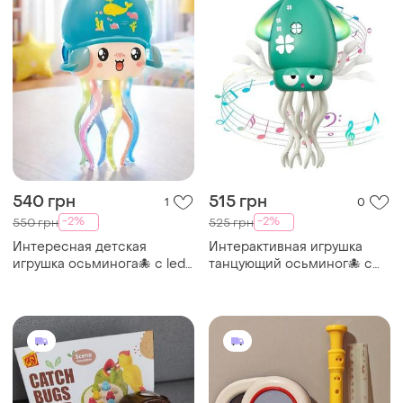
540 грн
515 грн
1
0
-2%
-2%
550 грн
525 грн
Интересная детская
Интерактивная игрушка
игрушка осьминога🐙 с led
танцующий осьминог🐙 с
подсветкой✨️ и музыкой🎶
музыкой🎶 и подсветкой✨️