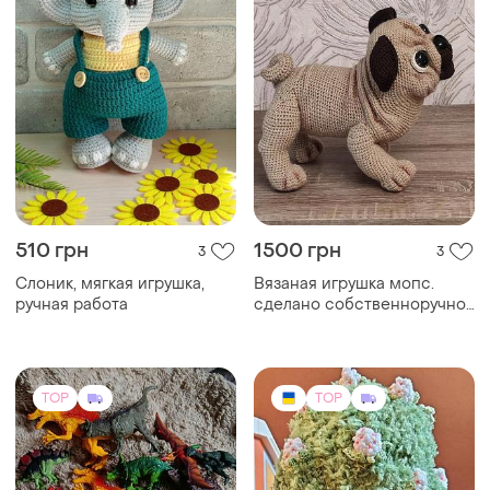
510 грн
1500 грн
3
3
Слоник, мягкая игрушка,
Вязаная игрушка мопс.
ручная работа
сделано собственноручно.
отличный подарок ребенку,
или как украшение
интерьера. длина 22 см.,
высота 23 см.
TOP
TOP
пересашиваю.