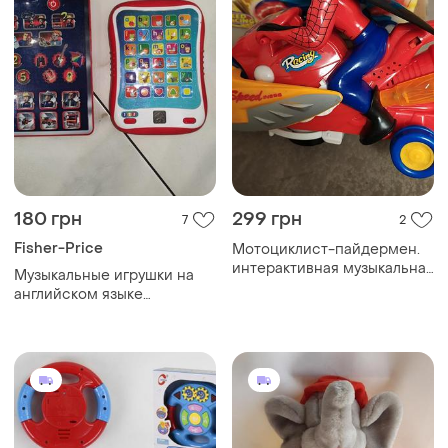
180 грн
299 грн
7
2
Fisher-Price
Мотоциклист-пайдермен.
интерактивная музыкальная
Музыкальные игрушки на
игрушка для мальчика
английском языке
пожарник сем, планшет,
пульт