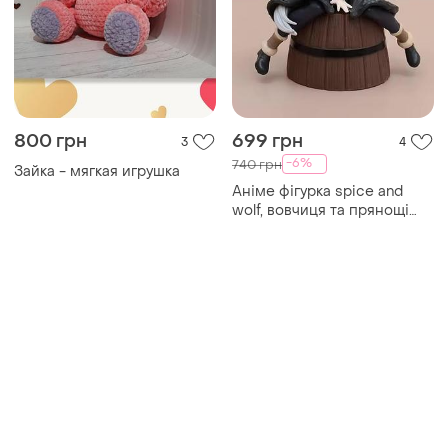
800 грн
699 грн
3
4
-6%
740 грн
Зайка - мягкая игрушка
Аніме фігурка spice and
wolf, вовчиця та прянощі
holo, холо на бочці, 15 см