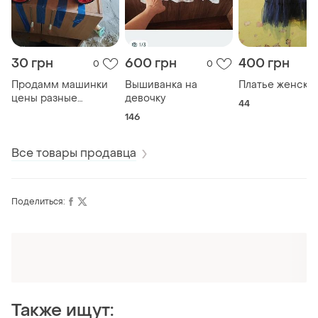
30 грн
600 грн
400 грн
0
0
Продамм машинки
Вышиванка на
Платье женско
цены разные
девочку
44
заапросите
146
Все товары продавца
Поделиться:
Оформляй подписку SMART
Получи заказ с бесплатной доставкой
Также ищут: