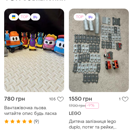
TOP
TOP
780 грн
1550 грн
105
1
-9%
1700 грн
Вантажівочка льова.
читайте опис будь ласка
LEGO
(9)
Дитяча залізниця lego
duplo, потяг та рейки,