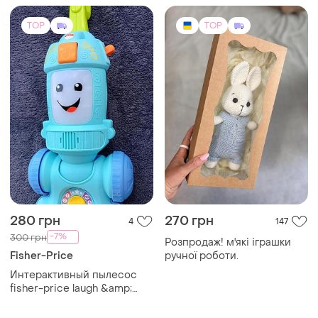
TOP
TOP
280 грн
270 грн
4
147
-7%
300 грн
Розпродаж! м'які іграшки
Fisher-Price
ручної роботи.
Интерактивный пылесос
fisher-price laugh &amp;
learn (английский язык)