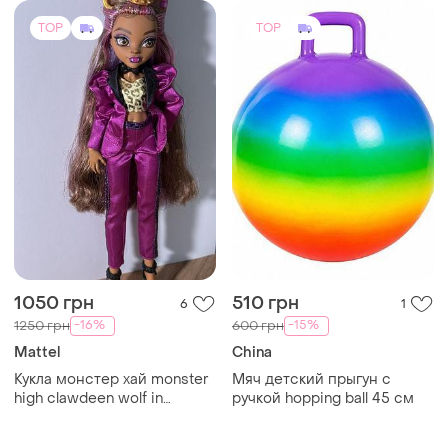
TOP
TOP
1050 грн
510 грн
6
1
-16%
-15%
1250 грн
600 грн
Mattel
China
Кукла монстер хай monster
Мяч детский прыгун с
high clawdeen wolf in
ручкой hopping ball 45 см
monster ball клондин ульф
бал монстров