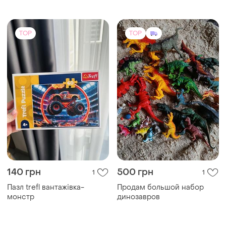
оригінал
TOP
TOP
140 грн
500 грн
1
1
Пазл trefl вантажівка-
Продам большой набор
монстр
динозавров