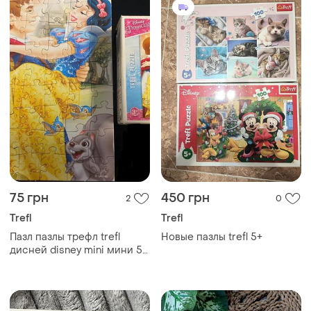
75 грн
450 грн
2
0
Trefl
Trefl
Пазл пазлы трефл trefl
Новые пазлы trefl 5+
дисней disney mini мини 54
элемента белоснежка