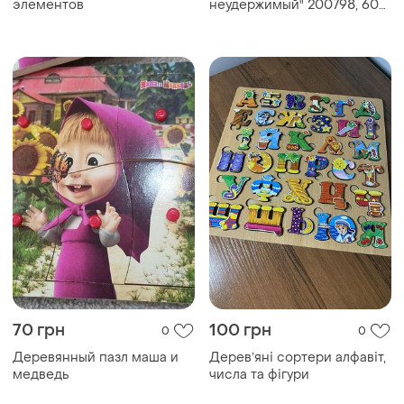
элементов
неудержимый" 200798, 60
элементов
70 грн
100 грн
0
0
Деревянный пазл маша и
Деревʼяні сортери алфавіт,
медведь
числа та фігури