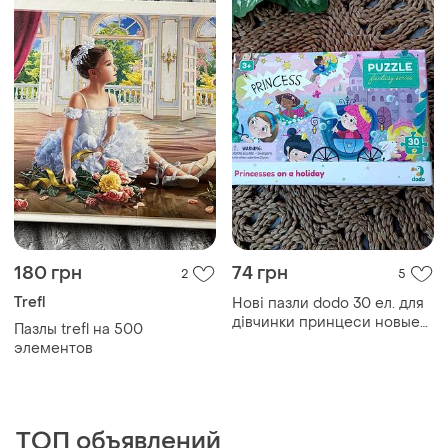
180 грн
74 грн
2
5
Trefl
Нові пазли dodo 30 ел. для
дівчинки принцеси новые
Пазлы trefl на 500
пазлы для девочки
элементов
ТОП объявлений