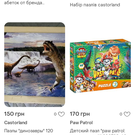
абеток от бренда
Набір пазлів castorland
«расушка»
150 грн
170 грн
0
0
Castorland
Paw Patrol
Пазлы "динозавры" 120
Детский пазл "paw patrol: