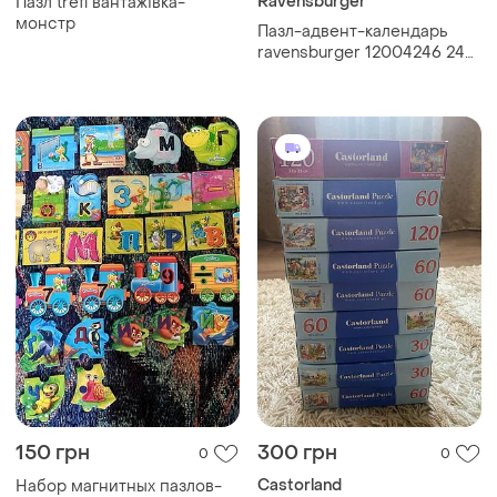
Ravensburger
Пазл trefl вантажівка-
монстр
Пазл-адвент-календарь
ravensburger 12004246 24
рождественские пазлы по
54 элемента для взрослых
и детей в возрасте от 12
лет
150 грн
300 грн
0
0
Castorland
Набор магнитных пазлов-