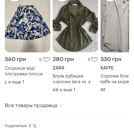
560 грн
280 грн
530 грн
0
3
ZARA
KAFFE
Спідниця міді
плісіровка пліссе
Блуза рубашка
Сорочка біла л
сорочки zara xs, s
kaffe на море s,
и еще
1
L
и еще
1
42
ХS
Все товары продавца
Поделиться: