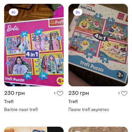
230 грн
230 грн
1
1
Trefl
Trefl
Barbie пазл trefl
Пазли trefl акулятко