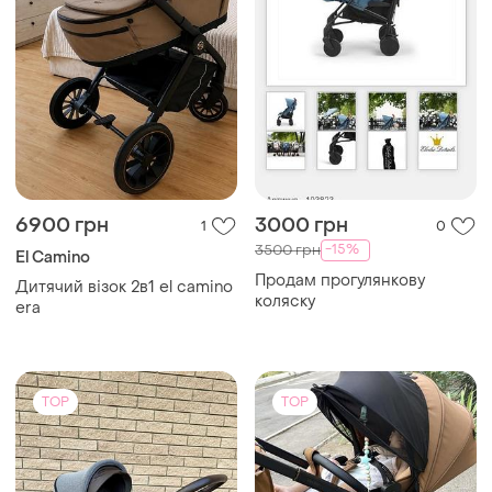
6900 грн
3000 грн
1
0
-15%
3500 грн
El Camino
Продам прогулянкову
Дитячий візок 2в1 el camino
коляску
era
TOP
TOP