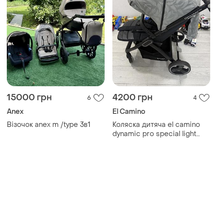
15000 грн
4200 грн
6
4
Anex
El Camino
Візочок anex m /type 3в1
Коляска дитяча el camino
dynamic pro special light
gray