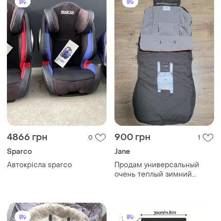
4866 грн
900 грн
0
1
Sparco
Jane
Автокрісла sparco
Продам универсальный
очень теплый зимний
конверт, футмуф в
прогулочную коляску. jane.