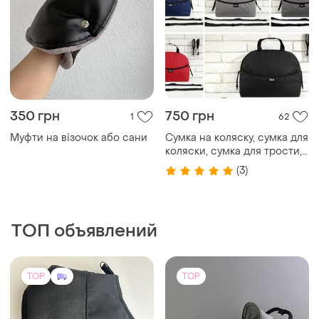
350 грн
750 грн
1
62
Муфти на візочок або сани
Сумка на коляску, сумка для
коляски, сумка для трости,
сумка органайзер для
(3)
прогулочной коляски,
ТОП объявлений
TOP
TOP