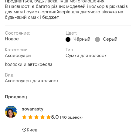
Продивіться, будь ласка, інші мої оголошення.
В наявності є багато різних моделей і кольорів рюкзаків
для мам і сумок-органайзерів для дитячого візочка на
будь-який смак і бюджет.
Состояние:
Цвет:
Новое
Чёрный
Серый
Категории:
Тип
Аксессуары
Сумки для колясок
Коляски и автокресла
Вид
Аксессуары для колясок
Продавец
sovanasty
5.0
(40 оценок)
Киев