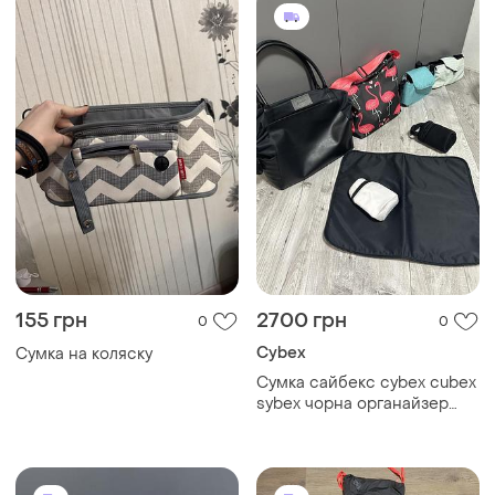
155 грн
2700 грн
0
0
Cybex
Сумка на коляску
Сумка сайбекс cybex cubex
sybex чорна органайзер
термос торба для мами на
візок коляску