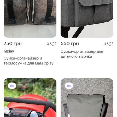
750 грн
550 грн
0
4
Qplay
Сумка-органайзер для
дитячого візочка
Сумка-органайзер и
термосумка для мам qplay