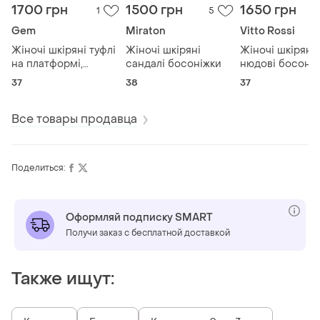
1700 грн
1500 грн
1650 грн
1
5
Gem
Miraton
Vitto Rossi
Жіночі шкіряні туфлі
Жіночі шкіряні
Жіночі шкіряні
на платформі,
сандалі босоніжки
нюдові босоні
черевики на
37
38
37
тракторній підошві
Все товары продавца
Поделиться:
Оформляй подписку SMART
Получи заказ с бесплатной доставкой
Также ищут: