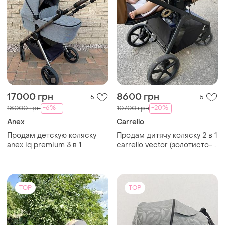
17000 грн
8600 грн
5
5
-6%
-20%
18000 грн
10700 грн
Anex
Carrello
Продам детскую коляску
Продам дитячу коляску 2 в 1
anex iq premium 3 в 1
carrello vector (золотисто-
коричнева)
TOP
TOP