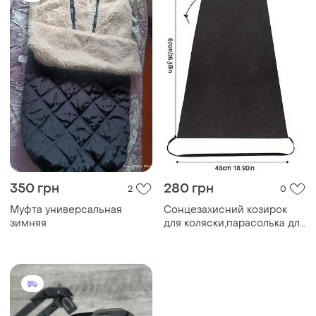
350 грн
280 грн
2
0
Муфта универсальная
Сонцезахисний козирок
зимняя
для коляски,парасолька для
дитячої коляски, екран ,
навіс від сонця для дитячої
коляски,літній
сонцезахисний козирок для
коляски