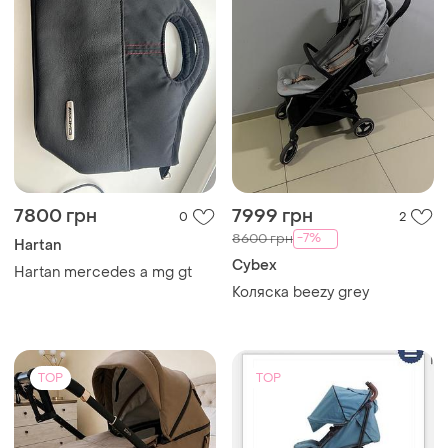
7800 грн
7999 грн
0
2
-7%
8600 грн
Hartan
Cybex
Hartan mercedes a mg gt
Коляска beezy grey
TOP
TOP