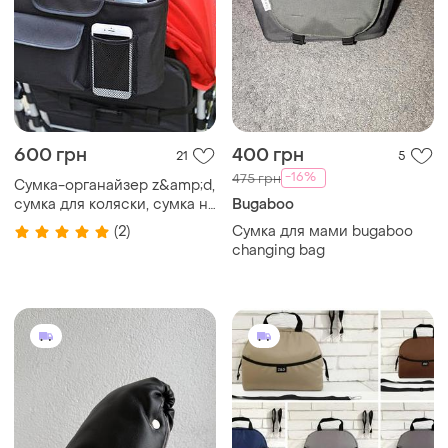
600 грн
400 грн
21
5
-16%
475 грн
Сумка-органайзер z&amp;d,
сумка для коляски, сумка на
Bugaboo
коляску, сумка для мамы,
(2)
Сумка для мами bugaboo
универсальная сумка для
changing bag
коляски