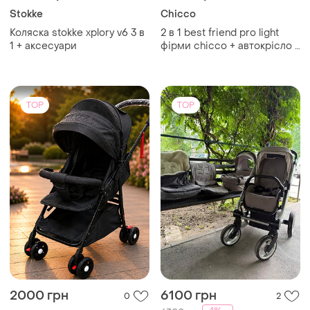
Stokke
Chicco
Коляска stokke xplory v6 3 в
2 в 1 best friend pro light
1 + аксесуари
фірми chicco + автокрісло в
подарунок
TOP
TOP
2000 грн
6100 грн
0
2