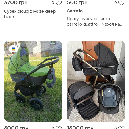
3700 грн
500 грн
0
0
Carrello
Cybex cloud z i-size deep
black
Прогулочная коляска
carrello quattro + чехол на
ножки + матрасик в
подарок+ игрушка и одежда
5000 грн
15000 грн
0
0