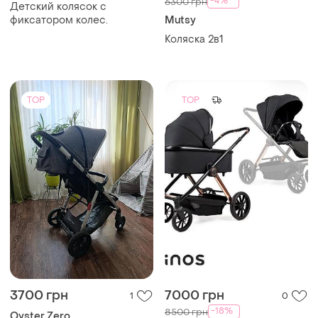
-4%
6300 грн
Детский колясок с
фиксатором колес.
Mutsy
Коляска 2в1
TOP
TOP
3700 грн
7000 грн
1
0
-18%
8500 грн
Oyster Zero