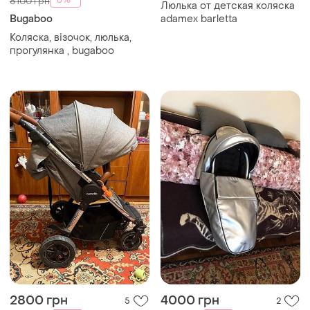
-8%
8100 грн
Люлька от детская коляска
Bugaboo
adamex barletta
Коляска, візочок, люлька,
прогулянка , bugaboo
2800 грн
4000 грн
5
2