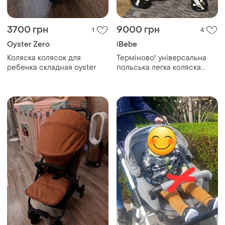
3700 грн
9000 грн
1
4
Oyster Zero
iBebe
Коляска колясок для
Терміново! універсальна
ребенка складная oyster
польська легка коляска
візок 2 в 1 ibebe i-stop (02) в
ідеальному стані