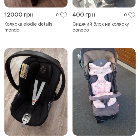
12000 грн
400 грн
0
0
Коляска elodie details
Сидячий блок на коляску
mondo
coneco