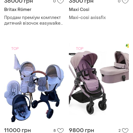
36000 грн
3500 грн
0
0
Britax Römer
Maxi Cosi
Продам преміум комплект
Maxi-cosi axissfix
дитячий візочок easywalker
harvey 5 + автокрісло-
переноска britax römer
baby-safe + платформа flex
base 5z продам повний ком
TOP
TOP
11000 грн
9800 грн
8
2