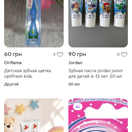
60 грн
90 грн
2
0
Oriflame
Jordan
Детская зубная щётка
Зубная паста jordan junior
optifresh kids.
для детей 6-12 лет, 50 мл
Другой
50 мл