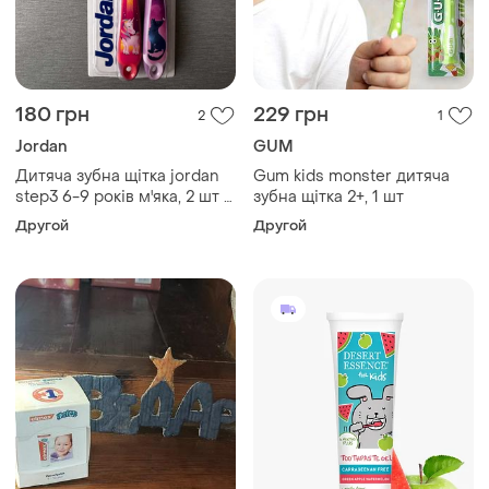
180 грн
229 грн
2
1
Jordan
GUM
Дитяча зубна щітка jordan
Gum kids monster дитяча
step3 6-9 років м'яка, 2 шт в
зубна щітка 2+, 1 шт
упаковці
Другой
Другой