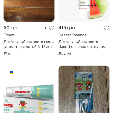
50 грн
415 грн
0
1
Elmex
Desert Essence
Детская зубная паста мини
Детская зубная паста
формат для детей 5-12 лет
desert essence со вкусом
сток!
зеленого яблока и арбуза
10 мл
Другой