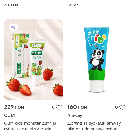
300 мл
50 мл
229 грн
160 грн
0
0
GUM
Amway
Gum kids monster дитяча
Догляд за зубками amway
зубна паста від 3 років
glister kids дитяча зубна