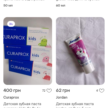
полуниця, 50 мл
паста
50 мл
60 мл
400 грн
62 грн
72
4
Curaprox
Jordan
Детская зубная паста
Детская зубная паста