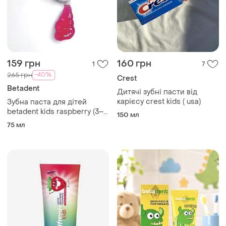
159 грн
160 грн
1
7
-40%
265 грн
Crest
Betadent
Дитячі зубні пасти від
карієсу crest kids ( usa)
Зубна паста для дітей
betadent kids raspberry (3–6
150 мл
років), 75 мл
75 мл