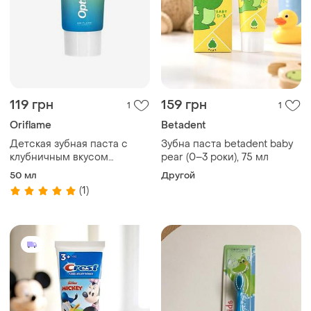
119 грн
159 грн
1
1
Oriflame
Betadent
Детская зубная паста с
Зубна паста betadent baby
клубничным вкусом
pear (0–3 роки), 75 мл
optifresh
50 мл
Другой
(1)