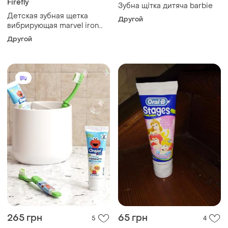
Firefly
Зубна щітка дитяча barbie
Детская зубная щетка
Другой
вибрирующая marvel iron
man turbo max 3-6 лет,
Другой
мягкая
265 грн
65 грн
5
4