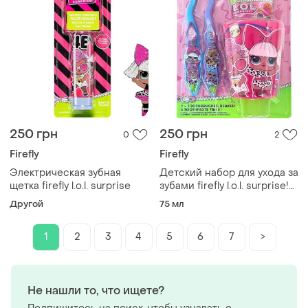
250 грн
250 грн
0
2
Firefly
Firefly
Электрическая зубная
Детский набор для ухода за
щетка firefly l.o.l. surprise
зубами firefly l.o.l. surprise!
(2 щетки, паста, стакан)
Другой
75 мл
1
2
3
4
5
6
7
>
Не нашли то, что ищете?