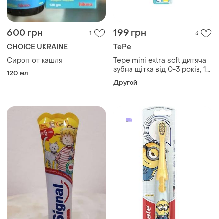
600 грн
199 грн
1
3
CHOICE UKRAINE
TePe
Сироп от кашля
Tepe mini extra soft дитяча
зубна щітка від 0-3 років, 1
120 мл
шт
Другой