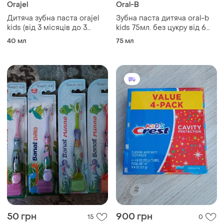
Orajel
Oral-B
Дитяча зубна паста orajel
Зубна паста дитяча oral-b
kids (від 3 місяців до 3
kids 75мл. без цукру від 6
років), 42,5 г hi
років
40 мл
75 мл
50 грн
900 грн
15
0