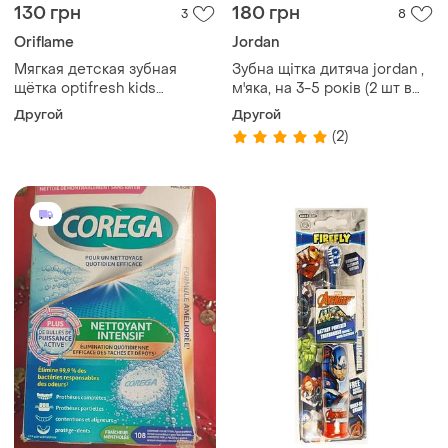
130 грн
180 грн
3
8
Oriflame
Jordan
Мягкая детская зубная
Зубна щітка дитяча jordan ,
щётка optifresh kids
м'яка, на 3-5 років (2 шт в
розовая oriflame орифлейм
упаковці)
Другой
Другой
42453 для молочных зубов
(2)
девочк