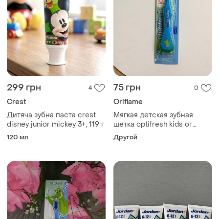
299 грн
75 грн
4
0
Crest
Oriflame
Дитяча зубна паста crest
Мягкая детская зубная
disney junior mickey 3+, 119 г
щетка optifresh kids от
oriflame
120 мл
Другой