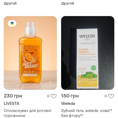
детей 2-6 лет
Другой
Другой
230 грн
150 грн
0
0
LIVESTA
Weleda
Ополаскувач для ротової
Зубний гель weleda. нова!!!
порожнини
без фтору!!!