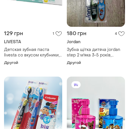
129 грн
180 грн
1
4
LIVESTA
Jordan
Детская зубная паста
Зубна щітка дитяча jordan
livesta со вкусом клубники,
step 2 м'яка 3-5 років,
50 г
упаковка 2 шт
Другой
Другой