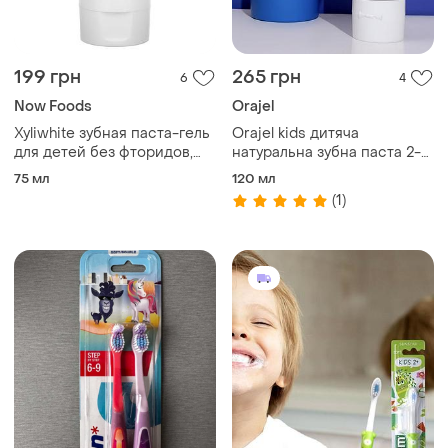
199 грн
265 грн
6
4
Now Foods
Orajel
Xyliwhite зубная паста-гель
Orajel kids дитяча
для детей без фторидов,
натуральна зубна паста 2-
now foods
10 років, 119 г
75 мл
120 мл
(1)