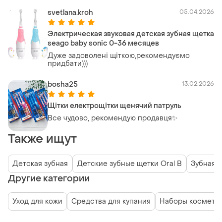
svetlana.kroh
05.04.2026
Электрическая звуковая детская зубная щетка
seago baby sonic 0-36 месяцев
Дуже задоволені щіткою,рекомендуємо
придбати)))
bosha25
13.02.2026
Щітки електрощітки щенячий патруль
Все чудово, рекомендую продавця✨
Также ищут
Детская зубная
Детские зубные щетки Oral B
Зубная п
Другие категории
Уход для кожи
Средства для купания
Наборы космети