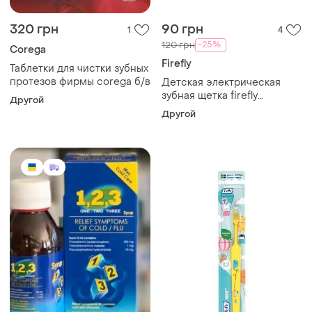
320 грн
90 грн
1
4
-25%
120 грн
Corega
Firefly
Таблетки для чистки зубных
протезов фирмы corega б/в
Детская электрическая
зубная щетка firefly
Другой
avengers turbo max от 6 лет,
Другой
мягкая сша