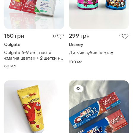
150 грн
299 грн
0
1
Colgate
Disney
Colgate 6-9 лет: паста
Дитяча зубна паста❣️
«магия цвета» + 2 щетки на
100 мл
присосках
50 мл