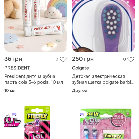
35 грн
250 грн
0
0
PRESIDENT
Colgate
President дитяча зубна
Детская электрическая
паста cola 3-6 років, 10 мл
зубная щетка colgate barbie
(на батарейках)
10 мл
Другой