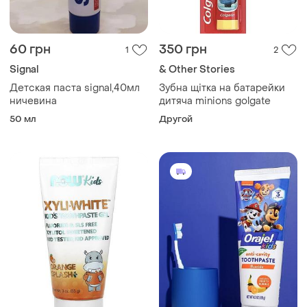
60 грн
350 грн
1
2
Signal
& Other Stories
Детская паста signal,40мл
Зубна щітка на батарейки
ничевина
дитяча minions golgate
50 мл
Другой