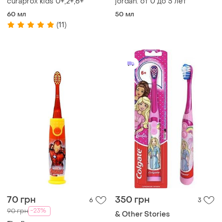
curaprox kids 0+,2+,6+
jordan. от 0 до 5 лет
60 мл
50 мл
(11)
70 грн
350 грн
6
3
-23%
90 грн
& Other Stories