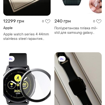
12299 грн
240 грн
0
0
Apple
Поліуретанова плівка mil-
std для samsung galaxy
Apple watch series 4 44mm
watch 46mm ( 5...
stainless steel гарантия
магазин