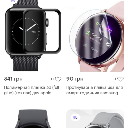
341 грн
90 грн
0
0
Полимерная пленка 3d (full
Протиударна плівка usa для
glue) (тех.пак) для apple
смарт годинник samsung
watch 44mm черный |
galaxy watch...
швидка доставка|