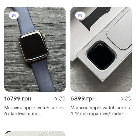
40мм )
16799 грн
6899 грн
0
0
Maгaзин apple watch series
Maгaзин apple watch series
6 stainless steel
4 44mm гарантия/trade-
44mm/trade-in/bык...
in/bыкyп/oбмeн