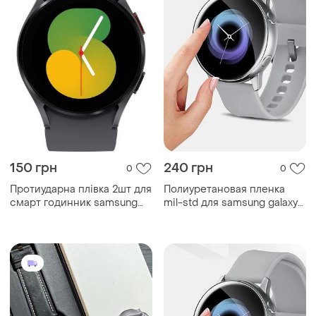
150 грн
240 грн
0
0
Протиударна плівка 2шт для
Полиуретановая пленка
смарт годинник samsung
mil-std для samsung galaxy
galaxy watch...
watch active ...