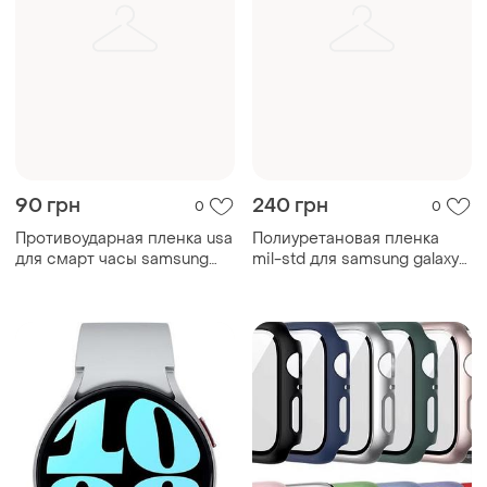
90 грн
240 грн
0
0
Противоударная пленка usa
Полиуретановая пленка
для смарт часы samsung
mil-std для samsung galaxy
galaxy watch active 2 44mm
watch active 2 44mm ( 5шт )