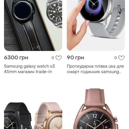
6300 грн
90 грн
0
0
Samsung galaxy watch s3
Протиударна плівка usa для
45mm магазин trade-in
смарт годинник samsung
galaxy watch...