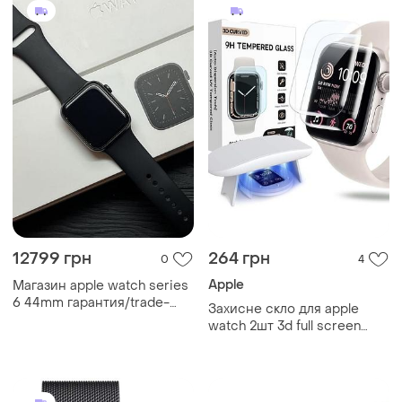
12799 грн
264 грн
0
4
Apple
Maгaзин apple watch series
6 44mm гарантия/trade-
Захисне скло для apple
in/bыкyп/oбмeн
watch 2шт 3d full screen
protector 44mm se series
6/5/4 набір для установки