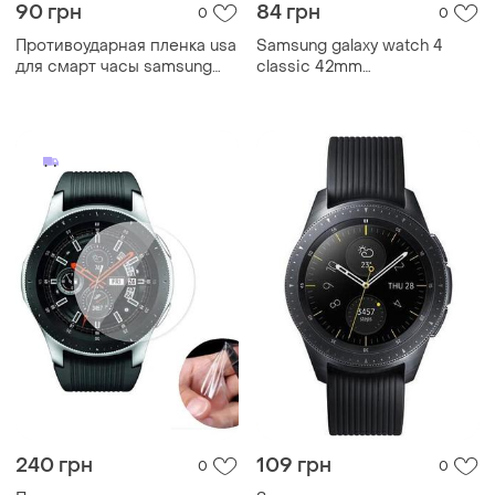
90 грн
84 грн
0
0
Противоударная пленка usa
Samsung galaxy watch 4
для смарт часы samsung
classic 42mm
galaxy watch 42mm.
поліуретанова плівка ( гля...
240 грн
109 грн
0
0