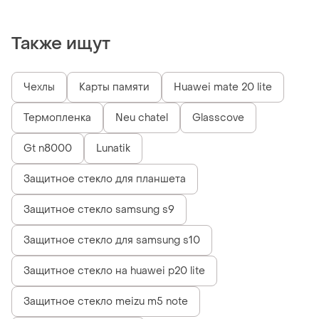
(313125)>>> задайте вопрос
по товару в чате prom или
viber
Также ищут
Чехлы
Карты памяти
Huawei mate 20 lite
Термопленка
Neu chatel
Glasscove
Gt n8000
Lunatik
Защитное стекло для планшета
Защитное стекло samsung s9
Защитное стекло для samsung s10
Защитное стекло на huawei p20 lite
Защитное стекло meizu m5 note