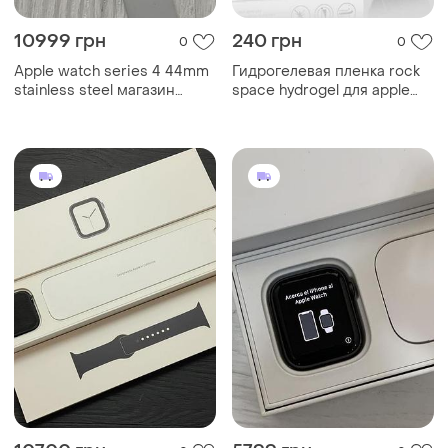
10999 грн
240 грн
0
0
Apple watch series 4 44mm
Гидрогелевая пленка rock
stainless steel магазин
space hydrogel для apple
гарантия tra...
watch 44mm (2 packs)