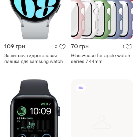
109 грн
70 грн
0
1
Защитная гидрогелевая
Glass+case for apple watch
пленка для samsung watch
series 7 44mm
6 44mm