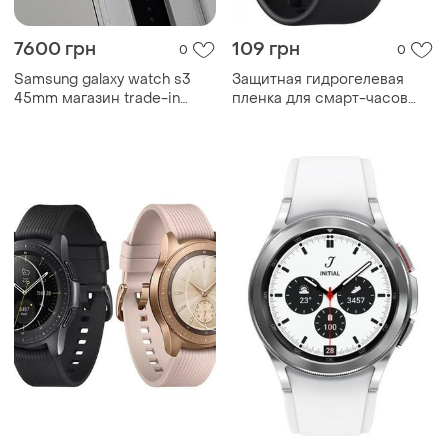
7600 грн
109 грн
0
0
Samsung galaxy watch s3
Защитная гидрогелевая
45mm магазин trade-in
пленка для смарт-часов
гарантия
samsung galaxy watch active