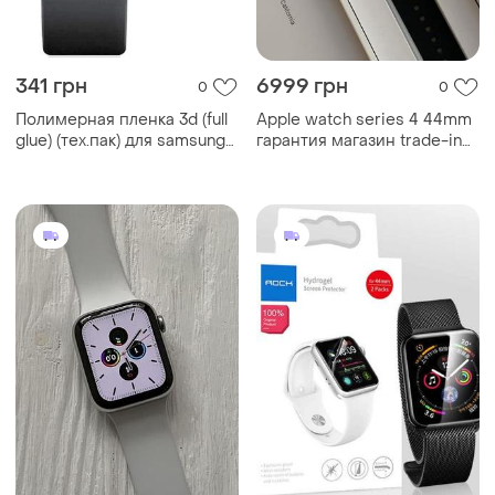
341 грн
6999 грн
0
0
Полимерная пленка 3d (full
Apple watch series 4 44mm
glue) (тех.пак) для samsung
гарантия магазин trade-in
galaxy watch active 2 44mm
обмен
черный |швидка доставка|