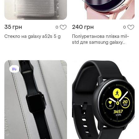
35 грн
240 грн
0
0
Стекло на galaxy a52s 5 g
Поліуретанова плівка mil-
std для samsung galaxy
watch active 2...