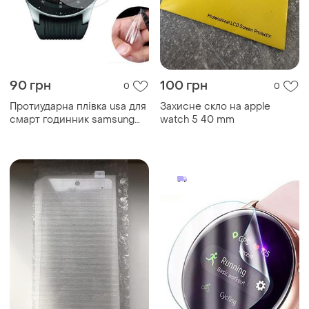
90 грн
100 грн
0
0
Протиударна плівка usa для
Захисне скло на apple
смарт годинник samsung
watch 5 40 mm
galaxy watch...