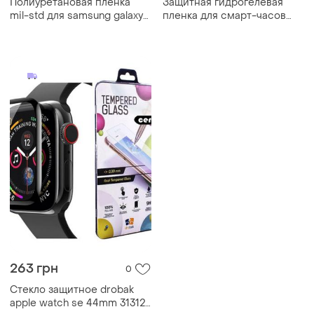
Полиуретановая пленка
Защитная гидрогелевая
mil-std для samsung galaxy
пленка для смарт-часов
watch 46mm ( 5шт.)
samsung galaxy watch 42mm
263 грн
0
Стекло защитное drobak
apple watch se 44mm 313125