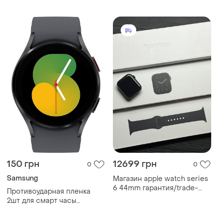
150 грн
12699 грн
0
0
Samsung
Maгaзин apple watch series
6 44mm гарантия/trade-
Противоударная пленка
in/bыкyп/oбмeн
2шт для смарт часы
samsung galaxy watch 5 (