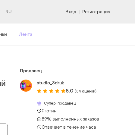
K
Вход
|
Регистрация
нки
Лента
Продавец
ий
studio_3druk
5.0
(54 оценки)
Супер-продавец
Яготин
89% выполненных заказов
Отвечает в течение часа