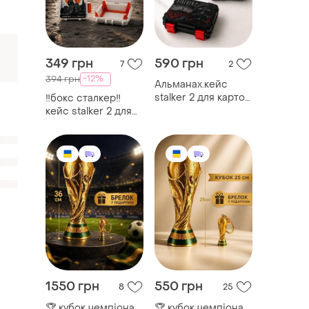
349 грн
590 грн
7
2
-12%
394 грн
Альманах.кейс
stalker 2 для карток
‼️бокс сталкер‼️
атб подвійний бокс
кейс stalker 2 для
альманах xl бокс
карток атб —
сталкер
special edition
органайзер
лімітований бокс
для колекції
сталкер коробка
1550 грн
550 грн
8
25
🏆 кубок чемпіона
🏆 кубок чемпіона