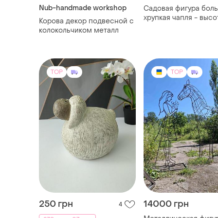
Nub-handmade workshop
Садовая фигура бол
хрупкая чапля - высо
Корова декор подвесной с
см, полистоун,
колокольчиком металл
металлические лапы
TOP
TOP
250 грн
14000 грн
4