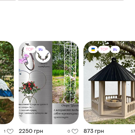
TOP
TOP
2250 грн
873 грн
1
0
57