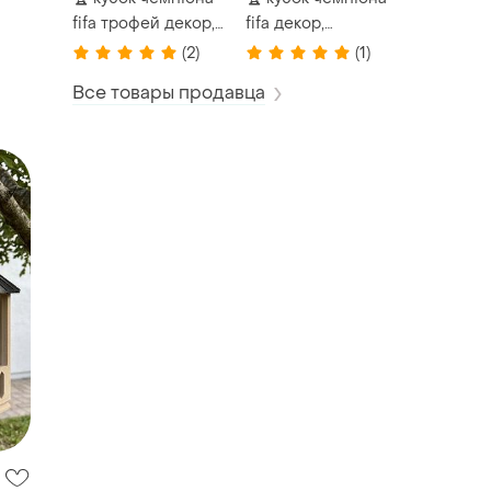
fifa трофей декор,
fifa декор,
футбольний
подарунок,
(2)
(1)
подарунок
колекційна модель
колекційна модель
Все товары продавца