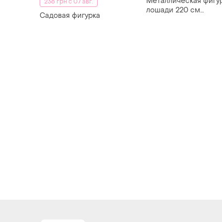
Металлическая фигу
238 грн с 07 авг.
лошади 220 см
Садовая фигурка
декоративная садов
скульптура топиарий