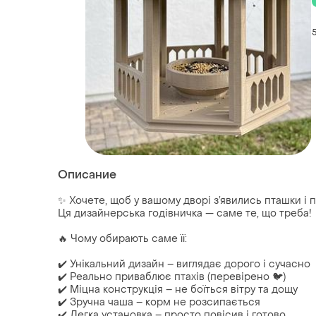
Описание
✨ Хочете, щоб у вашому дворі з’явились пташки і 
Ця дизайнерська годівничка — саме те, що треба!
🔥 Чому обирають саме її:
✔️ Унікальний дизайн – виглядає дорого і сучасно
✔️ Реально приваблює птахів (перевірено 🐦)
✔️ Міцна конструкція – не боїться вітру та дощу
✔️ Зручна чаша – корм не розсипається
✔️ Легка установка – просто повісив і готово