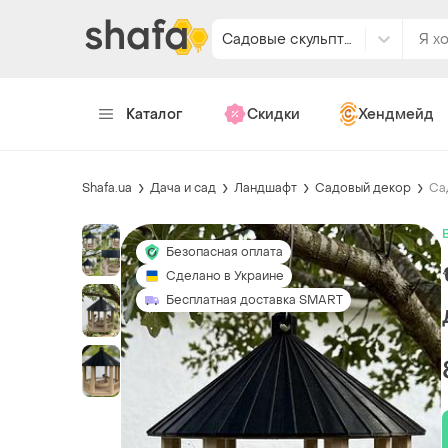
Садовые скульптуры
Каталог
Скидки
Хендмейд
Shafa.ua
Дача и сад
Ландшафт
Садовый декор
Са
Безопасная оплата
Сделано в Украине
Бесплатная доставка SMART