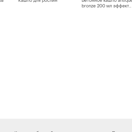
ра
Кашпо для рослин
Бетонное кашпо antiqu
bronze 200 мл эффект
ая
состаривания