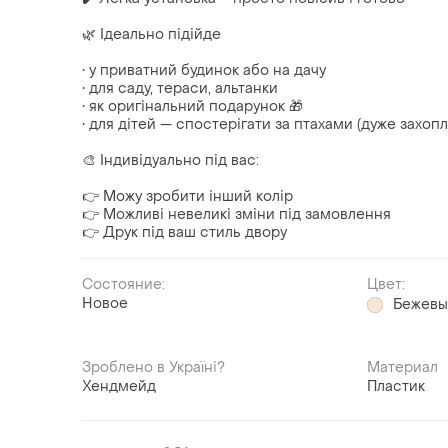
🌿 Ідеально підійде
• у приватний будинок або на дачу
• для саду, тераси, альтанки
• як оригінальний подарунок 🎁
• для дітей — спостерігати за птахами (дуже захоп
🎨 Індивідуально під вас:
👉 Можу зробити інший колір
👉 Можливі невеликі зміни під замовлення
👉 Друк під ваш стиль двору
Состояние:
Цвет:
Новое
Бежев
Зроблено в Україні?
Материал
Хендмейд
Пластик