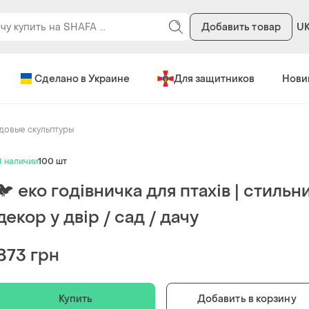
Добавить товар
U
Сделано в Украине
Для защитников
Нови
довые скульптуры
В наличии
100 шт
🐦 еко годівничка для птахів | стильн
декор у двір / сад / дачу
873 грн
Купить
Добавить в корзину