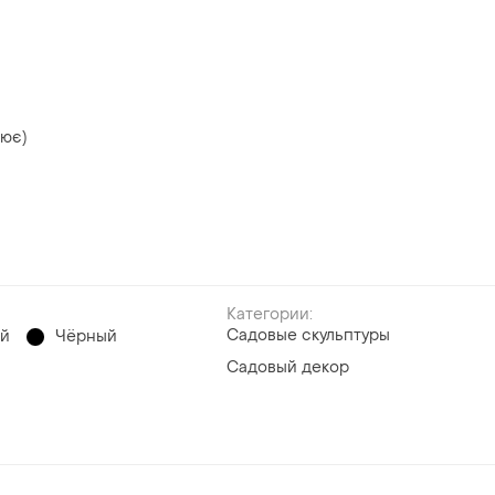
лює)
Категории:
Садовые скульптуры
ый
Чёрный
Садовый декор