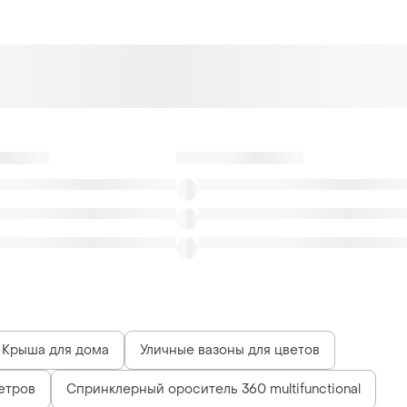
Крыша для дома
Уличные вазоны для цветов
етров
Спринклерный ороситель 360 multifunctional