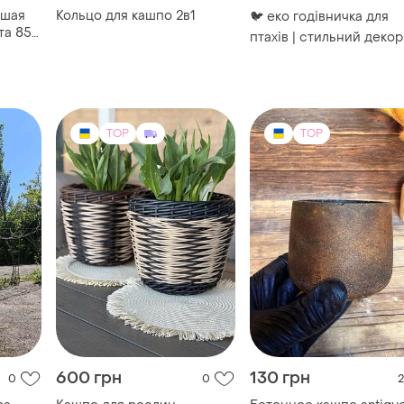
ьшая
Кольцо для кашпо 2в1
🐦 еко годівничка для
та 85
птахів | стильний декор
двір / сад / дачу
TOP
TOP
600 грн
130 грн
0
0
2