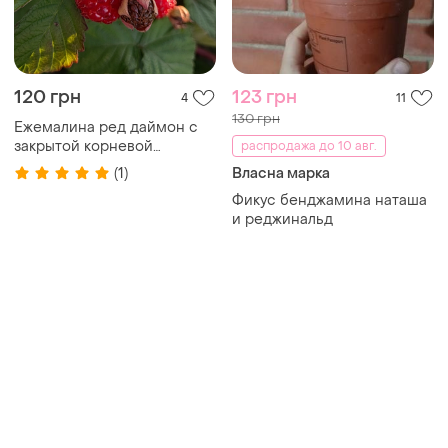
120 грн
123 грн
4
11
130 грн
Ежемалина ред даймон с
закрытой корневой
распродажа до 10 авг.
системой (скс)
(1)
Власна марка
Фикус бенджамина наташа
и реджинальд