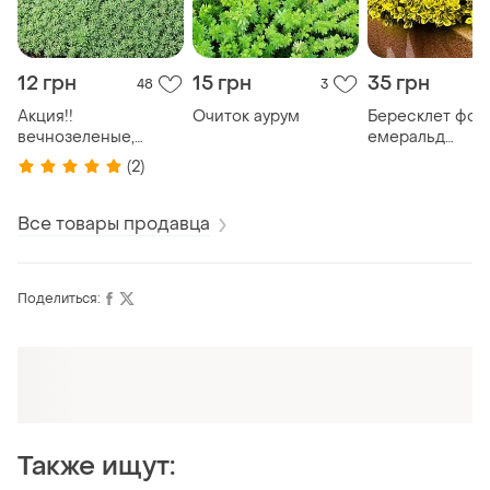
12 грн
15 грн
35 грн
48
3
Акция!!
Очиток аурум
Бересклет фор
вечнозеленые,
емеральд
очиток (седум
голд/euonymus
(2)
испанский) саженцы
fortunei emeral
Все товары продавца
Поделиться:
Оформляй подписку SMART
Получи заказ с бесплатной доставкой
Также ищут: