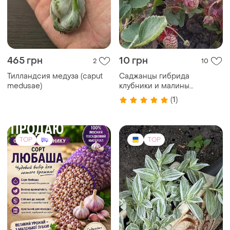
465 грн
10 грн
2
10
Тилландсия медуза (caput
Саджанцы гибрида
medusae)
клубники и малины
"прочное шидлер"
(1)
TOP
TOP