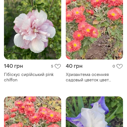
140 грн
40 грн
5
0
Гібіскус сирійський pink
Хризантема осенняя
chiffon
садовый цветок цвет
красный 1 ветка