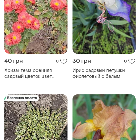
40 грн
30 грн
0
0
Хризантема осенняя
Ирис садовый петушки
садовый цветок цвет
фиолетовый с белым
красный 1 ветка