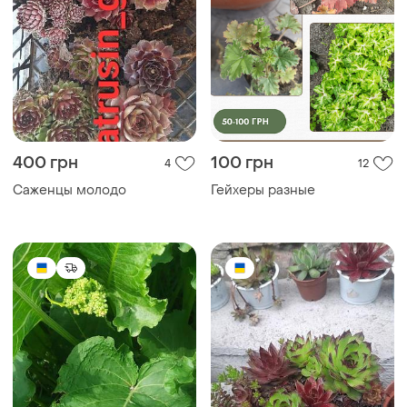
400 грн
100 грн
4
12
Саженцы молодо
Гейхеры разные