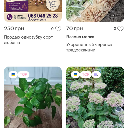
250 грн
70 грн
0
3
Власна марка
Продаю однозубку сорт
любаша
Укорененный черенок
традесканции
TOP
TOP