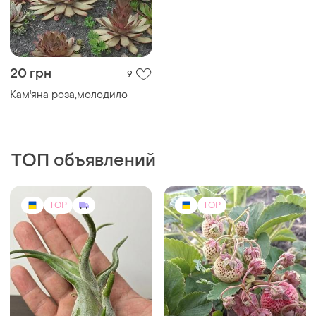
20 грн
9
Кам'яна роза,молодило
ТОП объявлений
TOP
TOP