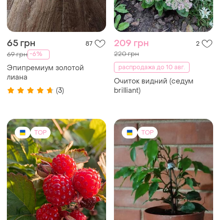
65 грн
209 грн
87
2
220 грн
-6%
69 грн
Эпипремиум золотой
распродажа до 10 авг.
лиана
Очиток видний (седум
(3)
brilliant)
TOP
TOP