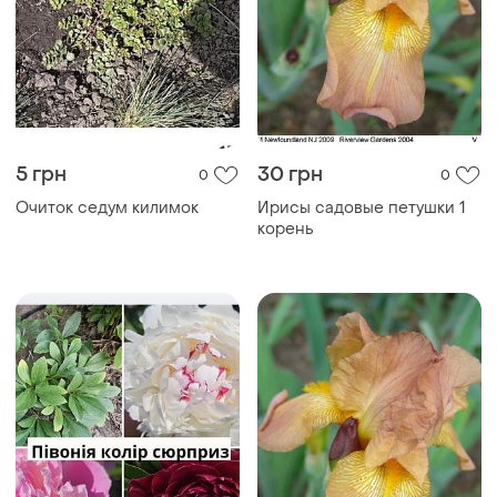
5 грн
30 грн
0
0
Очиток седум килимок
Ирисы садовые петушки 1
корень