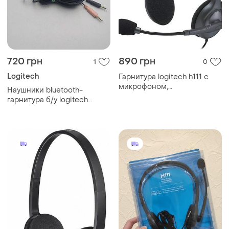
720 грн
890 грн
1
0
Logitech
Гарнитура logitech h111 с
микрофоном,
Наушники bluetooth-
стереогарнитура,
гарнитура б/у logitech
микрофон и регулируемое
digital precision pc gaming
оголовье, мягкие
headset
амбушюры,