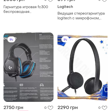
Logitech
Гарнитура игровая fc300
беспроводная
Ведущая стереогарнитура
(lpnwe232387034)полная
logitech с микрофоном,
свобода в играх:
наушники с регулируемым
беспроводная гарнитура
оголовьем 3,5 мм для пк
fachiхy fc-300" 2. "fachiхy
ноутбука легкие
fc-300
2750 грн
2290 грн
0
0