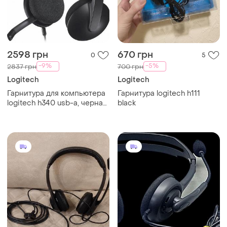
2598 грн
670 грн
0
5
-9%
-5%
2837 грн
700 грн
Logitech
Logitech
Гарнитура для компьютера
Гарнитура logitech h111
logitech h340 usb-a, черная
black
(981-000475)