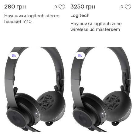
280 грн
3250 грн
0
0
Logitech
Наушники logitech stereo
headset h110.
Наушники logitech zone
wireless uc mastersem