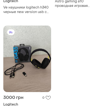
Logitech
Astro gaming a10
проводная игровая
Ve наушники logitech h340
гарнитура черно-красная с
черные new version usb с
микрофоном 3.5 мм xbox
шумоподавлением
ps5 ps4 switch pc mac
микрофон для компьютера
и видеосвяз n6w_ver
3000 грн
0
Logitech