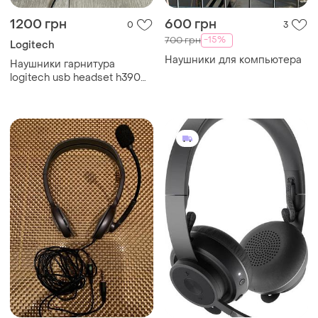
1200 грн
600 грн
0
3
-15%
700 грн
Logitech
Наушники для компьютера
Наушники гарнитура
logitech usb headset h390
черного цвета состояние
новых