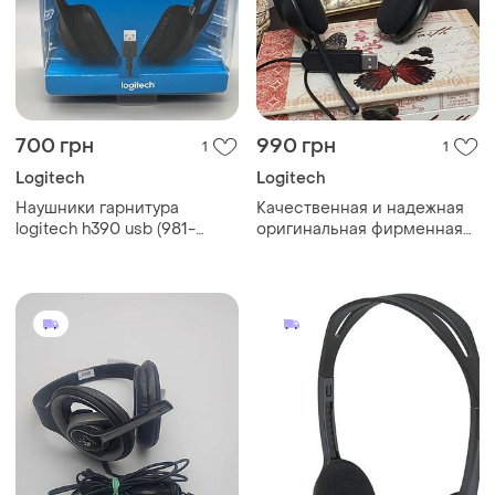
700 грн
990 грн
1
1
Logitech
Logitech
Наушники гарнитура
Качественная и надежная
logitech h390 usb (981-
оригинальная фирменная
000406)
гарнитура logitech (logi)
h340