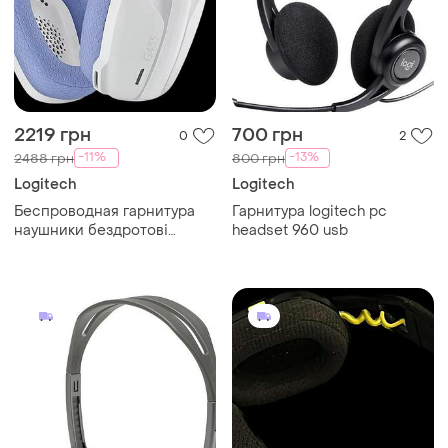
2219 грн
700 грн
0
2
-11%
-13%
2488 грн
800 грн
Logitech
Logitech
Беспроводная гарнитура
Гарнитура logitech pc
наушники бездротові
headset 960 usb
logitech g435 lightspeed wh