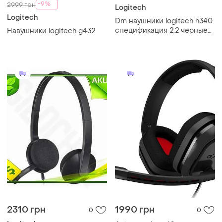
-9%
2999 грн
Logitech
Logitech
Dm наушники logitech h340
спецификация 2.2 черные
Навушники logitech g432
usb с шумоподавлением
микрофон для компьютера
и виде spe|lz
2310 грн
1990 грн
0
0