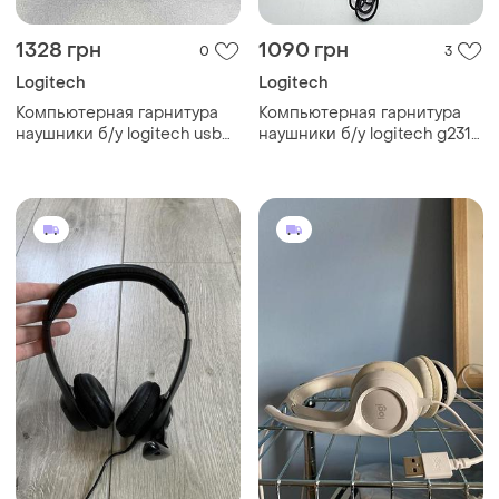
1328 грн
1090 грн
0
3
Logitech
Logitech
Компьютерная гарнитура
Компьютерная гарнитура
наушники б/у logitech usb
наушники б/у logitech g231
headset stereo h570e
prodigy gaming headset