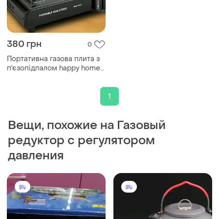
380 грн
0
Портативна газова плита з
п'єзопідпалом happy home
bdz-155-a
1
Вещи, похожие на Газовый
редуктор с регулятором
давления