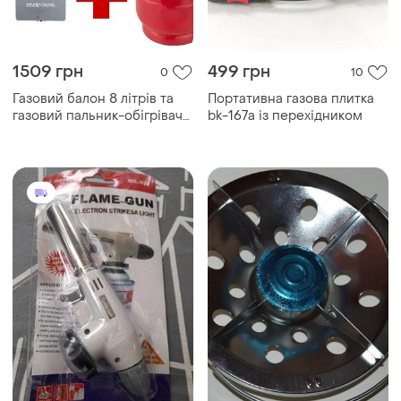
1509 грн
499 грн
0
10
Газовий балон 8 літрів та
Портативна газова плитка
газовий пальник-обігрівач
bk-167a із перехідником
інфрачерво...