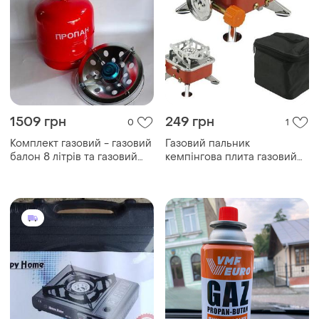
1509 грн
249 грн
0
1
Комплект газовий - газовий
Газовий пальник
балон 8 літрів та газовий
кемпінгова плита газовий
пальник-о...
примус газова плита порт