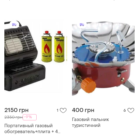
2150 грн
400 грн
1
6
-9%
2350 грн
Газовий пальник
туристичний
Портативный газовый
обогреватель+плита + 4
газовых баллона 220г