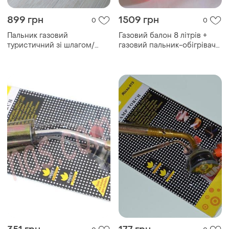
899 грн
1509 грн
0
0
Пальник газовий
Газовий балон 8 літрів +
туристичний зі шлагом/
газовий пальник-обігрівач
горелка газовая туристичес
інфрачервон...