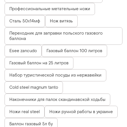
Профессиональные метательные ножи
Сталь 50х14мф
Нож витязь
Переходник для заправки польского газового
баллона
Esee zancudo
Газовый баллон 100 литров
Газовый баллон на 25 литров
Набор туристической посуды из нержавейки
Cold steel magnum tanto
Наконечники для палок скандинавской ходьбы
Ножи real steel
Ножи ручной работы в украине
Баллон газовый 5л бу