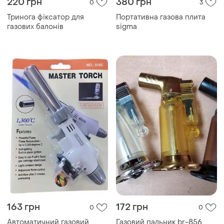
220 грн
380 грн
0
3
Тринога фіксатор для
Портативна газова плита
газових балонів
sigma
163 грн
172 грн
0
0
Автоматичний газовий
Газовий пальник br-856