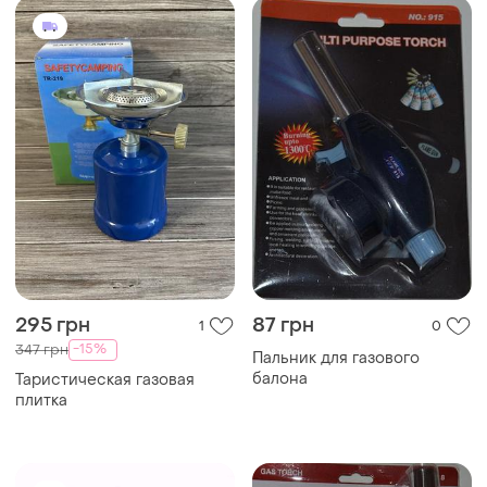
295 грн
87 грн
1
0
-15%
347 грн
Пальник для газового
балона
Таристическая газовая
плитка