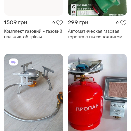
1509 грн
299 грн
0
0
Комплект газовий - газовий
Автоматическая газовая
пальник-обігрівач
горелка с пьезоподжигом и
інфрачервоного ви...
регулировкой ...