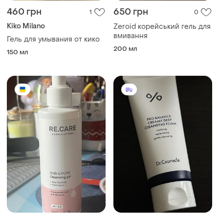
460 грн
650 грн
1
0
Kiko Milano
Zeroid корейський гель для
вмивання
Гель для умывания от кико
200 мл
150 мл