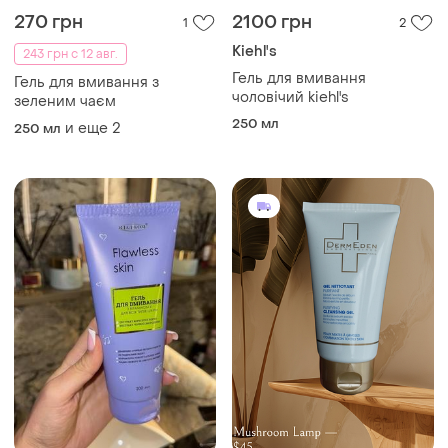
270 грн
2100 грн
1
2
Kiehl's
243 грн с 12 авг.
Гель для вмивання
Гель для вмивання з
чоловічий kiehl's
зеленим чаєм
250 мл
и еще
2
250 мл