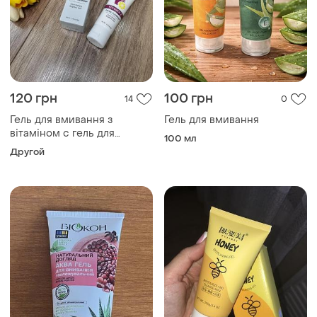
120 грн
100 грн
14
0
Гель для вмивання з
Гель для вмивання
вітаміном с гель для
100 мл
умывания rtopr
Другой