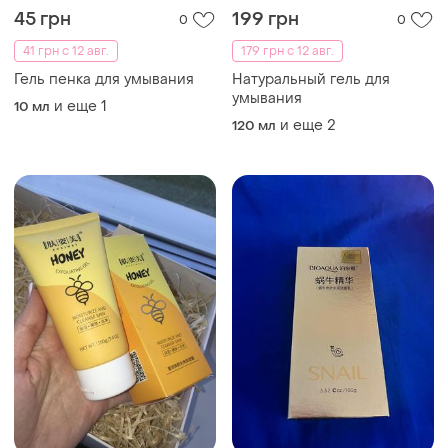
45 грн
199 грн
0
0
41 грн с 12 авг.
179 грн с 12 авг.
Гель пенка для умывания
Натуральный гель для
умывания
и еще
1
10 мл
и еще
2
120 мл