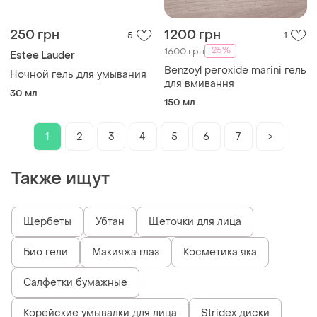
250 грн
1200 грн
5
1
-25%
1600 грн
Estee Lauder
Benzoyl peroxide marini гель
Ночной гель для умывания
для вмивання
30 мл
150 мл
1
2
3
4
5
6
7
>
Также ищут
Щербеты
Убтан
Щеточки для лица
Био гели
Макияжа глаз
Косметика яка
Салфетки бумажные
Корейские умывалки для лица
Stridex диски