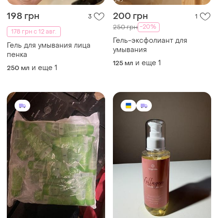
198 грн
200 грн
3
1
-20%
250 грн
178 грн с 12 авг.
Гель-эксфолиант для
Гель для умывания лица
умывания
пенка
и еще
1
125 мл
и еще
1
250 мл