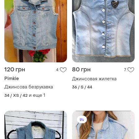
120 грн
80 грн
4
7
Pimkie
Джинсовая жилетка
Джинсова безрукавка
36 / S / 44
и еще
1
34 / XS / 42