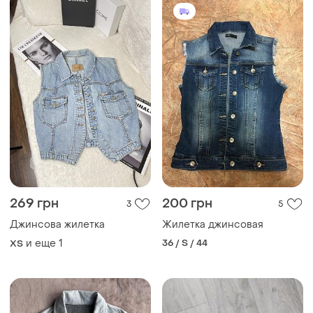
269 грн
200 грн
3
5
Джинсова жилетка
Жилетка джинсовая
и еще
1
36 / S / 44
ХS