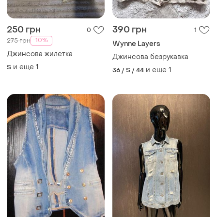
250 грн
390 грн
0
1
-10%
275 грн
Wynne Layers
Джинсова жилетка
Джинсова безрукавка
и еще
1
S
и еще
1
36 / S / 44