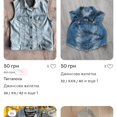
50 грн
50 грн
5
2
-17%
60 грн
Джинсова жилетка
Terranova
и еще
1
32 / XXS / 40
Джинсова жилетка
и еще
1
34 / XS / 42