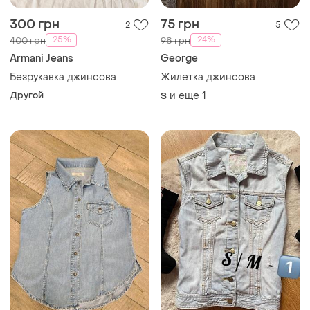
300 грн
75 грн
2
5
-25%
-24%
400 грн
98 грн
Armani Jeans
George
Безрукавка джинсова
Жилетка джинсова
Другой
и еще
1
S