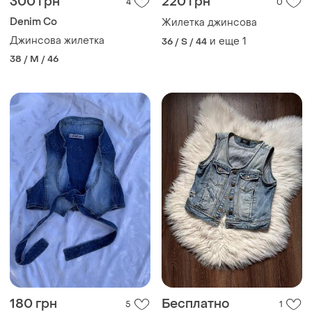
300 грн
220 грн
4
0
Denim Co
Жилетка джинсова
Джинсова жилетка
и еще
1
36 / S / 44
38 / M / 46
180 грн
Бесплатно
5
1