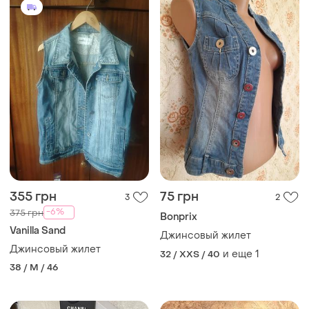
355 грн
75 грн
3
2
-6%
375 грн
Bonprix
Vanilla Sand
Джинсовый жилет
Джинсовый жилет
и еще
1
32 / XXS / 40
38 / M / 46