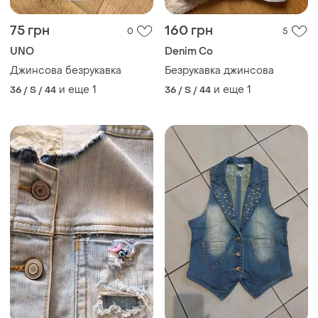
75 грн
160 грн
0
5
UNO
Denim Co
Джинсова безрукавка
Безрукавка джинсова
и еще
1
и еще
1
36 / S / 44
36 / S / 44