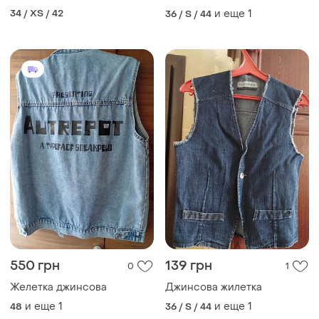
34 / XS / 42
и еще
1
36 / S / 44
550 грн
139 грн
0
1
Желетка джинсова
Джинсова жилетка
и еще
1
и еще
1
48
36 / S / 44