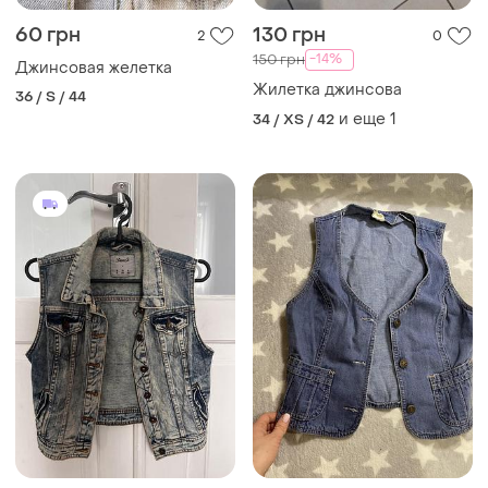
60 грн
130 грн
2
0
-14%
150 грн
Джинсовая желетка
Жилетка джинсова
36 / S / 44
и еще
1
34 / XS / 42