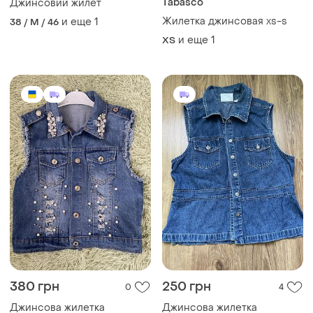
Tabasco
Джинсовий жилет
Жилетка джинсовая xs-s
и еще
1
38 / M / 46
и еще
1
ХS
380 грн
250 грн
0
4
Джинсова жилетка
Джинсова жилетка