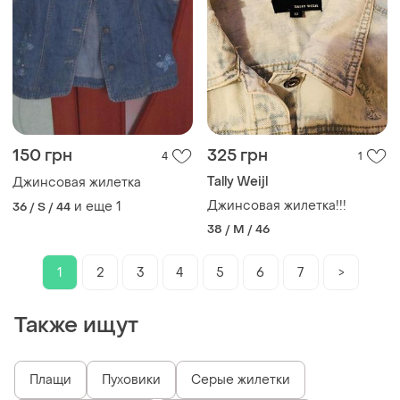
150 грн
325 грн
4
1
Tally Weijl
Джинсовая жилетка
Джинсовая жилетка!!!
и еще
1
36 / S / 44
38 / M / 46
1
2
3
4
5
6
7
>
Также ищут
Плащи
Пуховики
Серые жилетки