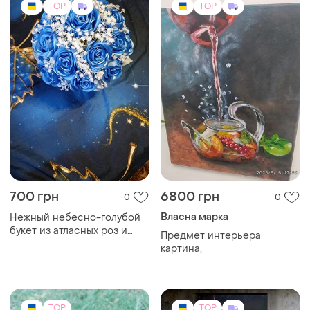
TOP
TOP
700 грн
6800 грн
0
0
Власна марка
Нежный небесно-голубой
букет из атласных роз и
Предмет интерьера
гипсодилы в круглом кашпо
картина,
TOP
TOP