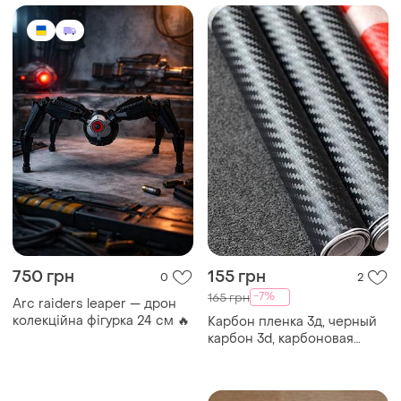
750 грн
155 грн
0
2
-7%
165 грн
Arc raiders leaper — дрон
колекційна фігурка 24 см 🔥
Карбон пленка 3д, черный
карбон 3d, карбоновая
наклейка 127х30