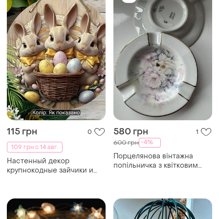
115 грн
580 грн
0
1
-4%
600 грн
109 грн с 14 авг.
Порцелянова вінтажна
Настенный декор
попільничка з квітковим
крупнокодные зайчики и
візерунком троянда
записные книжки 8*8 см 2д
фанера