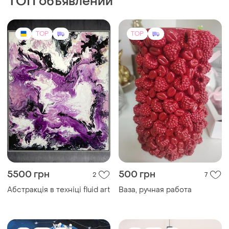
ТОП объявлений
TOP
TOP
5500 грн
500 грн
2
7
Абстракція в техніці fluid art
Ваза, ручная работа