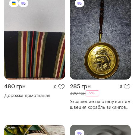
480 грн
285 грн
0
5
-5%
300 грн
Дорожка домотканая
Украшение на стену винтаж
швеция корабль викингов
29×11×18см