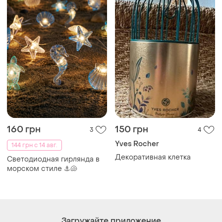
160 грн
150 грн
3
4
Yves Rocher
144 грн с 14 авг.
Декоративная клетка
Светодиодная гирлянда в
морском стиле ⚓🐚
Загружайте приложение