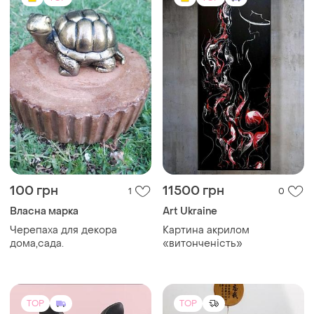
100 грн
11500 грн
1
0
Власна марка
Art Ukraine
Черепаха для декора
Картина акрилом
дома,сада.
«витонченість»
TOP
TOP