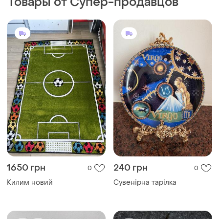
Товары от Супер-продавцов
1650 грн
240 грн
0
0
Килим новий
Сувенірна тарілка