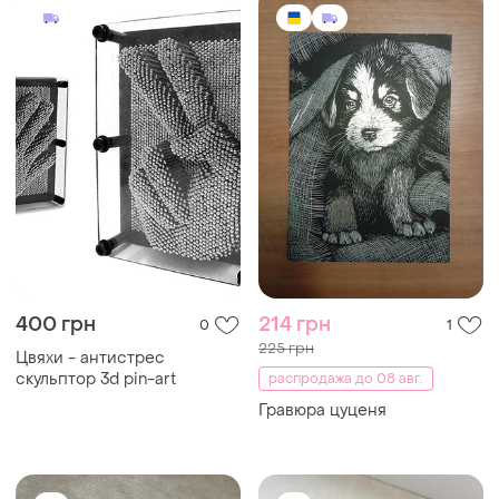
400 грн
214 грн
0
1
225 грн
Цвяхи - антистрес
скульптор 3d pin-art
распродажа до 08 авг.
Гравюра цуценя