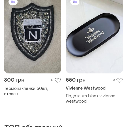
300 грн
550 грн
5
9
Vivienne Westwood
Термонаклейки 50шт,
стразы
Подставка black vivienne
westwood