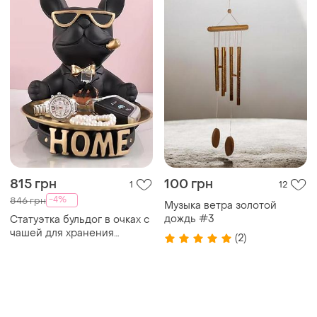
815 грн
100 грн
1
12
-4%
846 грн
Музыка ветра золотой
дождь #3
Статуэтка бульдог в очках с
чашей для хранения
(2)
мелочей и подносом , для
ключей и украшений
черный 24 см