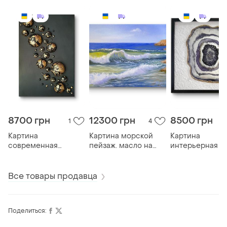
8700 грн
12300 грн
8500 грн
1
4
Картина
Картина морской
Картина
современная
пейзаж. масло на
интерьерная ж
интерьерная. 3d.
холсте. авторская
стиль бохо. jap
объемная. золотые
работа
сферы
Все товары продавца
Поделиться: