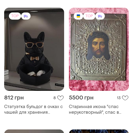
812 грн
5500 грн
8
13
Статуэтка бульдог в очках с
Старинная икона "спас
чашей для хранения
нерукотворный", спас в
мелочей,ключей и
терновом венце
украшений с сердечком
чёрный 21 см
TOP
TOP