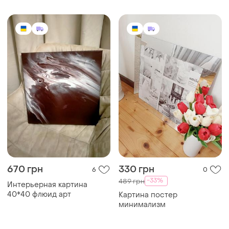
670 грн
330 грн
6
0
-33%
489 грн
Интерьерная картина
40*40 флюид арт
Картина постер
минимализм
ТОП объявлений
TOP
TOP