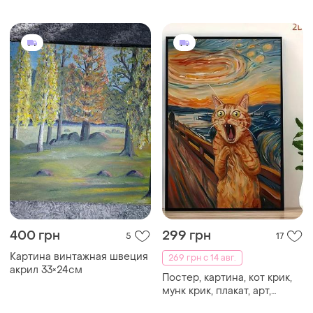
400 грн
299 грн
5
17
Картина винтажная швеция
269 грн с 14 авг.
акрил 33×24см
Постер, картина, кот крик,
мунк крик, плакат, арт,
искусство, мистецтво,
-50%