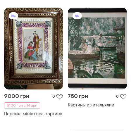
9000 грн
750 грн
0
0
Картины из итальялии
8100 грн с 14 авг.
Перська мініатюра, картина