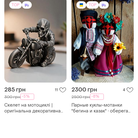
285 грн
2300 грн
11
4
-5%
-8%
300 грн
2500 грн
Скелет на мотоциклі |
Парные куклы-мотанки
оригінальна декоративна
"бегина и казак" • оберегают
фігурка
для семьи • ручная работа •
32 см