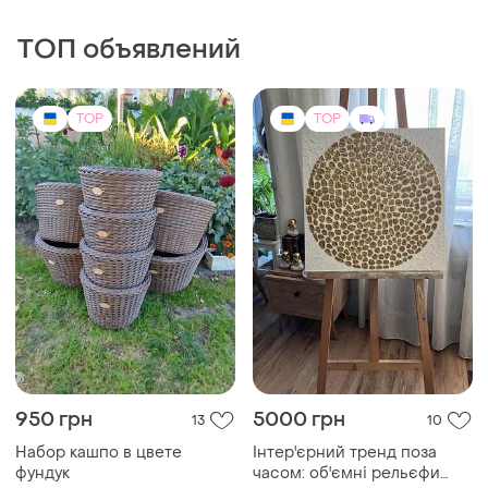
950 грн
5000 грн
13
10
Набор кашпо в цвете
Інтер'єрний тренд поза
фундук
часом: об'ємні рельєфи
текстурною пастою.
великоформатний
мінімалізм, створений для
сучасних осель та стильних
TOP
TOP
офісів.