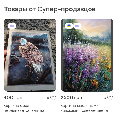
400 грн
2500 грн
5
0
Картина орел
Картина масляными
переливается винтаж
красками полевые цветы
швеция 24×18см