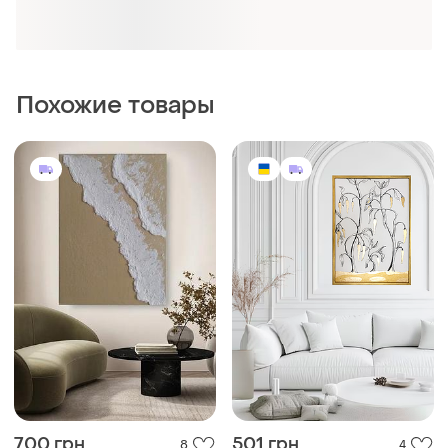
700 грн
501 грн
8
4
Картина текстурная
Интерьерная картина
интерьерная, структурное
объемное 3д пано, ручная
работа