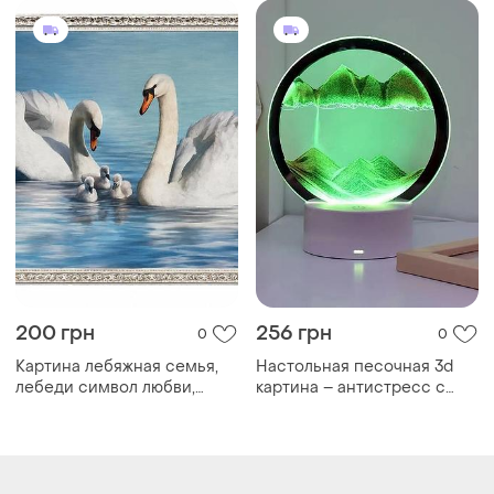
200 грн
256 грн
0
0
Картина лебяжная семья,
Настольная песочная 3d
лебеди символ любви,
картина – антистресс с
подарок молодоженам,
подсветкой «песчайший
навесте
пейзаж» подвижный песок
Загружайте приложение
Покупайте вещи и общайтесь в любом месте