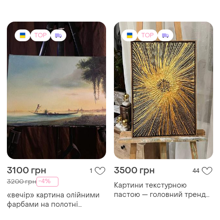
3100 грн
3500 грн
1
44
-4%
3200 грн
Картини текстурною
пастою — головний тренд
«вечір» картина олійними
сучасного інтер'єрного
фарбами на полотні
дизайну. великі,
розміром 30х20см
мінімалістичні, об'ємні
рельєфи, які створюють
особливу атмосферу
TOP
TOP