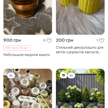
900 грн
200 грн
0
1
Стильний декор/кашпо для
810 грн с 14 авг.
квітів сукулентів кактусів,
Небольшое медное кашпо
міні горщики кукурудза