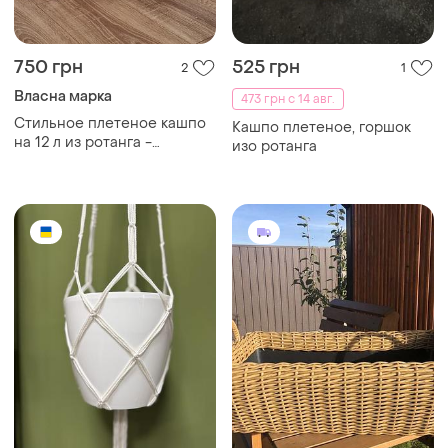
750 грн
525 грн
2
1
Власна марка
473 грн с 14 авг.
Стильное плетеное кашпо
Кашпо плетеное, горшок
на 12 л из ротанга -
изо ротанга
эстетика и уют для вашего
дома и сада. оно станет
идеальным обрамлением
для ваших растений.