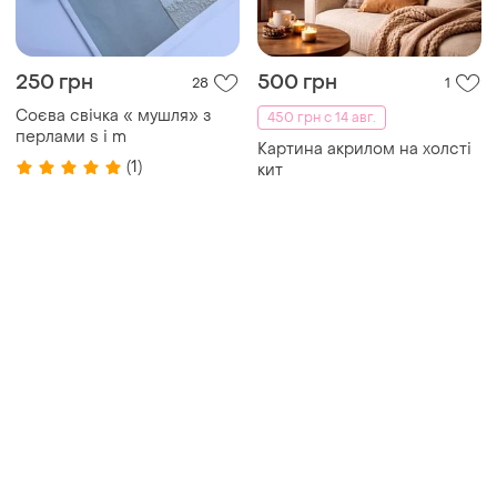
250 грн
500 грн
28
1
Соєва свічка « мушля» з
450 грн с 14 авг.
перлами s і m
Картина акрилом на холсті
(1)
кит