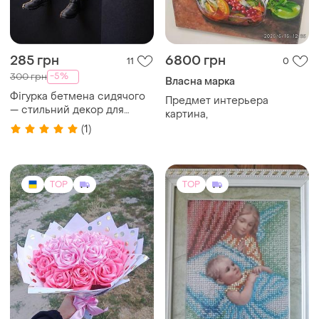
285 грн
6800 грн
11
0
-5%
300 грн
Власна марка
Фігурка бетмена сидячого
Предмет интерьера
— стильний декор для
картина,
кімнати
(1)
TOP
TOP