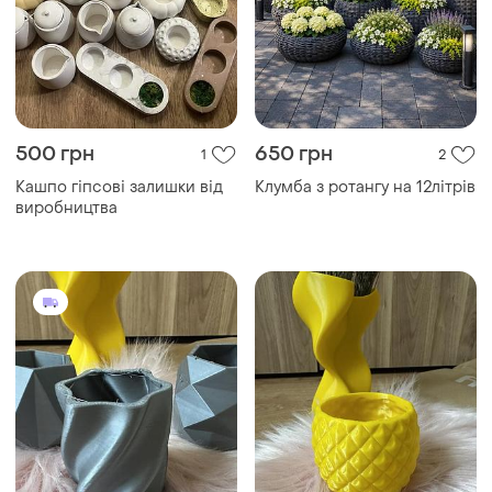
500 грн
650 грн
1
2
Кашпо гіпсові залишки від
Клумба з ротангу на 12літрів
виробництва