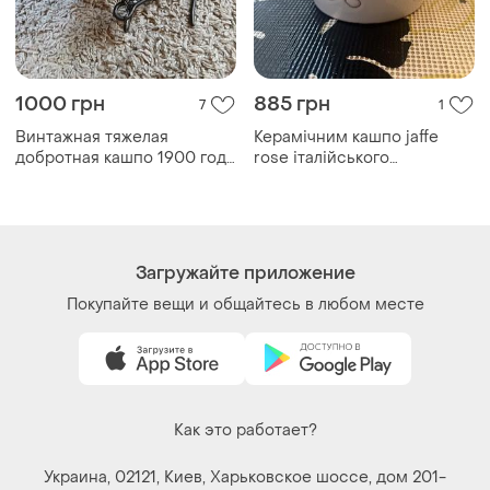
1000 грн
885 грн
7
1
Винтажная тяжелая
Керамічним кашпо jaffe
добротная кашпо 1900 года
rose італійського
швеция 26×12×70см
виробництва з характерним
рельєфним візерунком
зеленого листя плюща.
Загружайте приложение
Покупайте вещи и общайтесь в любом месте
Как это работает?
Украина, 02121, Киев, Харьковское шоссе, дом 201-