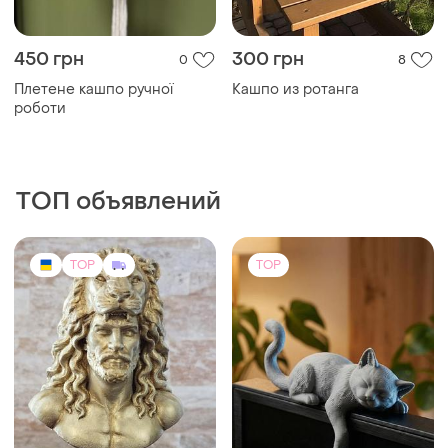
450 грн
300 грн
0
8
Плетене кашпо ручної
Кашпо из ротанга
роботи
ТОП объявлений
TOP
TOP