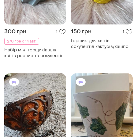
300 грн
150 грн
1
1
Горщик. для квітів
270 грн с 14 авг.
сокулентів кактусів/кашпо
Набір міні горщиків для
ананас / милий стильний
квітів рослин та сокулентів/
декор
кашпо/ милі горщики/
уцінка!