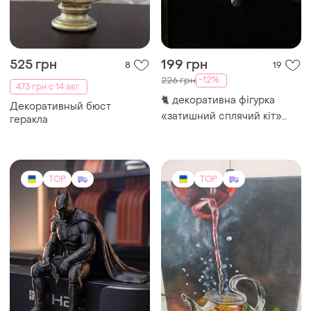
525 грн
199 грн
8
19
-12%
226 грн
473 грн с 14 авг.
🐈 декоративна фігурка
Декоративный бюст
«затишний сплячий кіт»
геракла
для монітора або полиці
TOP
TOP