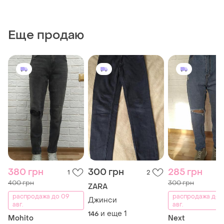
Еще продаю
380 грн
300 грн
285 грн
1
2
400 грн
300 грн
ZARA
распродажа до 09
распродажа до 
Джинси
авг.
авг.
и еще
1
146
Mohito
Next