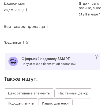
Джинси мом
👖 джинсы сти
рваные, высока
и еще
1
28 / M
посадка.
и еще
1
27 / S
Все товары продавца
Поделиться:
Оформляй подписку SMART
Получи заказ с бесплатной доставкой
Также ищут:
Декоративные элементы
Настенный декор
Пододеяльники
Кашпо для елки