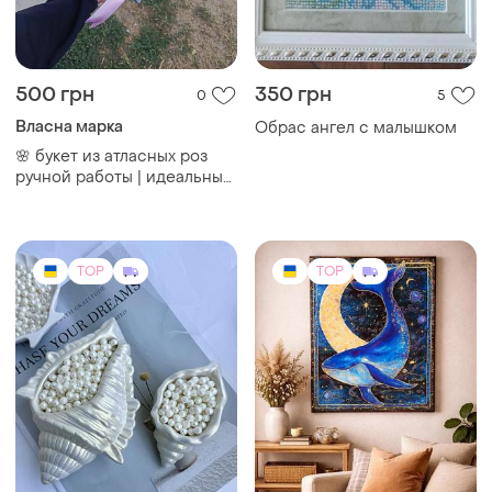
500 грн
350 грн
0
5
Власна марка
Обрас ангел с малышком
🌸 букет из атласных роз
ручной работы | идеальный
подарок на любой праздник
💝
TOP
TOP