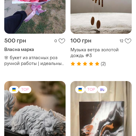
500 грн
100 грн
0
12
Власна марка
Музыка ветра золотой
дождь #3
🌸 букет из атласных роз
ручной работы | идеальный
(2)
подарок на любой праздник
💝
TOP
TOP