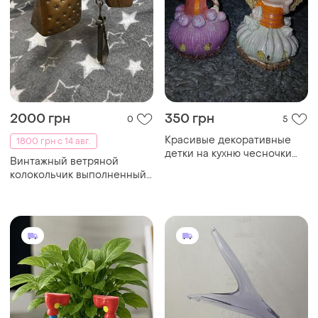
2000 грн
350 грн
0
5
Красивые декоративные
1800 грн с 14 авг.
детки на кухню чесночки
Винтажный ветряной
15×8см
колокольчик выполненный
из меди.