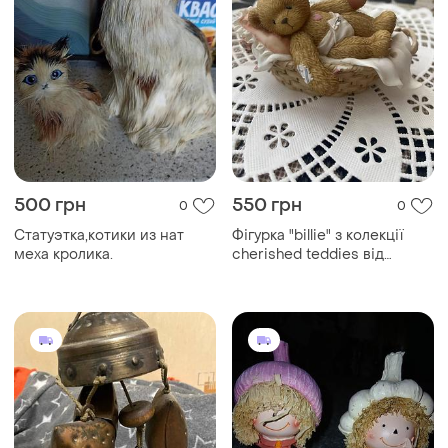
500 грн
550 грн
0
0
Статуэтка,котики из нат
Фігурка "billie" з колекції
меха кролика.
cherished teddies від
enesco.повна назва цього
виробу — "a bundle of joy
from heaven above",
випущений у 2001 році.