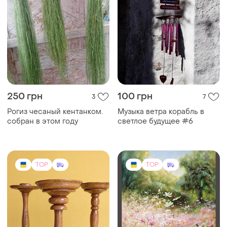
250 грн
100 грн
3
7
Рогиз чесаный кентанком.
Музыка ветра корабль в
собран в этом году
светлое будущее #6
TOP
TOP