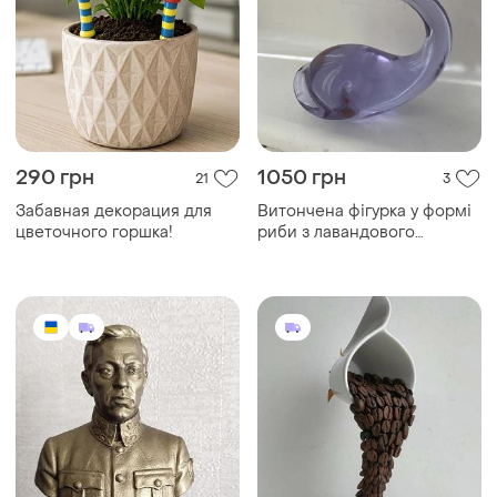
290 грн
1050 грн
21
3
Забавная декорация для
Витончена фігурка у формі
цветочного горшка!
риби з лавандового
муранського скла.
мистецтво мурано (art's of
murano) від g. manzoni з
венеції, італія