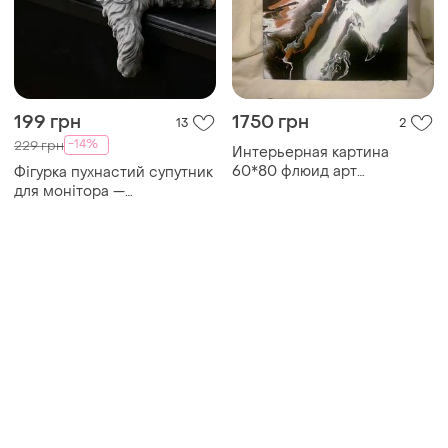
199 грн
1750 грн
13
2
-14%
229 грн
Интерьерная картина
60*80 флюид арт
Фігурка пухнастий супутник
абстракция
для монітора —
довгошерстий кіт 🐱✨