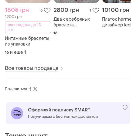
1805 грн
2800 грн
10100 грн
3
1
1900 грн
Два серебряных
Платок hermes
браслета,
дизайнер ledou
распродажа до 10
авг.
изготовленные по
1970 г.
16
методу плетения из
Интажные браслеты
серебряной
из упаковки
проволоки 925
и еще
1
16
Все товары продавца
Поделиться:
Оформляй подписку SMART
Получи заказ с бесплатной доставкой