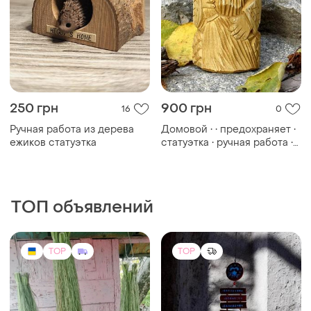
250 грн
900 грн
16
0
Ручная работа из дерева
Домовой • • предохраняет •
ежиков статуэтка
статуэтка • ручная работа •
дерево
ТОП объявлений
TOP
TOP