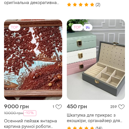
оригінальна декоративна
(2)
фігурка
TOP
TOP
9000 грн
450 грн
1
259
-10%
10000 грн
Шкатулка для прикрас з
екошкіри, органайзер для
Осенний пейзаж янтарна
ювелірних виробів 1 шт.
картина ручної роботи
(14)