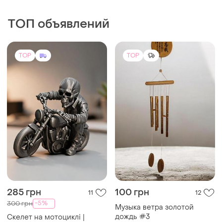
ТОП объявлений
TOP
TOP
285 грн
100 грн
11
12
-5%
300 грн
Музыка ветра золотой
дождь #3
Скелет на мотоциклі |