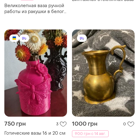
Великолепная ваза ручной
работы из ракушки в белого
цвета покрыта
перламутром
750 грн
1000 грн
3
0
Готические вазы 16 и 20 см
900 грн с 14 авг.