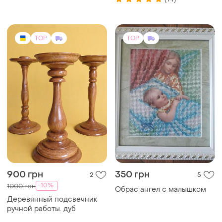
45×33 см
TOP
TOP
900 грн
350 грн
2
5
-10%
1000 грн
Обрас ангел с малышком
Деревянный подсвечник
ручной работы. дуб