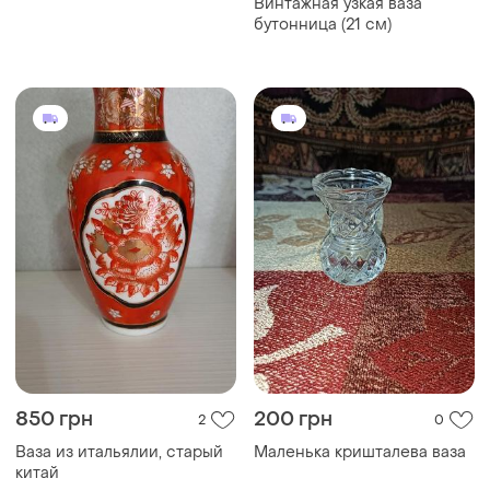
Винтажная узкая ваза
виготовлена з
бутонница (21 см)
марганцевого скла
850 грн
200 грн
2
0
Ваза из итальялии, старый
Маленька кришталева ваза
китай