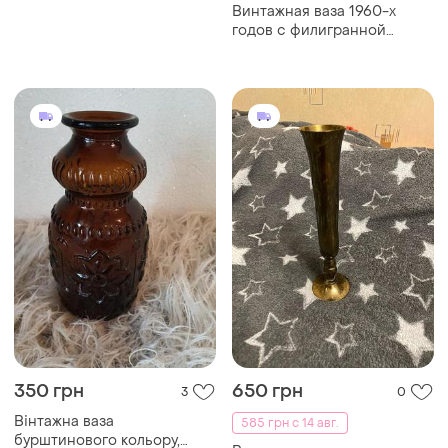
Винтажная ваза 1960-х
годов с филигранной
ручкой в стиле mid-century
350 грн
650 грн
3
0
Вінтажна ваза
585 грн с 14 авг.
бурштинового кольору,