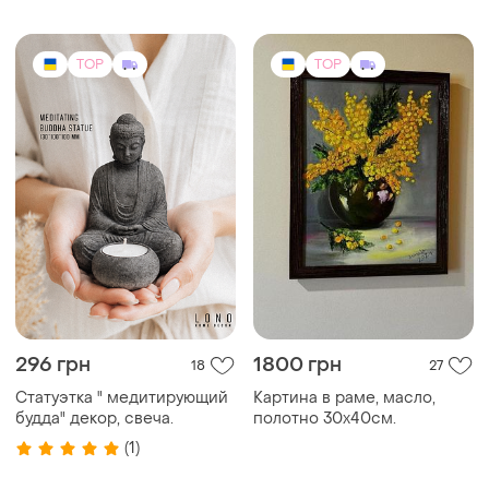
TOP
TOP
296 грн
1800 грн
18
27
Статуэтка " медитирующий
Картина в раме, масло,
будда" декор, свеча.
полотно 30х40см.
(1)